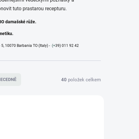
novit tuto prastarou recepturu.
 BIO damašské růže.
metiku.
 5, 10070 Barbania TO (Italy) -
(+
39) 011 92 42
40
položek celkem
BECEDNĚ
VZOREK PRODUKTU
047C
VZPR047A