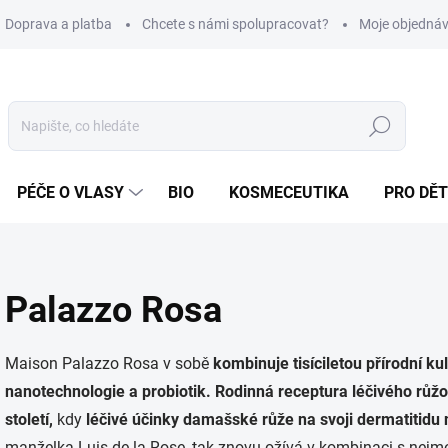
Doprava a platba
Chcete s námi spolupracovat?
Moje objedná
Hledat
PÉČE O VLASY
BIO
KOSMECEUTIKA
PRO DĚT
Palazzo Rosa
Maison Palazzo Rosa v sobě
kombinuje tisíciletou přírodní ku
nanotechnologie a probiotik. Rodinná receptura léčivého růžo
století,
kdy
léčivé účinky damašské růže na svoji dermatitidu
manželka Luis de la Rose, tak znovu ožívá v kombinaci s nej