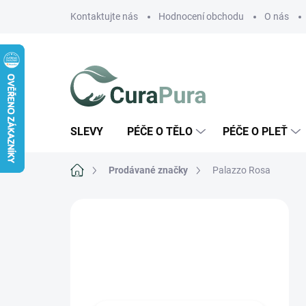
Přejít
Kontaktujte nás
Hodnocení obchodu
O nás
na
obsah
SLEVY
PÉČE O TĚLO
PÉČE O PLEŤ
Domů
Prodávané značky
Palazzo Rosa
P
o
Máte dotaz na
s
některý z našich
t
r
produktů?
a
n