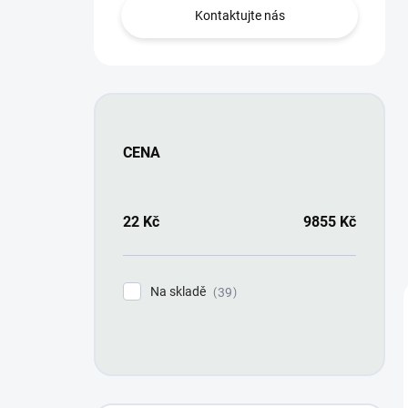
n
Kontaktujte nás
í
p
a
n
e
l
CENA
22
Kč
9855
Kč
Na skladě
39