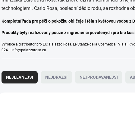
technologiemi. Carlo Rosa, poslední dědic rodu, se rozhodne ob
Kompletní řada pro péči o pokožku obličeje i těla s květovou vodou z
Produkty byly realizovány pouze z ingrediencí povolených pro bio kos
Výrobce a distributor pro EU: Palazzo Rosa, Le Stanze della Cosmetica, Via al Rivo
024 - Info@palazzorosa.eu
Ř
a
NEJLEVNĚJŠÍ
NEJDRAŽŠÍ
NEJPRODÁVANĚJŠÍ
A
z
e
n
V
í
ý
VZOREK PRODUKTU
VZOREK PRODUKTU
VZPR047B
VZPR
p
p
r
i
o
s
d
p
u