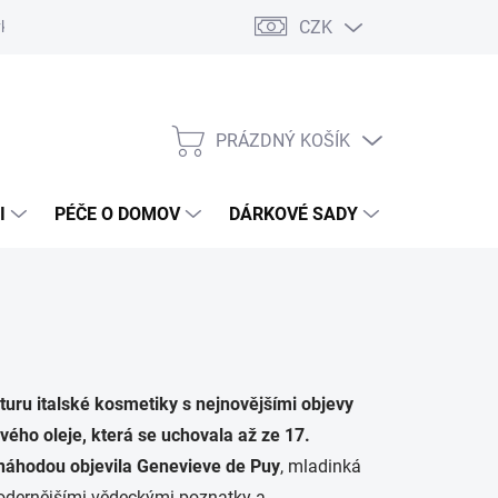
CZK
vka
Vrácení objednávky a reklamace
Reklamační řád
Obchod
PRÁZDNÝ KOŠÍK
NÁKUPNÍ
KOŠÍK
I
PÉČE O DOMOV
DÁRKOVÉ SADY
ÚSTNÍ HY
lturu italské kosmetiky s nejnovějšími objevy
vého oleje, která se uchovala až ze 17.
 náhodou objevila Genevieve de Puy
, mladinká
modernějšími vědeckými poznatky a