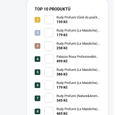
TOP 10 PRODUKTŮ
Rudy Profumi Vůně do pračky
AMETISTA, 100 ml
159 Kč
Rudy Profumi (Le Maioliche)
Krém na ruce ISCHIA, 100 ml
179 Kč
Rudy Profumi (Le Maioliche)
Luxusní tekuté mýdlo na ruce
258 Kč
ISCHIA, 500 ml
Palazzo Rosa Profesionální
Masážní olej, 250 ml
499 Kč
Rudy Profumi (Le Maioliche)
Krémový sprchový gel a pěna
386 Kč
do koupele ISCHIA, 700 ml
Rudy Profumi (Le Maioliche)
Krém na ruce SICILIAN
179 Kč
LEMON, 100 ml
Rudy Profumi (Nature&Arome)
Parfemovaný sprej na tělo
345 Kč
BERGAMOT, 200 ml
Rudy Profumi (Le Maioliche)
Hydratační tělový krém
465 Kč