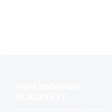
Do košíku
Formát do kabelky! Skvě
krém na ruce s vodou z 
Tato speciální rukavice z
damašské růže. Nádher
mikrovlákna se doporučuje
vůně, ihned se vstřebáv
pro lepší aplikaci produktu
nenechává stopy.
Samoopalovací Pěna.
Naše hodnocení
BLACKTEXT
Projděte si hodnocení od našich stálých zákazníků!