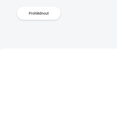
Prohlédnout
PR00043
PR
SKLADEM
SKL
(>5 KS)
(