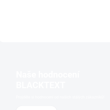
Výsledky potvrzené testy
Vhodný na jakoukoliv 
účinnosti, denní a noční tělový
obličeje a těla.
krém.
Naše hodnocení
BLACKTEXT
Projděte si hodnocení od našich stálých zákazníků!