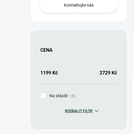
n
Kontaktujte nás
í
p
a
n
e
l
CENA
1199
Kč
2729
Kč
Na skladě
5
ROZBALIT FILTR