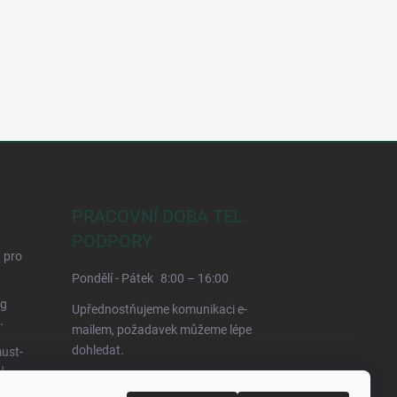
PRACOVNÍ DOBA TEL.
PODPORY
d pro
Pondělí - Pátek
8:00 – 16:00
ng
Upřednostňujeme komunikaci e-
.
mailem, požadavek můžeme lépe
dohledat.
ust-
u