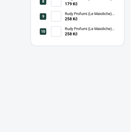
Krém na ruce FIRENZE, 100
179 Kč
ml
Rudy Profumi (Le Maioliche)
Luxusní tekuté mýdlo na ruce
258 Kč
MILANO, 500 ml
Rudy Profumi (Le Maioliche)
Luxusní extra jemné tekuté
258 Kč
mýdlo na ruce SICILIAN
LEMON, 500 ml