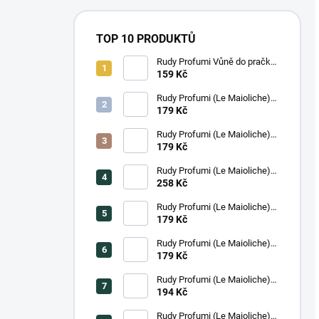
TOP 10 PRODUKTŮ
Rudy Profumi Vůně do pračky
AMETISTA, 100 ml
159 Kč
Rudy Profumi (Le Maioliche)
Krém na ruce ISCHIA, 100 ml
179 Kč
Rudy Profumi (Le Maioliche)
Krém na ruce SICILIAN
179 Kč
LEMON, 100 ml
Rudy Profumi (Le Maioliche)
Luxusní tekuté mýdlo na ruce
258 Kč
ISCHIA, 500 ml
Rudy Profumi (Le Maioliche)
Le maioliche Krém na ruce
179 Kč
MILANO, 100 ml
Rudy Profumi (Le Maioliche)
Krém na ruce ROMA, 100 ml
179 Kč
Rudy Profumi (Le Maioliche)
Sprchový gel/pěna do koupele
194 Kč
SICILIAN LEMON, 250 ml
Rudy Profumi (Le Maioliche)