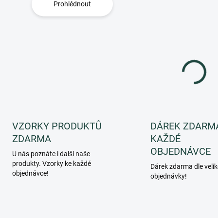
Prohlédnout
O
v
l
á
d
VZORKY PRODUKTŮ
DÁREK ZDARM
a
ZDARMA
KAŽDÉ
c
í
OBJEDNÁVCE
U nás poznáte i další naše
p
produkty. Vzorky ke každé
Dárek zdarma dle velik
r
objednávce!
objednávky!
v
k
y
v
ý