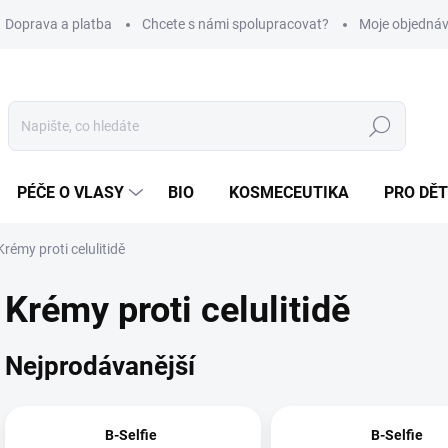
Doprava a platba
Chcete s námi spolupracovat?
Moje objedná
Hledat
PÉČE O VLASY
BIO
KOSMECEUTIKA
PRO DĚT
Krémy proti celulitidě
Krémy proti celulitidě
Nejprodávanější
B-Selfie
B-Selfie