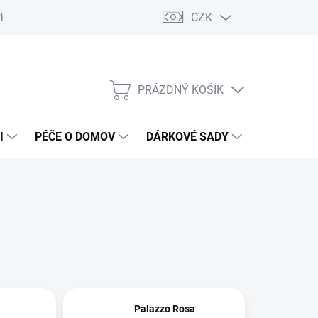
CZK
vka
Vrácení objednávky a reklamace
Reklamační řád
Obchod
PRÁZDNÝ KOŠÍK
NÁKUPNÍ
KOŠÍK
I
PÉČE O DOMOV
DÁRKOVÉ SADY
ÚSTNÍ HY
Palazzo Rosa