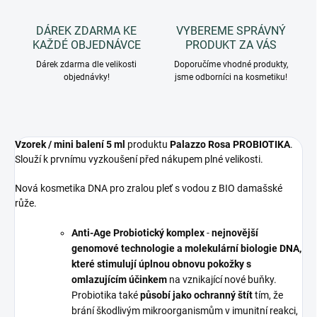
DÁREK ZDARMA KE
VYBEREME SPRÁVNÝ
KAŽDÉ OBJEDNÁVCE
PRODUKT ZA VÁS
Dárek zdarma dle velikosti
Doporučíme vhodné produkty,
objednávky!
jsme odborníci na kosmetiku!
Vzorek / mini balení 5 ml
produktu
Palazzo Rosa PROBIOTIKA
.
Slouží k prvnímu vyzkoušení před nákupem plné velikosti.
Nová kosmetika DNA pro zralou pleť s vodou z BIO damašské
růže.
Anti-Age Probiotický komplex
-
nejnovější
genomové technologie a molekulární biologie DNA,
které stimulují úplnou obnovu pokožky s
omlazujícím účinkem
na vznikající nové buňky.
Probiotika také
působí jako ochranný štít
tím, že
brání škodlivým mikroorganismům v imunitní reakci,