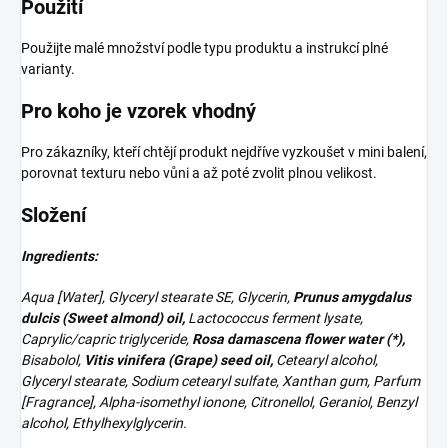
Použití
Použijte malé množství podle typu produktu a instrukcí plné
varianty.
Pro koho je vzorek vhodný
Pro zákazníky, kteří chtějí produkt nejdříve vyzkoušet v mini balení,
porovnat texturu nebo vůni a až poté zvolit plnou velikost.
Složení
Ingredients:
Aqua [Water], Glyceryl stearate SE, Glycerin,
Prunus amygdalus
dulcis (Sweet almond) oil,
Lactococcus ferment lysate,
Caprylic/capric triglyceride,
Rosa damascena flower water (*),
Bisabolol,
Vitis vinifera (Grape) seed oil,
Cetearyl alcohol,
Glyceryl stearate, Sodium cetearyl sulfate, Xanthan gum, Parfum
[Fragrance], Alpha-isomethyl ionone, Citronellol, Geraniol, Benzyl
alcohol, Ethylhexylglycerin.