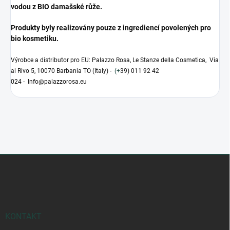
vodou z BIO damašské růže.
Produkty byly realizovány pouze z ingrediencí povolených pro
bio kosmetiku.
Výrobce a distributor pro EU: Palazzo Rosa, Le Stanze della Cosmetica, Via
al Rivo 5, 10070 Barbania TO (Italy) -
(+
39) 011 92 42
024 - Info@palazzorosa.eu
Z
á
p
a
t
í
KONTAKT