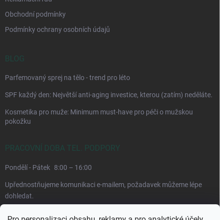
Obchodní podmínky
Podmínky ochrany osobních údajů
BLOG
Parfemovaný sprej na tělo - trend pro léto
SPF každý den: Největší anti-aging investice, kterou (zatím) neděláte.
Kosmetika pro muže: Minimum must-have pro péči o mužskou
pokožku
PRACOVNÍ DOBA TEL. PODPORY
Pondělí - Pátek
8:00 – 16:00
Upřednostňujeme komunikaci e-mailem, požadavek můžeme lépe
dohledat.
Pro personalizaci obsahu, reklamy a pro analytické účely