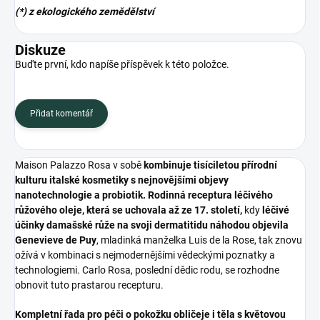
(*) z ekologického zemědělství
Diskuze
Buďte první, kdo napíše příspěvek k této položce.
Přidat komentář
Maison Palazzo Rosa v sobě
kombinuje tisíciletou přírodní
kulturu italské kosmetiky s nejnovějšími objevy
nanotechnologie a probiotik. Rodinná receptura léčivého
růžového oleje, která se uchovala až ze 17. století,
kdy
léčivé
účinky damašské růže na svoji dermatitidu náhodou objevila
Genevieve de Puy
, mladinká manželka Luis de la Rose, tak znovu
ožívá v kombinaci s nejmodernějšími vědeckými poznatky a
technologiemi. Carlo Rosa, poslední dědic rodu, se rozhodne
obnovit tuto prastarou recepturu.
Kompletní řada pro péči o pokožku obličeje i těla s květovou