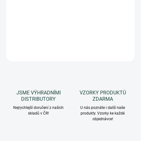
Luxusní anti-age péče. Nová kosmetika DNA pro zralou pleť s
vodou z BIO damašské růže.
Vzorek / mini balení 5 ml produktu
Palazzo Rosa PROBIOTIKA. Ideální pro první vyzkoušení textury,
vůně a pocitu při použití před nákupem plné velikosti.
DETAILNÍ INFORMACE
ZEPTAT SE
HLÍDAT
JSME VÝHRADNÍMI
VZORKY PRODUKTŮ
DISTRIBUTORY
ZDARMA
Nejrychlejší doručení z našich
U nás poznáte i další naše
skladů v ČR!
produkty. Vzorky ke každé
objednávce!