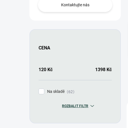
n
Kontaktujte nás
í
p
a
n
e
l
CENA
120
Kč
1398
Kč
Na skladě
62
ROZBALIT FILTR