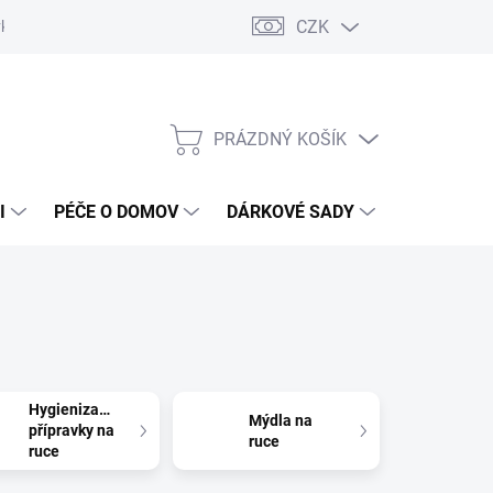
CZK
vka
Vrácení objednávky a reklamace
Reklamační řád
Obchod
PRÁZDNÝ KOŠÍK
NÁKUPNÍ
KOŠÍK
I
PÉČE O DOMOV
DÁRKOVÉ SADY
ÚSTNÍ HY
Hygienizační
Mýdla na
přípravky na
ruce
ruce