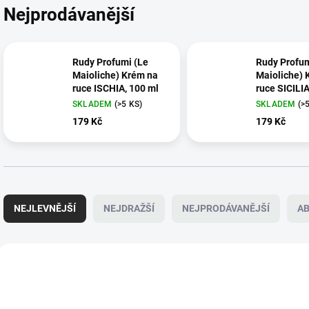
Nejprodávanější
Rudy Profumi (Le
Rudy Profum
Maioliche) Krém na
Maioliche) 
ruce ISCHIA, 100 ml
ruce SICILI
LEMON, 100
SKLADEM
(>5 KS)
SKLADEM
(>
179 Kč
179 Kč
Ř
a
NEJLEVNĚJŠÍ
NEJDRAŽŠÍ
NEJPRODÁVANĚJŠÍ
A
z
e
n
V
í
ý
3335
p
p
r
i