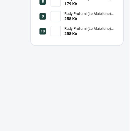
Krém na ruce FIRENZE, 100
179 Kč
ml
Rudy Profumi (Le Maioliche)
Luxusní tekuté mýdlo na ruce
258 Kč
MILANO, 500 ml
Rudy Profumi (Le Maioliche)
Luxusní extra jemné tekuté
258 Kč
mýdlo na ruce SICILIAN
LEMON, 500 ml