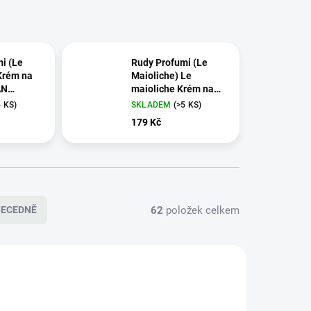
i (Le
Rudy Profumi (Le
Krém na
Maioliche) Le
AN
maioliche Krém na
 ml
ruce MILANO, 100 ml
5 KS)
SKLADEM
(>5 KS)
179 Kč
62
položek celkem
BECEDNĚ
3264
3278