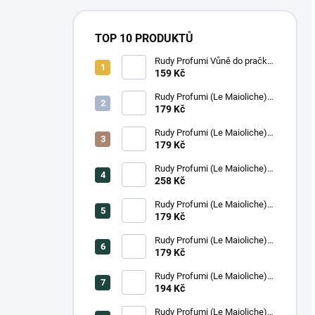
TOP 10 PRODUKTŮ
Rudy Profumi Vůně do pračky
AMETISTA, 100 ml
159 Kč
Rudy Profumi (Le Maioliche)
Krém na ruce ISCHIA, 100 ml
179 Kč
Rudy Profumi (Le Maioliche)
Krém na ruce SICILIAN
179 Kč
LEMON, 100 ml
Rudy Profumi (Le Maioliche)
Luxusní tekuté mýdlo na ruce
258 Kč
ISCHIA, 500 ml
Rudy Profumi (Le Maioliche)
Le maioliche Krém na ruce
179 Kč
MILANO, 100 ml
Rudy Profumi (Le Maioliche)
Krém na ruce ROMA, 100 ml
179 Kč
Rudy Profumi (Le Maioliche)
Sprchový gel/pěna do koupele
194 Kč
SICILIAN LEMON, 250 ml
Rudy Profumi (Le Maioliche)