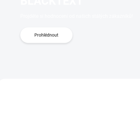
BLACKTEXT
Projděte si hodnocení od našich stálých zákazníků!
Prohlédnout
3768
PF