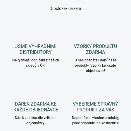
5
položek celkem
O
v
l
á
d
a
c
JSME VÝHRADNÍMI
VZORKY PRODUKTŮ
í
DISTRIBUTORY
ZDARMA
p
r
Nejrychlejší doručení z našich
U nás poznáte i další naše
skladů v ČR!
v
produkty. Vzorky ke každé
objednávce!
k
y
v
ý
p
i
DÁREK ZDARMA KE
VYBEREME SPRÁVNÝ
s
KAŽDÉ OBJEDNÁVCE
PRODUKT ZA VÁS
u
Dárek zdarma dle velikosti
Doporučíme vhodné produkty,
objednávky!
jsme odborníci na kosmetiku!