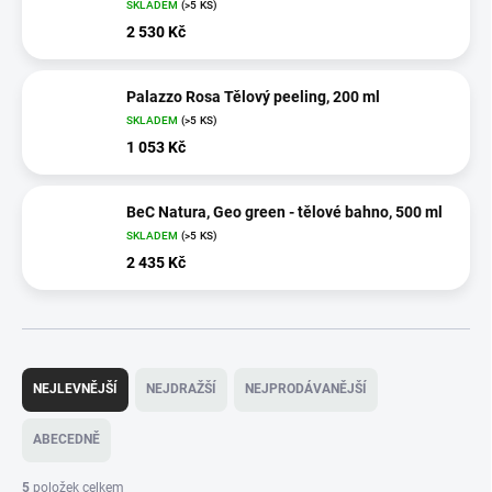
SKLADEM
(>5 KS)
2 530 Kč
Palazzo Rosa Tělový peeling, 200 ml
SKLADEM
(>5 KS)
1 053 Kč
BeC Natura, Geo green - tělové bahno, 500 ml
SKLADEM
(>5 KS)
2 435 Kč
Ř
a
NEJLEVNĚJŠÍ
NEJDRAŽŠÍ
NEJPRODÁVANĚJŠÍ
z
e
ABECEDNĚ
n
í
5
položek celkem