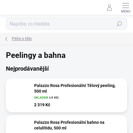
Přejít
na
obsah
Hledat
Péče o tělo
Peelingy a bahna
Nejprodávanější
Palazzo Rosa Profesionální Tělový peeling,
500 ml
SKLADEM
(>5 KS)
2 319 Kč
Palazzo Rosa Profesionální bahno na
celulitidu, 500 ml