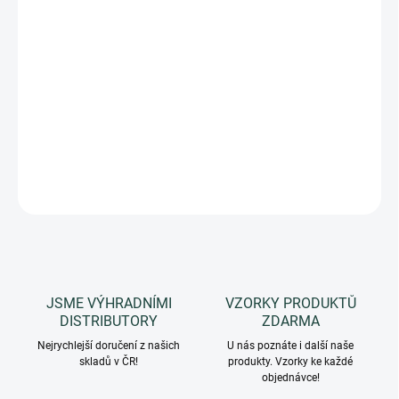
−
+
Přidat do košíku
Balzám na rty s vodou z BIO damašské růže. Chrání rty,
hydratuje je a vyplňuje jejich objem.
DETAILNÍ INFORMACE
ZEPTAT SE
HLÍDAT
JSME VÝHRADNÍMI
VZORKY PRODUKTŮ
DISTRIBUTORY
ZDARMA
Nejrychlejší doručení z našich
U nás poznáte i další naše
skladů v ČR!
produkty. Vzorky ke každé
objednávce!