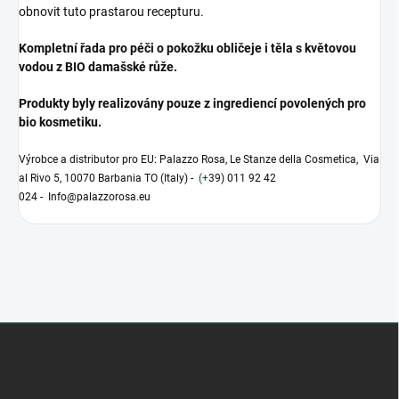
obnovit tuto prastarou recepturu.
Kompletní řada pro péči o pokožku obličeje i těla s květovou
vodou z BIO damašské růže.
Produkty byly realizovány pouze z ingrediencí povolených pro
bio kosmetiku.
Výrobce a distributor pro EU: Palazzo Rosa, Le Stanze della Cosmetica, Via
al Rivo 5, 10070 Barbania TO (Italy) -
(+
39) 011 92 42
024 - Info@palazzorosa.eu
Z
á
p
a