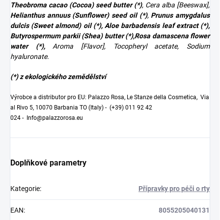
Theobroma cacao (Cocoa) seed butter (*)
, Cera alba [Beeswax],
Helianthus annuus (Sunflower) seed oil (*)
,
Prunus amygdalus
dulcis (Sweet almond) oil (*), Aloe barbadensis leaf extract (*),
Butyrospermum parkii (Shea) butter (*),Rosa damascena flower
water (*),
Aroma [Flavor], Tocopheryl acetate, Sodium
hyaluronate.
(*) z ekologického zemědělství
Výrobce a distributor pro EU: Palazzo Rosa, Le Stanze della Cosmetica, Via
al Rivo 5, 10070 Barbania TO (Italy) -
(+39) 011 92 42
024
-
Info@palazzorosa.eu
Doplňkové parametry
Kategorie
:
Přípravky pro péči o rty
EAN
:
8055205040131