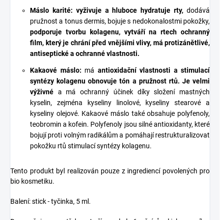
Máslo karité:
vyživuje a hluboce hydratuje rty,
dodává
pružnost a tonus dermis, bojuje s nedokonalostmi pokožky,
podporuje tvorbu kolagenu, vytváří na rtech ochranný
film, který je chrání před vnějšími vlivy, má protizánětlivé,
antiseptické a ochranné vlastnosti.
Kakaové máslo:
má
antioxidační vlastnosti a stimulací
syntézy kolagenu obnovuje tón a pružnost rtů. Je velmi
výživné
a má ochranný účinek díky složení mastných
kyselin, zejména kyseliny linolové, kyseliny stearové a
kyseliny olejové. Kakaové máslo také obsahuje polyfenoly,
teobromin a kofein. Polyfenoly jsou silné antioxidanty, které
bojují proti volným radikálům a pomáhají restrukturalizovat
pokožku rtů stimulací syntézy kolagenu.
Tento produkt byl realizován pouze z ingrediencí povolených pro
bio kosmetiku.
Balení: stick - tyčinka, 5 ml.