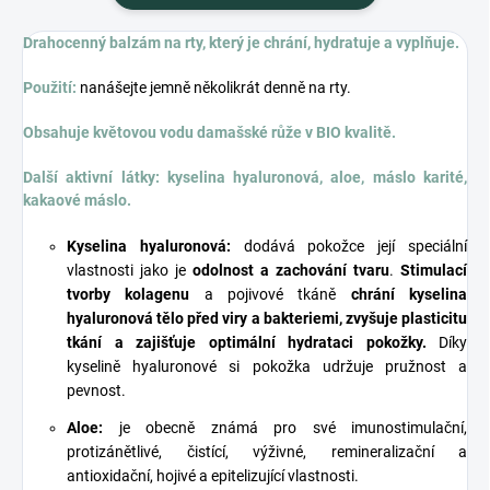
Drahocenný balzám na rty, který je chrání, hydratuje a vyplňuje.
Použití:
nanášejte jemně několikrát denně na rty.
Obsahuje květovou vodu damašské růže v BIO kvalitě.
Další aktivní látky:
kyselina hyaluronová, aloe, máslo karité,
kakaové máslo.
Kyselina hyaluronová:
dodává pokožce její speciální
vlastnosti jako je
odolnost a zachování tvaru
.
Stimulací
tvorby kolagenu
a pojivové tkáně
chrání kyselina
hyaluronová tělo před viry a bakteriemi, zvyšuje plasticitu
tkání a zajišťuje optimální hydrataci pokožky.
Díky
kyselině hyaluronové si pokožka udržuje pružnost a
pevnost.
Aloe:
je obecně známá pro své imunostimulační,
protizánětlivé, čistící, výživné, remineralizační a
antioxidační, hojivé a epitelizující vlastnosti.