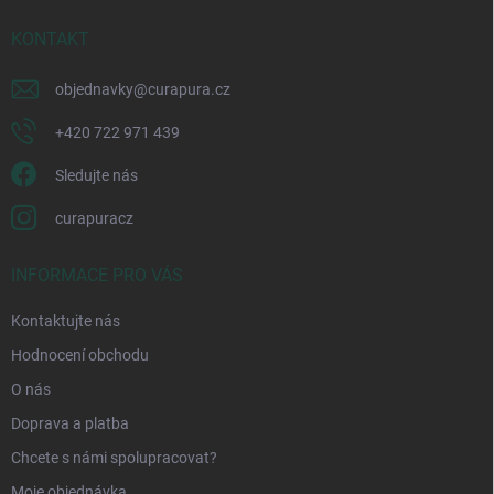
t
í
KONTAKT
objednavky
@
curapura.cz
+420 722 971 439
Sledujte nás
curapuracz
INFORMACE PRO VÁS
Kontaktujte nás
Hodnocení obchodu
O nás
Doprava a platba
Chcete s námi spolupracovat?
Moje objednávka