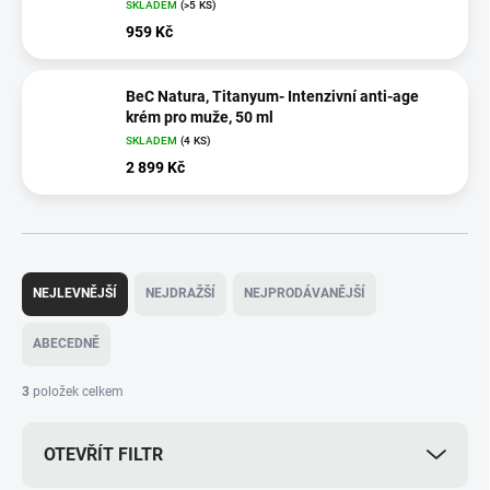
SKLADEM
(>5 KS)
959 Kč
BeC Natura, Titanyum- Intenzivní anti-age
krém pro muže, 50 ml
SKLADEM
(4 KS)
2 899 Kč
Ř
a
NEJLEVNĚJŠÍ
NEJDRAŽŠÍ
NEJPRODÁVANĚJŠÍ
z
e
ABECEDNĚ
n
í
3
položek celkem
p
r
OTEVŘÍT FILTR
o
d