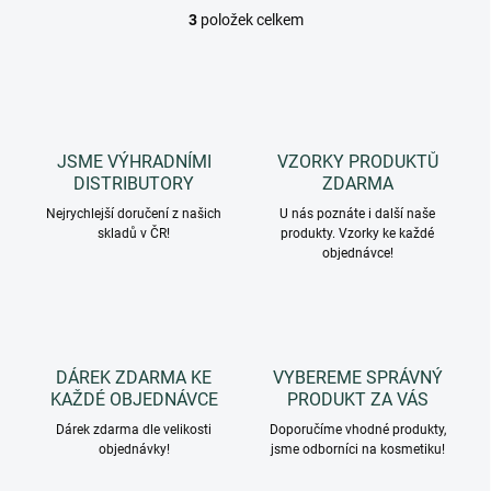
3
položek celkem
O
v
l
á
d
a
c
JSME VÝHRADNÍMI
VZORKY PRODUKTŮ
í
DISTRIBUTORY
ZDARMA
p
r
Nejrychlejší doručení z našich
U nás poznáte i další naše
skladů v ČR!
v
produkty. Vzorky ke každé
objednávce!
k
y
v
ý
p
i
DÁREK ZDARMA KE
VYBEREME SPRÁVNÝ
s
KAŽDÉ OBJEDNÁVCE
PRODUKT ZA VÁS
u
Dárek zdarma dle velikosti
Doporučíme vhodné produkty,
objednávky!
jsme odborníci na kosmetiku!