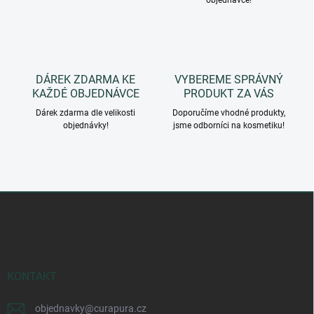
objednávce!
k
y
v
ý
p
i
DÁREK ZDARMA KE
VYBEREME SPRÁVNÝ
s
KAŽDÉ OBJEDNÁVCE
PRODUKT ZA VÁS
u
Dárek zdarma dle velikosti
Doporučíme vhodné produkty,
objednávky!
jsme odborníci na kosmetiku!
Z
á
p
a
t
í
KONTAKT
objednavky
@
curapura.cz