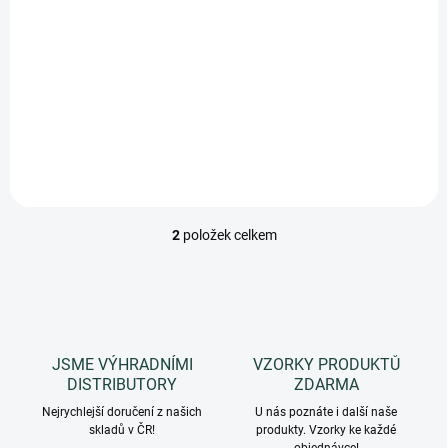
krém, 500 ml
2 729 Kč
Do košíku
Měrná
5,46 Kč / 1 ml
cena:
Specifický produkt určený pro vrstvy lokalizovaného epidermálního
tuku a pro problémy s celulitidou. Použití v salonu i doma.
2
položek celkem
O
v
l
á
d
a
c
JSME VÝHRADNÍMI
VZORKY PRODUKTŮ
í
DISTRIBUTORY
ZDARMA
p
r
Nejrychlejší doručení z našich
U nás poznáte i další naše
skladů v ČR!
v
produkty. Vzorky ke každé