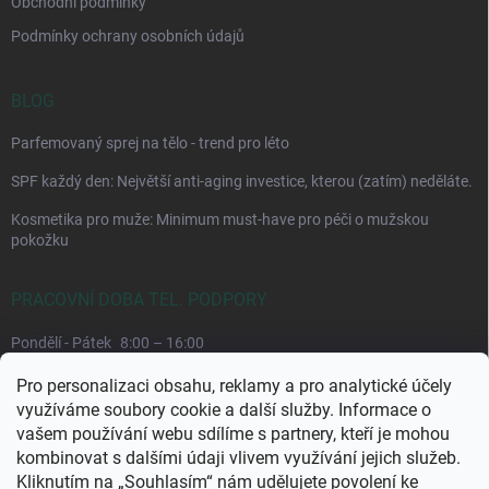
Obchodní podmínky
Podmínky ochrany osobních údajů
BLOG
Parfemovaný sprej na tělo - trend pro léto
SPF každý den: Největší anti-aging investice, kterou (zatím) neděláte.
Kosmetika pro muže: Minimum must-have pro péči o mužskou
pokožku
PRACOVNÍ DOBA TEL. PODPORY
Pondělí - Pátek
8:00 – 16:00
Upřednostňujeme komunikaci e-mailem, požadavek můžeme lépe
Pro personalizaci obsahu, reklamy a pro analytické účely
dohledat.
využíváme soubory cookie a další služby. Informace o
vašem používání webu sdílíme s partnery, kteří je mohou
kombinovat s dalšími údaji vlivem využívání jejich služeb.
Kliknutím na „Souhlasím“ nám udělujete povolení ke