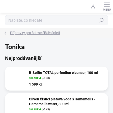
Přejít
na
obsah
Hledat
Přípravky pro šetrné čištění pleti
Tonika
Nejprodávanější
B-Selfie TOTAL perfection cleanser, 100 ml
SKLADEM
(>5 KS)
1 599 Kč
Cliven Čistící pleťová voda s Hamamelis -
Hamamelis water, 300 ml
SKLADEM
(>5 KS)