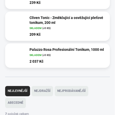
239 Kč
Cliven Tonic - Změkčující a osvěžující pleťové
tonikum, 200 ml
SKLADEM
(>5 KS)
209 Kč
Palazzo Rosa Profesionální Tonikum, 1000 ml
SKLADEM
(>5 KS)
2 037 Kč
Ř
a
NEJLEVNĚJŠÍ
NEJDRAŽŠÍ
NEJPRODÁVANĚJŠÍ
z
e
ABECEDNĚ
n
í
7
položek celkem