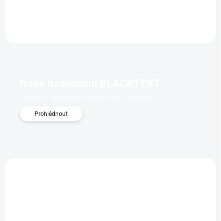
Naše hodnocení BLACKTEXT
Projděte si hodnocení od našich stálých zákazníků!
Prohlédnout
PR00035