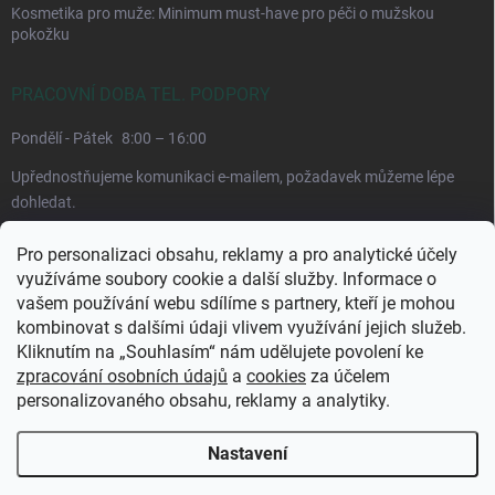
Kosmetika pro muže: Minimum must-have pro péči o mužskou
pokožku
PRACOVNÍ DOBA TEL. PODPORY
Pondělí - Pátek
8:00 – 16:00
Upřednostňujeme komunikaci e-mailem, požadavek můžeme lépe
dohledat.
Pro personalizaci obsahu, reklamy a pro analytické účely
využíváme soubory cookie a další služby. Informace o
vašem používání webu sdílíme s partnery, kteří je mohou
kombinovat s dalšími údaji vlivem využívání jejich služeb.
Kliknutím na „Souhlasím“ nám udělujete povolení ke
zpracování osobních údajů
a
cookies
za účelem
personalizovaného obsahu, reklamy a analytiky.
Copyright 2026
CuraPura.cz
. Všechna práva vyhrazena.
Upravit nastavení
cookies
Nastavení