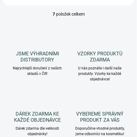
7
položek celkem
O
v
l
á
d
a
c
JSME VÝHRADNÍMI
VZORKY PRODUKTŮ
í
DISTRIBUTORY
ZDARMA
p
r
Nejrychlejší doručení z našich
U nás poznáte i další naše
skladů v ČR!
v
produkty. Vzorky ke každé
objednávce!
k
y
v
ý
p
i
DÁREK ZDARMA KE
VYBEREME SPRÁVNÝ
s
KAŽDÉ OBJEDNÁVCE
PRODUKT ZA VÁS
u
Dárek zdarma dle velikosti
Doporučíme vhodné produkty,
objednávky!
jsme odborníci na kosmetiku!