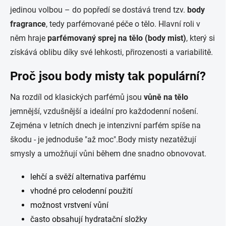
jedinou volbou – do popředí se dostává trend tzv.
body
fragrance
, tedy parfémované péče o tělo. Hlavní roli v
něm hraje
parfémovaný sprej na tělo (body mist)
, který si
získává oblibu díky své lehkosti, přirozenosti a variabilitě.
Proč jsou body misty tak populární?
Na rozdíl od klasických parfémů jsou
vůně na tělo
jemnější, vzdušnější a ideální pro každodenní nošení.
Zejména v letních dnech je intenzivní parfém spíše na
škodu - je jednoduše "až moc".Body misty nezatěžují
smysly a umožňují vůni během dne snadno obnovovat.
lehčí a svěží alternativa parfému
vhodné pro celodenní použití
možnost vrstvení vůní
často obsahují hydratační složky