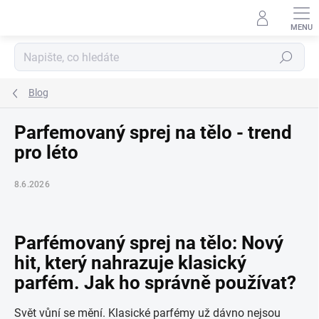
Přejít
na
obsah
Hledat
Blog
Parfemovaný sprej na tělo - trend
pro léto
8.6.2026
Parfémovaný sprej na tělo: Nový
hit, který nahrazuje klasický
parfém. Jak ho správně používat?
Svět vůní se mění. Klasické parfémy už dávno nejsou