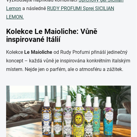
Lemon
a následně
RUDY PR
OFUMI Sprej SICILIAN
LEMON.
Kolekce Le Maioliche: Vůně
inspirované Itálií
Kolekce
Le Maioliche
od Rudy Profumi přináší jedinečný
koncept – každá vůně je inspirována konkrétním italským
místem. Nejde jen o parfém, ale o atmosféru a zážitek.