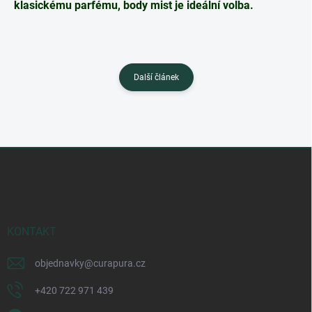
klasickému parfému, body mist je ideální volba.
Další článek
Z
á
p
a
t
í
KONTAKT
objednavky
@
curapura.cz
+420 722 971 439