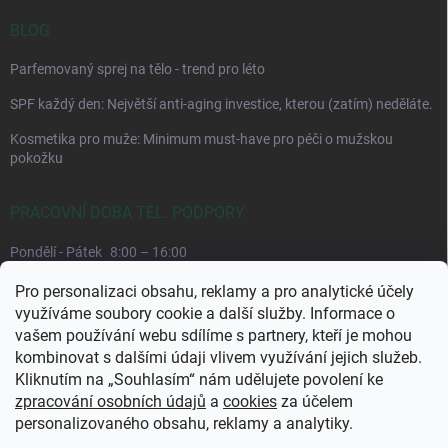
BLOG
Parfemovaný sprej na tělo - trend pro léto
SPF každý den: Největší anti-aging investice, kterou (zatím) neděláte.
Kosmetika pro muže: Minimum must-have pro péči o mužskou
pokožku
PRACOVNÍ DOBA TEL. PODPORY
Pondělí - Pátek
8:00 – 16:00
Upřednostňujeme komunikaci e-mailem, požadavek můžeme lépe
Pro personalizaci obsahu, reklamy a pro analytické účely
dohledat.
využíváme soubory cookie a další služby. Informace o
vašem používání webu sdílíme s partnery, kteří je mohou
kombinovat s dalšími údaji vlivem využívání jejich služeb.
Kliknutím na „Souhlasím“ nám udělujete povolení ke
zpracování osobních údajů
a
cookies
za účelem
personalizovaného obsahu, reklamy a analytiky.