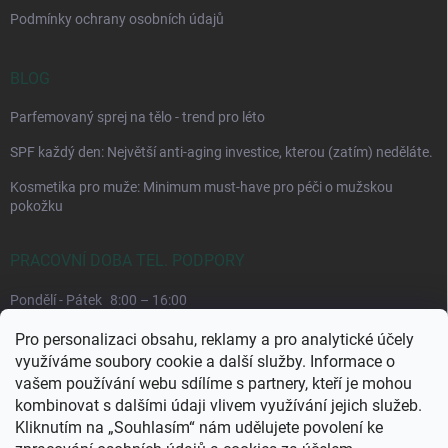
Podmínky ochrany osobních údajů
BLOG
Parfemovaný sprej na tělo - trend pro léto
SPF každý den: Největší anti-aging investice, kterou (zatím) neděláte.
Kosmetika pro muže: Minimum must-have pro péči o mužskou
pokožku
PRACOVNÍ DOBA TEL. PODPORY
Pondělí - Pátek
8:00 – 16:00
Upřednostňujeme komunikaci e-mailem, požadavek můžeme lépe
Pro personalizaci obsahu, reklamy a pro analytické účely
dohledat.
využíváme soubory cookie a další služby. Informace o
vašem používání webu sdílíme s partnery, kteří je mohou
kombinovat s dalšími údaji vlivem využívání jejich služeb.
Kliknutím na „Souhlasím“ nám udělujete povolení ke