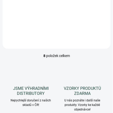
699 Kč
Do košíku
Měrná
466 Kč / 100 ml
cena:
Kosmeceutická mycí emulze pro pokožku dětí i seniorů. Neoplachuje
se.
8
položek celkem
O
v
l
á
d
a
c
JSME VÝHRADNÍMI
VZORKY PRODUKTŮ
í
DISTRIBUTORY
ZDARMA
p
r
Nejrychlejší doručení z našich
U nás poznáte i další naše
skladů v ČR!
v
produkty. Vzorky ke každé
objednávce!
k