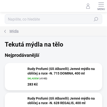
Přejít
na
obsah
Hledat
Mýdla
Tekutá mýdla na tělo
Nejprodávanější
Rudy Profumi (Gli Albarelli) Jemné mýdlo na
obličej a ruce -N. 715 DOMINA, 400 ml
SKLADEM
(>5 KS)
283 Kč
Rudy Profumi (Gli Albarelli) Jemné mýdlo na
obličej a ruce -N. 628 REGALIS, 400 ml