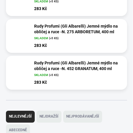
SKLADEM
(>5 KS)
283 Kč
Rudy Profumi (Gli Albarelli) Jemné mýdlo na
obličej a ruce -N. 275 ARBORETUM, 400 ml
SKLADEM
(>5 KS)
283 Kč
Rudy Profumi (Gli Albarelli) Jemné mýdlo na
obličej a ruce -N. 452 GRANATUM, 400 ml
SKLADEM
(>5 KS)
283 Kč
Ř
a
NEJLEVNĚJŠÍ
NEJDRAŽŠÍ
NEJPRODÁVANĚJŠÍ
z
e
ABECEDNĚ