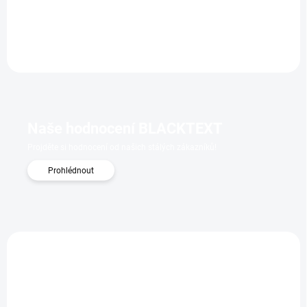
Ambrová, dřevitá: bergamot, černá růže, vanilka.
Naše hodnocení BLACKTEXT
Projděte si hodnocení od našich stálých zákazníků!
Prohlédnout
PF079BEC