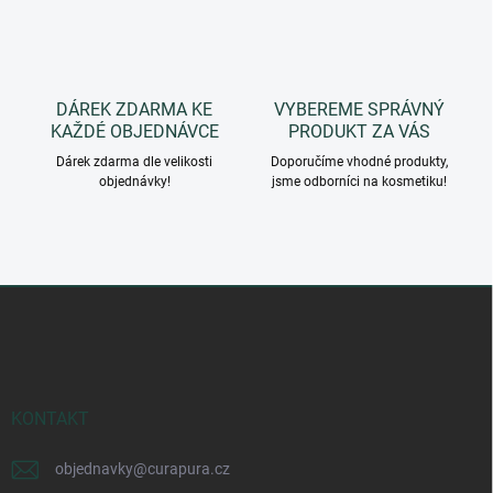
y
v
ý
p
i
DÁREK ZDARMA KE
VYBEREME SPRÁVNÝ
s
KAŽDÉ OBJEDNÁVCE
PRODUKT ZA VÁS
u
Dárek zdarma dle velikosti
Doporučíme vhodné produkty,
objednávky!
jsme odborníci na kosmetiku!
Z
á
p
a
t
í
KONTAKT
objednavky
@
curapura.cz