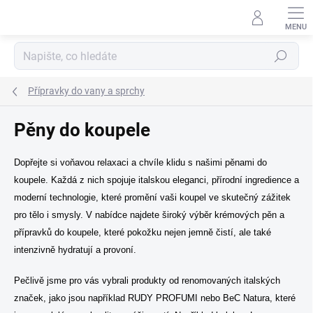
Přejít
na
obsah
Hledat
Přípravky do vany a sprchy
Pěny do koupele
Dopřejte si voňavou relaxaci a chvíle klidu s našimi pěnami do
koupele. Každá z nich spojuje italskou eleganci, přírodní ingredience a
moderní technologie, které promění vaši koupel ve skutečný zážitek
pro tělo i smysly. V nabídce najdete široký výběr krémových pěn a
přípravků do koupele, které pokožku nejen jemně čistí, ale také
intenzivně hydratují a provoní.
Pečlivě jsme pro vás vybrali produkty od renomovaných italských
značek, jako jsou například RUDY PROFUMI nebo BeC Natura, které