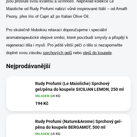
jsou proslulé svou kvalitou a účinností. Například kolekce Le
Maioliche od Rudy Profumi nabízí vůně inspirované Itálií – od Amalfi
Peony, přes Iris of Capri až po Italian Olive Oil.
Pro skutečně hlubokou relaxaci doporučujeme i speciální
aromaterapeutické olejové směsi, které povzbudí smysly a přispějí k
regeneraci těla i mysli. Pro ještě větší péči o tělo si nezapomeňte
doplnit svou zásobu
sprchových gelů
nebo
olejů do koupele
.
Nejprodávanější
Rudy Profumi (Le Maioliche) Sprchový
gel/pěna do koupele SICILIAN LEMON, 250 ml
SKLADEM
(>5 KS)
194 Kč
Rudy Profumi (Nature&Arome) Sprchový gel-
pěna do koupele BERGAMOT, 500 ml
SKLADEM
(>5 KS)