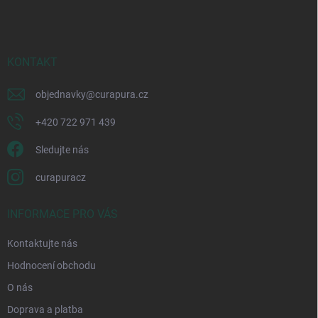
p
a
t
í
KONTAKT
objednavky
@
curapura.cz
+420 722 971 439
Sledujte nás
curapuracz
INFORMACE PRO VÁS
Kontaktujte nás
Hodnocení obchodu
O nás
Doprava a platba