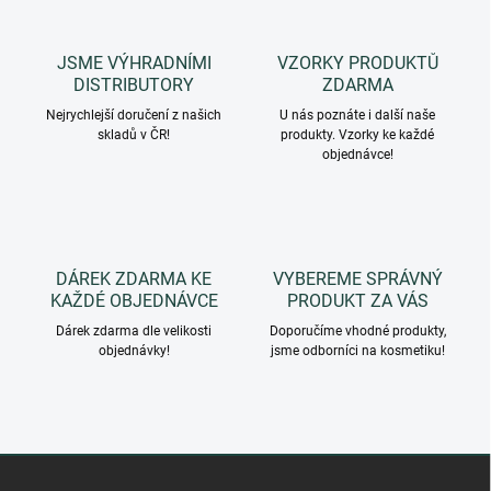
o
p
v
r
á
v
JSME VÝHRADNÍMI
VZORKY PRODUKTŮ
n
k
DISTRIBUTORY
ZDARMA
í
y
Nejrychlejší doručení z našich
U nás poznáte i další naše
v
skladů v ČR!
produkty. Vzorky ke každé
ý
objednávce!
p
i
s
u
DÁREK ZDARMA KE
VYBEREME SPRÁVNÝ
KAŽDÉ OBJEDNÁVCE
PRODUKT ZA VÁS
Dárek zdarma dle velikosti
Doporučíme vhodné produkty,
objednávky!
jsme odborníci na kosmetiku!
Z
á