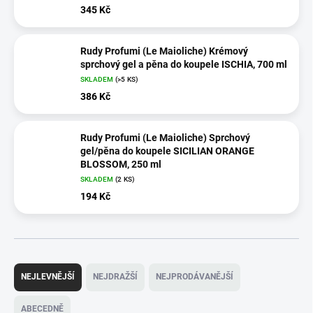
345 Kč
Rudy Profumi (Le Maioliche) Krémový
sprchový gel a pěna do koupele ISCHIA, 700 ml
SKLADEM
(>5 KS)
386 Kč
Rudy Profumi (Le Maioliche) Sprchový
gel/pěna do koupele SICILIAN ORANGE
BLOSSOM, 250 ml
SKLADEM
(2 KS)
194 Kč
Ř
a
NEJLEVNĚJŠÍ
NEJDRAŽŠÍ
NEJPRODÁVANĚJŠÍ
z
e
ABECEDNĚ