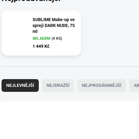
SUBLIME Make-up ve
spreji DARK NUDE, 75
ml
SKLADEM
(4 KS)
1 449 Kč
Ř
a
NEJLEVNĚJŠÍ
NEJDRAŽŠÍ
NEJPRODÁVANĚJŠÍ
A
z
e
n
V
í
ý
MUS103
p
p
r
i
o
s
d
p