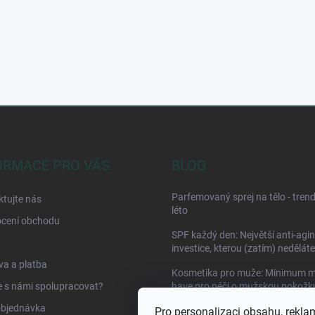
ORMACE PRO VÁS
BLOG
Parfemovaný sprej na tělo - tren
tujte nás
léto
cení obchodu
SPF každý den: Největší anti-agi
investice, kterou (zatím) neděláte
a a platba
Kosmetika pro muže: Minimum m
 s námi spolupracovat?
have pro péči o mužskou pokožk
objednávka
Pro personalizaci obsahu, rekla