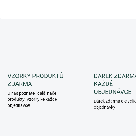
dýchat a nemastí! Prostě další
MUST...
O
v
l
á
d
a
c
í
p
VZORKY PRODUKTŮ
DÁREK ZDARM
r
ZDARMA
KAŽDÉ
v
k
OBJEDNÁVCE
U nás poznáte i další naše
y
produkty. Vzorky ke každé
Dárek zdarma dle velik
v
objednávce!
objednávky!
ý
p
i
s
u