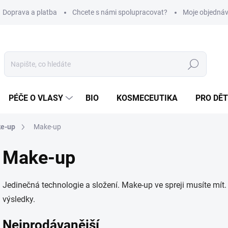
Doprava a platba
Chcete s námi spolupracovat?
Moje objedná
Hledat
PÉČE O VLASY
BIO
KOSMECEUTIKA
PRO DĚT
ke-up
Make-up
Make-up
Jedinečná technologie a složení. Make-up ve spreji musíte mít.
výsledky.
Nejprodávanější