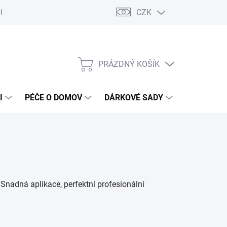
CZK
vka
Vrácení objednávky a reklamace
Reklamační řád
Obchod
PRÁZDNÝ KOŠÍK
NÁKUPNÍ
KOŠÍK
I
PÉČE O DOMOV
DÁRKOVÉ SADY
ÚSTNÍ HY
 Snadná aplikace, perfektní profesionální