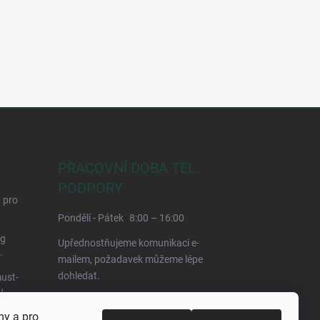
PRACOVNÍ DOBA TEL.
PODPORY
d pro
Pondělí - Pátek
8:00 – 16:00
ng
Upřednostňujeme komunikaci e-
.
mailem, požadavek můžeme lépe
dohledat.
ust-
u
my a pro