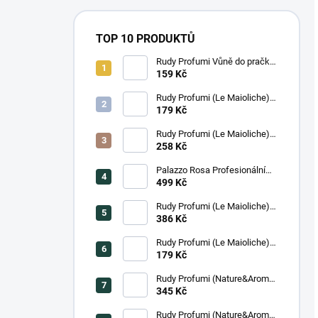
TOP 10 PRODUKTŮ
Rudy Profumi Vůně do pračky
AMETISTA, 100 ml
159 Kč
Rudy Profumi (Le Maioliche)
Krém na ruce ISCHIA, 100 ml
179 Kč
Rudy Profumi (Le Maioliche)
Luxusní tekuté mýdlo na ruce
258 Kč
ISCHIA, 500 ml
Palazzo Rosa Profesionální
Masážní olej, 250 ml
499 Kč
Rudy Profumi (Le Maioliche)
Krémový sprchový gel a pěna
386 Kč
do koupele ISCHIA, 700 ml
Rudy Profumi (Le Maioliche)
Krém na ruce SICILIAN
179 Kč
LEMON, 100 ml
Rudy Profumi (Nature&Arome)
Parfemovaný sprej na tělo
345 Kč
BERGAMOT, 200 ml
Rudy Profumi (Nature&Arome)