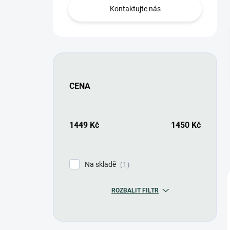
n
Kontaktujte nás
í
p
a
n
e
l
CENA
1449
Kč
1450
Kč
Na skladě
1
ROZBALIT FILTR