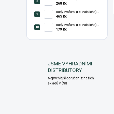
Luxusní mýdlo na ruce
268 Kč
BERGAMOT, 500 ml
Rudy Profumi (Le Maioliche)
Hydratační tělový krém
465 Kč
ISCHIA, 450 ml
Rudy Profumi (Le Maioliche)
Le maioliche Krém na ruce
179 Kč
MILANO, 100 ml
JSME VÝHRADNÍMI
DISTRIBUTORY
Nejrychlejší doručení z našich
skladů v ČR!