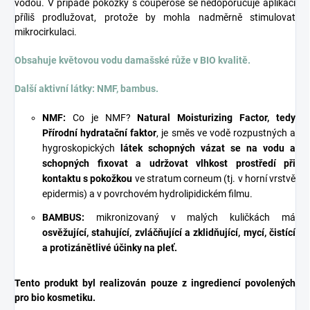
vodou. V případě pokožky s couperose se nedoporučuje aplikaci
příliš prodlužovat, protože by mohla nadměrně stimulovat
mikrocirkulaci.
Obsahuje květovou vodu damašské růže v BIO kvalitě.
Další aktivní látky:
NMF, bambus.
NMF:
Co je NMF?
Natural Moisturizing Factor, tedy
Přírodní hydratační faktor
, je směs ve vodě rozpustných a
hygroskopických
látek schopných vázat se na vodu a
schopných fixovat a udržovat vlhkost prostředí při
kontaktu s pokožkou
ve stratum corneum (tj. v horní vrstvě
epidermis) a v povrchovém hydrolipidickém filmu.
BAMBUS:
mikronizovaný v malých kuličkách má
osvěžující, stahující, zvláčňující a zklidňující, mycí, čistící
a protizánětlivé účinky na pleť.
Tento produkt byl realizován pouze z ingrediencí povolených
pro bio kosmetiku.