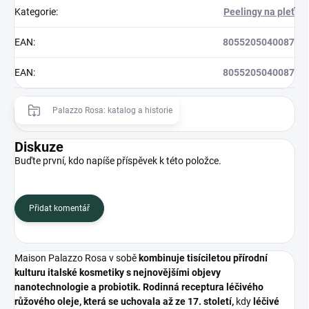
Kategorie
:
Peelingy na pleť
EAN
:
8055205040087
EAN
:
8055205040087
Palazzo Rosa: katalog a historie
Diskuze
Buďte první, kdo napíše příspěvek k této položce.
Přidat komentář
Maison Palazzo Rosa v sobě
kombinuje tisíciletou přírodní
kulturu italské kosmetiky s nejnovějšími objevy
nanotechnologie a probiotik. Rodinná receptura léčivého
růžového oleje, která se uchovala až ze 17. století,
kdy
léčivé