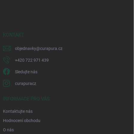
Z
á
p
a
t
í
KONTAKT
objednavky
@
curapura.cz
+420 722 971 439
Sledujte nás
curapuracz
INFORMACE PRO VÁS
Kontaktujte nás
Hodnocení obchodu
O nás