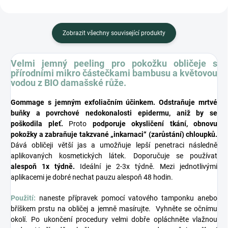
Zobrazit všechny související produkty
Velmi jemný peeling pro pokožku obličeje s
přírodními mikro částečkami bambusu a květovou
vodou z BIO damašské růže.
Gommage s jemným exfoliačním účinkem. Odstraňuje mrtvé
buňky a povrchové nedokonalosti epidermu, aniž by se
poškodila pleť.
Proto
podporuje okysličení tkání, obnovu
pokožky a zabraňuje takzvané „inkarnaci“ (zarůstání) chloupků.
Dává obličeji větší jas a umožňuje lepší penetraci následně
aplikovaných kosmetických látek. Doporučuje se používat
alespoň 1x týdně.
Ideální je 2-3x týdně. Mezi jednotlivými
aplikacemi je dobré nechat pauzu alespoň 48 hodin.
Použití:
naneste přípravek pomocí vatového tamponku anebo
bříškem prstu na obličej a jemně masírujte. Vyhněte se očnímu
okolí. Po ukončení procedury velmi dobře opláchněte vlažnou