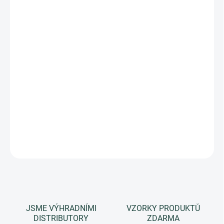
−
+
Přidat do košíku
Úžasně jemný peeling na obličej s BIO květovou vodou z
damašské růže.
Peelingové granulky jsou tvořené mikro
částečkami bambusu.
Náš tip:
osobně jsme vyzkoušeli a lepší příjemnější peeling na pleť
jsme zatím neměli. :) zkuste ho, nebudete litovat.
DETAILNÍ INFORMACE
ZEPTAT SE
HLÍDAT
JSME VÝHRADNÍMI
VZORKY PRODUKTŮ
DISTRIBUTORY
ZDARMA