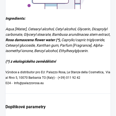
Ingredients:
Aqua [Water], Cetearyl alcohol, Cetyl alcohol, Glycerin, Dicaprylyl
carbonate, Glyceryl stearate, Bambusa arundinacea stem extract,
Rosa damascena flower water (*),
Caprylic/capric triglyceride,
Cetearyl glucoside, Xanthan gum, Parfum [Fragrance], Alpha-
isomethyl ionone, Benzyl alcohol, Ethylhexylglycerin.
(*) z ekologického zemědělství
Výrobce a distributor pro EU: Palazzo Rosa, Le Stanze della Cosmetica, Via
al Rivo 5, 10070 Barbania TO (Italy) -
(+39) 011 92 42
024
-
Info@palazzorosa.eu
Doplňkové parametry