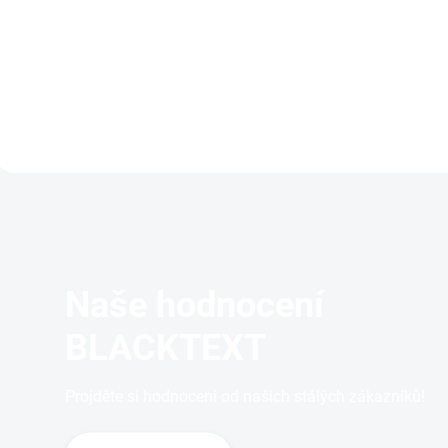
krém na ruce s esenciálními
Krém na ruce s hydratač
oleji.
nemastnou texturou je
obohacen o organickou
vera a mandlový olej. K
Le Maioliche by Rudy P
Naše hodnocení
BLACKTEXT
Projděte si hodnocení od našich stálých zákazníků!