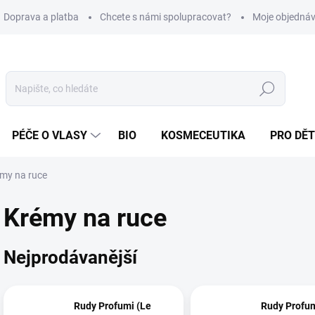
Doprava a platba
Chcete s námi spolupracovat?
Moje objedná
Hledat
PÉČE O VLASY
BIO
KOSMECEUTIKA
PRO DĚT
my na ruce
Krémy na ruce
Nejprodávanější
Rudy Profumi (Le
Rudy Profum