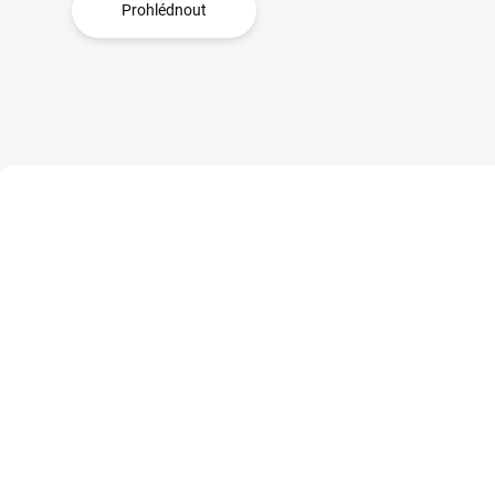
Prohlédnout
3631
SKLADEM
S
(>5 KS)
Rudy Profumi (Le
Rudy Profumi (Le
Maioliche) Krém na
Maioliche) Krém 