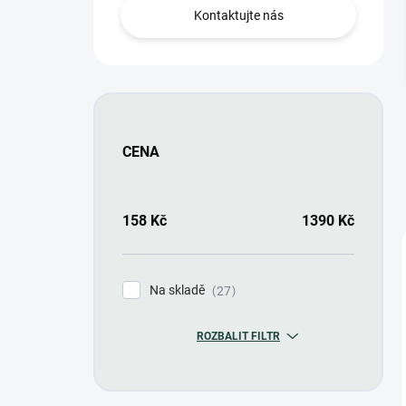
n
Kontaktujte nás
í
p
a
n
e
l
CENA
158
Kč
1390
Kč
Na skladě
27
ROZBALIT FILTR