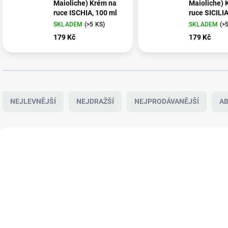
Maioliche) Krém na
Maioliche) 
ruce ISCHIA, 100 ml
ruce SICILI
LEMON, 100
SKLADEM
(>5 KS)
SKLADEM
(>
179 Kč
179 Kč
Ř
a
NEJLEVNĚJŠÍ
NEJDRAŽŠÍ
NEJPRODÁVANĚJŠÍ
A
z
e
n
V
í
ý
PR00027
PF
p
p
r
i
o
s
d
p
u
r
k
o
t
d