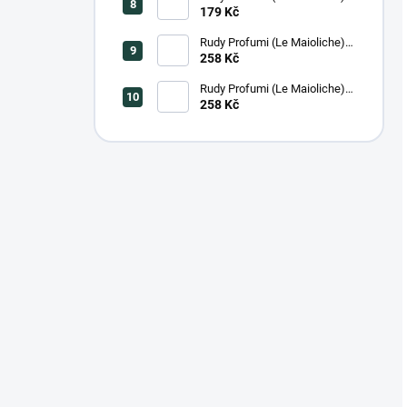
Krém na ruce FIRENZE, 100
179 Kč
ml
Rudy Profumi (Le Maioliche)
Luxusní tekuté mýdlo na ruce
258 Kč
MILANO, 500 ml
Rudy Profumi (Le Maioliche)
Luxusní extra jemné tekuté
258 Kč
mýdlo na ruce SICILIAN
LEMON, 500 ml