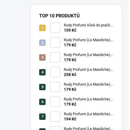
TOP 10 PRODUKTŮ
Rudy Profumi Vůně do pračky
AMETISTA, 100 ml
159 Kč
Rudy Profumi (Le Maioliche)
Krém na ruce ISCHIA, 100 ml
179 Kč
Rudy Profumi (Le Maioliche)
Krém na ruce SICILIAN
179 Kč
LEMON, 100 ml
Rudy Profumi (Le Maioliche)
Luxusní tekuté mýdlo na ruce
258 Kč
ISCHIA, 500 ml
Rudy Profumi (Le Maioliche)
Le maioliche Krém na ruce
179 Kč
MILANO, 100 ml
Rudy Profumi (Le Maioliche)
Krém na ruce ROMA, 100 ml
179 Kč
Rudy Profumi (Le Maioliche)
Sprchový gel/pěna do koupele
194 Kč
SICILIAN LEMON, 250 ml
Rudy Profumi (Le Maioliche)