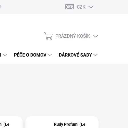
CZK
vka
Vrácení objednávky a reklamace
Reklamační řád
Obchod
PRÁZDNÝ KOŠÍK
NÁKUPNÍ
KOŠÍK
I
PÉČE O DOMOV
DÁRKOVÉ SADY
ÚSTNÍ HY
i (Le
Rudy Profumi (Le