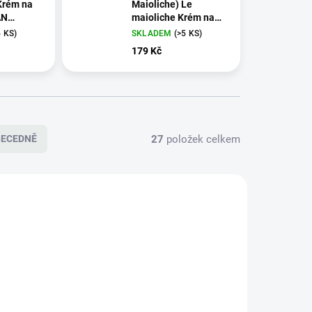
Krém na
Maioliche) Le
AN
maioliche Krém na
 ml
ruce MILANO, 100 ml
5 KS)
SKLADEM
(>5 KS)
179 Kč
27
položek celkem
BECEDNĚ
107BEC
PF106BEC