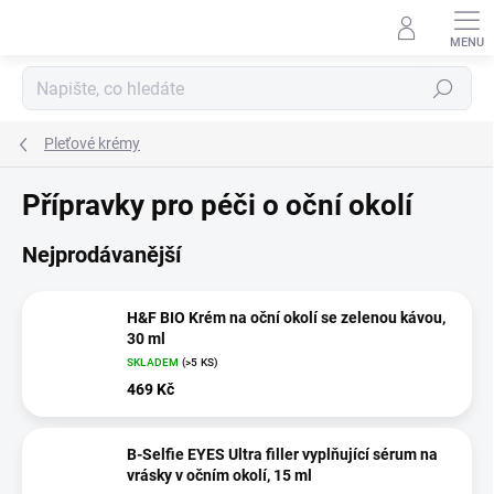
Přejít
na
obsah
Hledat
Pleťové krémy
Přípravky pro péči o oční okolí
Nejprodávanější
H&F BIO Krém na oční okolí se zelenou kávou,
30 ml
SKLADEM
(>5 KS)
469 Kč
B-Selfie EYES Ultra filler vyplňující sérum na
vrásky v očním okolí, 15 ml