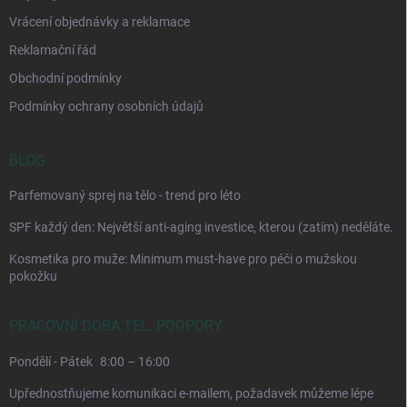
Vrácení objednávky a reklamace
Reklamační řád
Obchodní podmínky
Podmínky ochrany osobních údajů
BLOG
Parfemovaný sprej na tělo - trend pro léto
SPF každý den: Největší anti-aging investice, kterou (zatím) neděláte.
Kosmetika pro muže: Minimum must-have pro péči o mužskou
pokožku
PRACOVNÍ DOBA TEL. PODPORY
Pondělí - Pátek
8:00 – 16:00
Upřednostňujeme komunikaci e-mailem, požadavek můžeme lépe