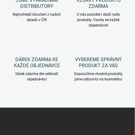
JSME VÝHRADNÍMI
VZORKY PRODUKTŮ
í
DISTRIBUTORY
ZDARMA
p
r
Nejrychlejší doručení z našich
U nás poznáte i další naše
skladů v ČR!
v
produkty. Vzorky ke každé
objednávce!
k
y
v
ý
p
i
DÁREK ZDARMA KE
VYBEREME SPRÁVNÝ
s
KAŽDÉ OBJEDNÁVCE
PRODUKT ZA VÁS
u
Dárek zdarma dle velikosti
Doporučíme vhodné produkty,
objednávky!
jsme odborníci na kosmetiku!
Z
á
p
a