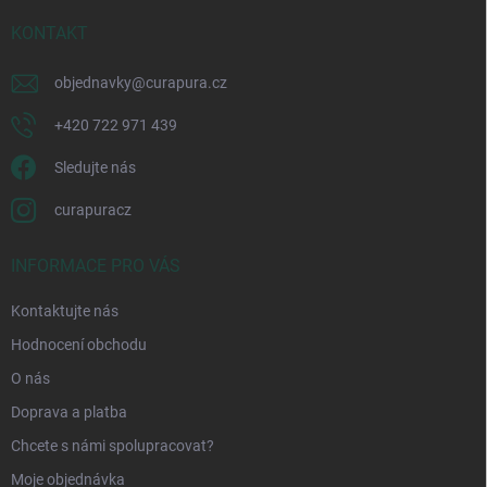
t
í
KONTAKT
objednavky
@
curapura.cz
+420 722 971 439
Sledujte nás
curapuracz
INFORMACE PRO VÁS
Kontaktujte nás
Hodnocení obchodu
O nás
Doprava a platba
Chcete s námi spolupracovat?
Moje objednávka