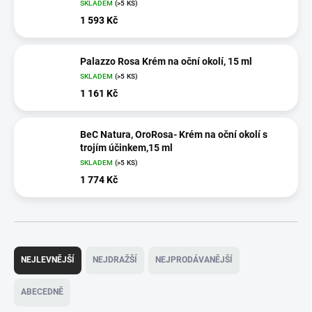
SKLADEM
(>5 KS)
1 593 Kč
Palazzo Rosa Krém na oční okolí, 15 ml
SKLADEM
(>5 KS)
1 161 Kč
BeC Natura, OroRosa- Krém na oční okolí s
trojím účinkem,15 ml
SKLADEM
(>5 KS)
1 774 Kč
Ř
a
NEJLEVNĚJŠÍ
NEJDRAŽŠÍ
NEJPRODÁVANĚJŠÍ
z
e
ABECEDNĚ
n