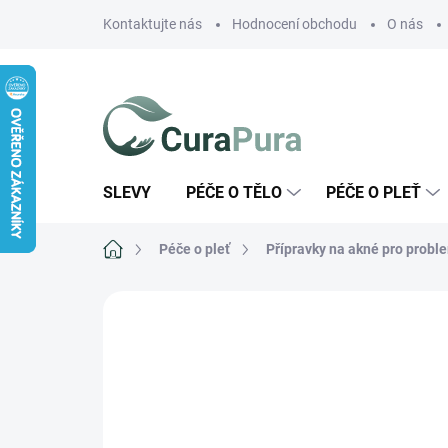
Přejít
Kontaktujte nás
Hodnocení obchodu
O nás
na
obsah
SLEVY
PÉČE O TĚLO
PÉČE O PLEŤ
Domů
Péče o pleť
Přípravky na akné pro probl
ZNAČKA:
BEC NATURA