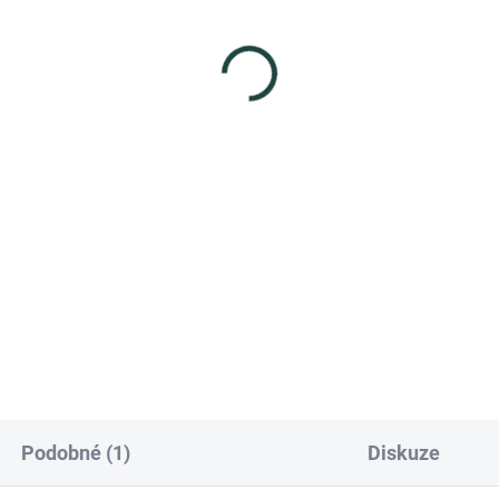
 Natura, Liquido
BeC Natura, Crema
itizzante L.S. -
Balsamo C.R.B. -
ienický čistící
Zklidňující ochranný
ostředek,150ml
krém, 50 ml
8 Kč
2 162 Kč
ná
Měrná
 Kč / 100 ml
43,24 Kč / 1 ml
:
cena:
Do košíku
Do košíku
meceutická mycí voda pro
Kosmeceutický krém na such
ou pleť.
problematickou pleť. Výrazné
zklidnění.
Podobné (1)
Diskuze