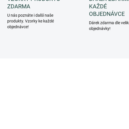
ZDARMA
KAŽDÉ
OBJEDNÁVCE
U nás poznáte i další naše
produkty. Vzorky ke každé
Dárek zdarma dle velik
objednávce!
objednávky!
PF069BEC
PF08
SKLADEM
SKL
(>5 KS)
(>