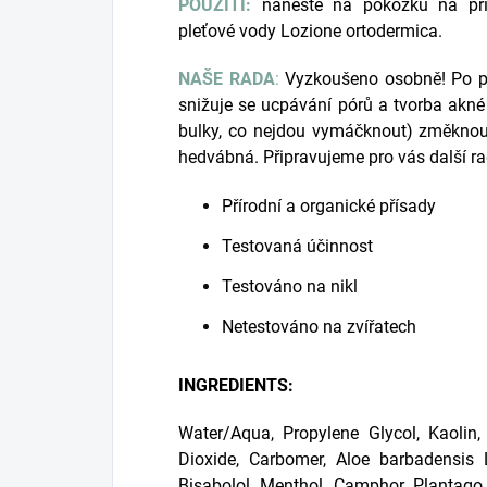
POUŽITÍ:
naneste na pokožku na přib
pleťové vody Lozione ortodermica.
NAŠE RADA
:
Vyzkoušeno osobně! Po pr
snižuje se ucpávání pórů a tvorba akné
bulky, co nejdou vymáčknout) změknou a
hedvábná. Připravujeme pro vás další rad
Přírodní a organické přísady
Testovaná účinnost
Testováno na nikl
Netestováno na zvířatech
INGREDIENTS:
Water/Aqua, Propylene Glycol, Kaolin,
Dioxide, Carbomer, Aloe barbadensis
Bisabolol, Menthol, Camphor, Plantago