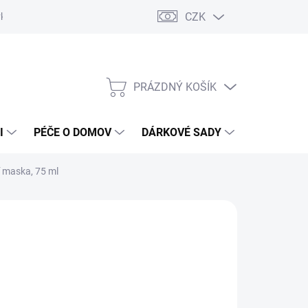
CZK
vka
Vrácení objednávky a reklamace
Reklamační řád
Obchod
PRÁZDNÝ KOŠÍK
NÁKUPNÍ
KOŠÍK
I
PÉČE O DOMOV
DÁRKOVÉ SADY
ÚSTNÍ HY
í maska, 75 ml