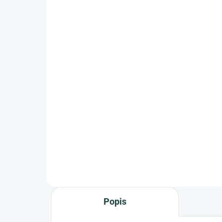
BeC Natura, Lozione
BeC
ortodermica - Čistící
San
pleťová odličovací voda,
Hyg
150 ml
pr
689 Kč
58
Měrná
Měr
459,33 Kč / 100 ml
392
cena:
cena
Do košíku
Kosmeceutická čistící pleťová
Kos
voda vhodná i pro podrážděnou a
čist
zarudlou pokožku!
Popis