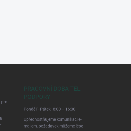
PRACOVNÍ DOBA TEL.
PODPORY
d pro
Pondělí - Pátek
8:00 – 16:00
ng
Upřednostňujeme komunikaci e-
.
mailem, požadavek můžeme lépe