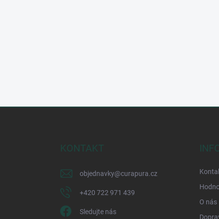
Z
á
p
a
KONTAKT
INF
t
í
Kontak
objednavky
@
curapura.cz
Hodno
+420 722 971 439
O nás
Sledujte nás
Doprav