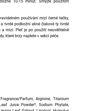
ližně 10-15 minut. Smyjte použitím
avidelném používání mizí černé tečky,
 a tvrdé podkožní akné (takové ty tvrdé
 mizí. Pleť je po použití neuvěřitelně
y, které brzy najdete v sekci péče.
 Fragrance/Parfum, Arginine, Titanium
 Leaf Juice Powder*, Sodium Phytate,
 major Leaf Extract, Linalool, Humulus