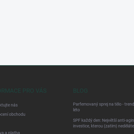
ORMACE PRO VÁS
BLOG
Parfemovaný sprej na tělo - tren
tujte nás
léto
cení obchodu
SPF každý den: Největší anti-agi
investice, kterou (zatím) neděláte
a a platba