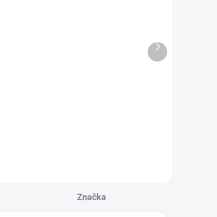
BeC Natura, Perla Blu -
Ultra vitamínový anti-age
booster, 15 ml
1 999 Kč
Další
produkt
Měrná
133,27 Kč / 1 ml
cena:
Do košíku
ou a
Zvyšuje a urychluje účinky anti-
age péče a zároveň dodává pleti
vitamíny.
Značka