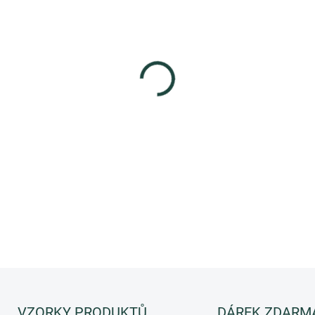
−
+
Skvělá účinná dermatologicky
DETAILNÍ INFORMACE
ZEPTAT SE
HLÍDAT
VZORKY PRODUKTŮ
DÁREK ZDARM