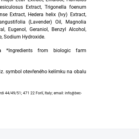
esiculosus Extract, Trigonella foenum
e Extract, Hedera helix (Ivy) Extract,
angustifolia (Lavender) Oil, Magnolia
ral, Eugenol, Geraniol, Benzyl Alcohol,
te, Sodium Hydroxide.
ica *Ingredients from biologic farm
viz. symbol otevřeného kelímku na obalu
rdi 44/49/51; 471 22 Forlí, Italy; email: info@bec-