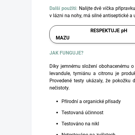
Další použití:
Nalijte dvě víčka přípravk
v lázni na nohy, má silné antiseptické a 
RESPEKTUJE pH
MAZU
JAK FUNGUJE?
Díky jemnému složení obohacenému o an
levandule, tymiánu a citronu je produ
Provedené testy ukázaly, že pokožku d
nečistoty.
Přírodní a organické přísady
Testovaná účinnost
Testováno na nikl
Netestováno na zvířatech