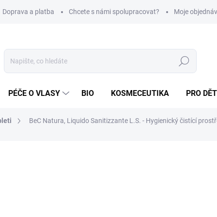
Doprava a platba
Chcete s námi spolupracovat?
Moje objedná
Hledat
PÉČE O VLASY
BIO
KOSMECEUTIKA
PRO DĚT
leti
BeC Natura, Liquido Sanitizzante L.S. - Hygienický čistící pros
588 Kč
/ ks
Měrná
392 Kč / 100 ml
cena:
SKLADEM
(>5 KS)
MOŽNOSTI DORUČENÍ