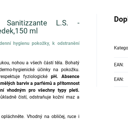
Dop
 Sanitizzante L.S. -
ředek,150 ml
odenní hygienu pokožky, k odstranění
Katego
rukou, nohou a všech částí těla. Bohatý
EAN
:
dermo-hygienické účinky na pokožku.
espektuje fyziologické
pH. Absence
EAN
:
umělých barviv a parfémů a přítomnost
iní vhodným pro všechny typy pleti.
ůkladně čistí, odstraňuje kožní maz a
 opláchněte. Vhodný na obličej, ruce i