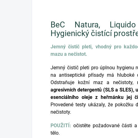
BeC Natura, Liquido
Hygienický čistící prost
Jemný čistič pleti, vhodný pro každ
mazu a nečistot.
Jemný čistič pleti pro úplnou hygienu 
na antiseptické přísady má hluboké 
Odstraňuje kožní maz a nečistoty, r
agresivních detergentů (SLS a SLES), 
esenciálního oleje z heřmánku jej č
Provedené testy ukázaly, že pokožku d
nečistoty.
POUŽITÍ:
očistěte požadované části a
tělo.