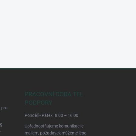
PRACOVNÍ DOBA TEL.
PODPORY
d pro
Pondělí - Pátek
8:00 – 16:00
ng
Upřednostňujeme komunikaci e-
.
mailem, požadavek můžeme lépe