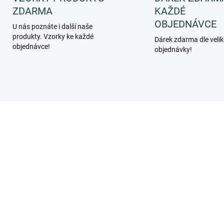
ZDARMA
KAŽDÉ
OBJEDNÁVCE
U nás poznáte i další naše
produkty. Vzorky ke každé
Dárek zdarma dle velik
objednávce!
objednávky!
PF056BEC
PF08
SKLADEM
SKL
(>5 KS)
(>