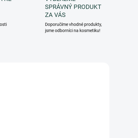
SPRÁVNÝ PRODUKT
ZA VÁS
osti
Doporučíme vhodné produkty,
jsme odborníci na kosmetiku!
4BEC
PF079BEC
ADEM
SKLADEM
5 KS)
(>5 KS)