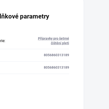
lňkové parametry
Přípravky pro šetrné
rie
:
čištění pleti
8056860313189
8056860313189