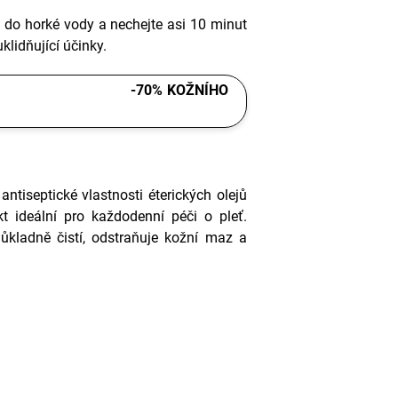
u do horké vody a nechejte asi 10 minut
uklidňující účinky.
 -70% KOŽNÍHO
tiseptické vlastnosti éterických olejů
kt ideální pro každodenní péči o pleť.
ůkladně čistí, odstraňuje kožní maz a