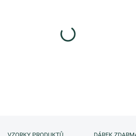
−
+
Kosmeceutická mycí voda pro
DETAILNÍ INFORMACE
ZEPTAT SE
HLÍDAT
VZORKY PRODUKTŮ
DÁREK ZDARM