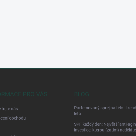
ORMACE PRO VÁS
BLOG
Parfemovaný sprej na tělo - tren
tujte nás
léto
cení obchodu
SPF každý den: Největší anti-agi
investice, kterou (zatím) neděláte