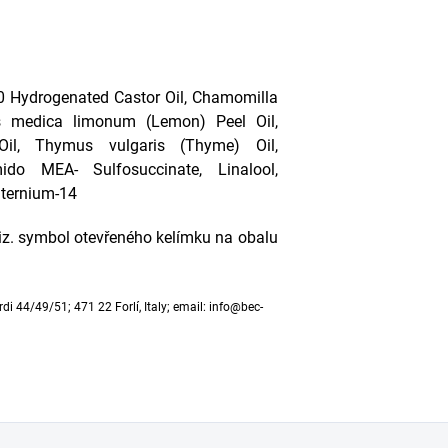
0 Hydrogenated Castor Oil, Chamomilla
trus medica limonum (Lemon) Peel Oil,
 Oil, Thymus vulgaris (Thyme) Oil,
ido MEA- Sulfosuccinate, Linalool,
aternium-14
viz. symbol otevřeného kelímku na obalu
rdi 44/49/51; 471 22 Forlí, Italy; email: info@bec-