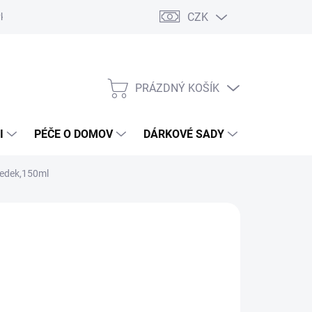
CZK
vka
Vrácení objednávky a reklamace
Reklamační řád
Obchod
PRÁZDNÝ KOŠÍK
NÁKUPNÍ
KOŠÍK
I
PÉČE O DOMOV
DÁRKOVÉ SADY
ÚSTNÍ HY
tředek,150ml