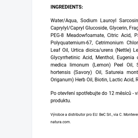
INGREDIENTS:
Water/Aqua, Sodium Lauroyl Sarcosin
Caprylyl/Capryl Glucoside, Glycerin, F
PEG-8 Meadowfoamate, Citric Acid, Pa
Polyquaternium-67, Cetrimonium Chlori
Leaf Oil, Urtica dioica/urens (Nettle) L
Glycyrrhetinic Acid, Menthol, Eugenia 
medica limonum (Lemon) Peel Oil, Sal
hortensis (Savory) Oil, Satureia mo
Origanum) Herb Oil, Biotin, Lactic Acid,
Po otevření spotřebujte do 12 měsíců - 
produktu.
Výrobce a distributor pro EU: BeC Srl., via C. Monteve
natura.com.