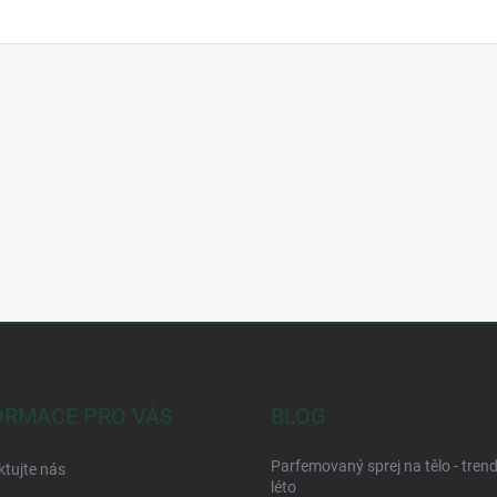
ORMACE PRO VÁS
BLOG
Parfemovaný sprej na tělo - tren
tujte nás
léto