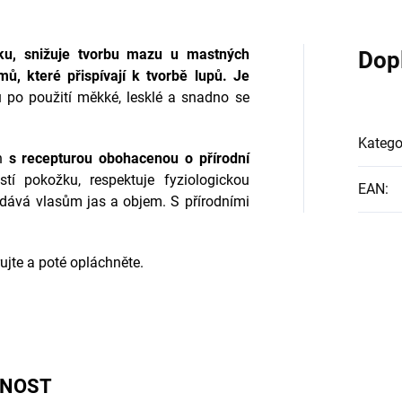
žku, snižuje tvorbu mazu u mastných
Dop
ů, které přispívají k tvorbě lupů. Je
 po použití měkké, lesklé a snadno se
Katego
on
s recepturou obohacenou o přírodní
stí pokožku, respektuje fyziologickou
EAN
:
dává vlasům jas a objem. S přírodními
ujte a poté opláchněte.
LŮ
ELNOST