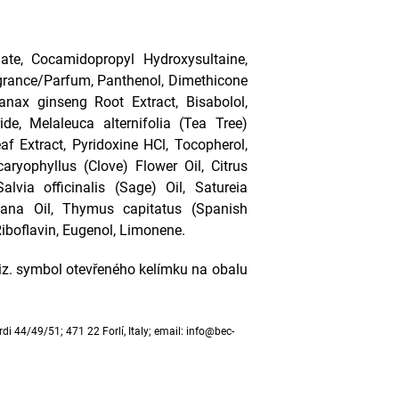
ate, Cocamidopropyl Hydroxysultaine,
ragrance/Parfum, Panthenol, Dimethicone
nax ginseng Root Extract, Bisabolol,
de, Melaleuca alternifolia (Tea Tree)
eaf Extract, Pyridoxine HCl, Tocopherol,
caryophyllus (Clove) Flower Oil, Citrus
via officinalis (Sage) Oil, Satureia
ntana Oil, Thymus capitatus (Spanish
 Riboflavin, Eugenol, Limonene.
viz. symbol otevřeného kelímku na obalu
rdi 44/49/51; 471 22 Forlí, Italy; email: info@bec-