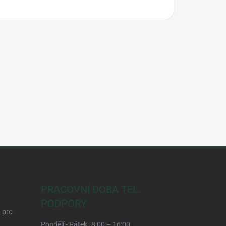
PRACOVNÍ DOBA TEL.
PODPORY
d pro
Pondělí - Pátek
8:00 – 16:00