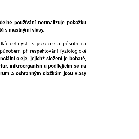
videlné používání normalizuje pokožku
tů s mastnými vlasy.
ředků šetrných k pokožce a působí na
ůsobem, při respektování fyziologické
ciální oleje, jejichž složení je bohaté,
fur, mikroorganismu podílejícím se na
érům a ochranným složkám jsou vlasy