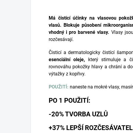
Má čistící účinky na vlasovou poko
vlasů. Blokuje působení mikroorganism
vhodný i pro barvené vlasy.
Vlasy jsou
rozčesávají.
Čisticí a dermatologicky čistící šamp
esenciální oleje,
který stimuluje a či
rovnováhu pokožky hlavy a chrání a do
výtažky z kopřivy.
POUŽITÍ:
naneste na mokré vlasy, masír
PO 1 POUŽITÍ:
-20% TVORBA UZ
+37% LEPŠÍ ROZČESÁVAT