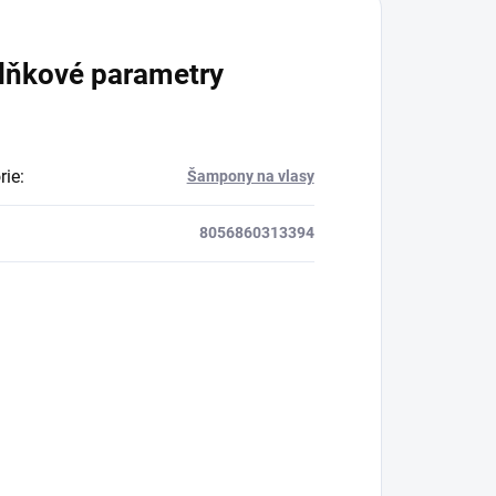
lňkové parametry
rie
:
Šampony na vlasy
8056860313394