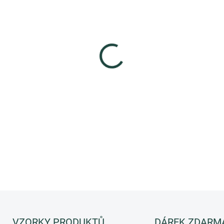
−
+
Kosmeceutický šampon a kond
DETAILNÍ INFORMACE
ZEPTAT SE
HLÍDAT
VZORKY PRODUKTŮ
DÁREK ZDARM