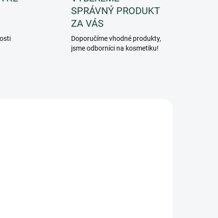
SPRÁVNÝ PRODUKT
ZA VÁS
osti
Doporučíme vhodné produkty,
jsme odborníci na kosmetiku!
6BEC
PF064BEC
ADEM
SKLADEM
5 KS)
(>5 KS)