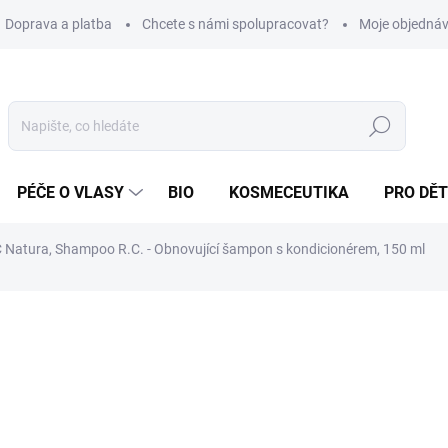
Doprava a platba
Chcete s námi spolupracovat?
Moje objedná
Hledat
PÉČE O VLASY
BIO
KOSMECEUTIKA
PRO DĚT
 Natura, Shampoo R.C. - Obnovující šampon s kondicionérem, 150 ml
669 Kč
/ ks
Měrná
446 Kč / 100 ml
cena:
SKLADEM
(4 KS)
MOŽNOSTI DORUČENÍ