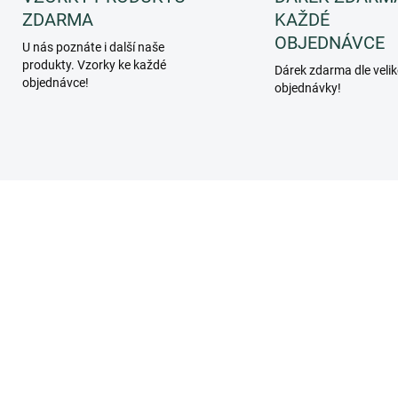
ZDARMA
KAŽDÉ
OBJEDNÁVCE
U nás poznáte i další naše
produkty. Vzorky ke každé
Dárek zdarma dle velik
objednávce!
objednávky!
PF082BEC
PF09
SKLADEM
SKL
(>5 KS)
(>