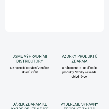
EKOLOGICKÁ VARIANTA ČISTÍCÍHO GELU NA PLEŤ
DETAILNÍ INFORMACE
ZEPTAT SE
HLÍDAT
JSME VÝHRADNÍMI
VZORKY PRODUKTŮ
DISTRIBUTORY
ZDARMA
Nejrychlejší doručení z našich
U nás poznáte i další naše
skladů v ČR!
produkty. Vzorky ke každé
objednávce!
DÁREK ZDARMA KE
VYBEREME SPRÁVNÝ