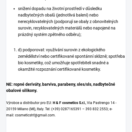
snížení dopadu na životní prostředí v důsledku
nadbytečných obalů (jednotlivá balení) nebo
nerecyklovatelných (podporují se obaly z obnovitelných
surovin, recyklovatelných materiálů nebo napojené na
prázdný systém zpětného odběru);
d) podporovat: využívání surovin z ekologického
zemědělství nebo certifikované spontánní sklizně; spotřeba
bio kosmetiky, což umožňuje spotřebiteli snadné a
okamžité rozpoznání certifikované kosmetiky.
NE: ropné deriváty, barviva, parabeny, sles/sls, nadbytečné
obalové silikony.
Výrobce a distributor pro EU:
H & F cosmetics S.r.l.
, Via Pastrengo 14 -
20159 Milano (MI), Italy. Tel: (+39) 0287165391 – 393 832 2553; e-
mail:
cosmeticshf@gmail.com.