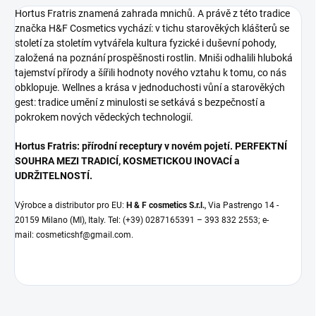
Hortus Fratris znamená zahrada mnichů. A právě z této tradice
značka H&F Cosmetics vychází: v tichu starověkých klášterů se
století za stoletím vytvářela kultura fyzické i duševní pohody,
založená na poznání prospěšnosti rostlin. Mniši odhalili hluboká
tajemství přírody a šířili hodnoty nového vztahu k tomu, co nás
obklopuje. Wellnes a krása v jednoduchosti vůní a starověkých
gest: tradice umění z minulosti se setkává s bezpečností a
pokrokem nových vědeckých technologií.
Hortus Fratris: přírodní receptury v novém pojetí. PERFEKTNÍ
SOUHRA MEZI TRADICÍ, KOSMETICKOU INOVACÍ a
UDRŽITELNOSTÍ.
Výrobce a distributor pro EU:
H & F cosmetics S.r.l.
, Via Pastrengo 14 -
20159 Milano (MI), Italy. Tel: (+39) 0287165391 – 393 832 2553; e-
mail:
cosmeticshf@gmail.com.