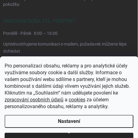
pokožku
PRACOVNÍ DOBA TEL. PODPORY
Pondělí - Pátek
8:00 – 16:00
Upřednostňujeme komunikaci e-mailem, požadavek můžeme lépe
dohledat.
Pro personalizaci obsahu, reklamy a pro analytické účely
využíváme soubory cookie a další služby. Informace o
vašem používání webu sdílíme s partnery, kteří je mohou
kombinovat s dalšími údaji vlivem využívání jejich služeb.
Kliknutím na „Souhlasím“ nám udělujete povolení ke
zpracování osobních údajů
a
cookies
za účelem
personalizovaného obsahu, reklamy a analytiky.
Copyright 2026
CuraPura.cz
. Všechna práva vyhrazena.
Upravit nastavení
cookies
Nastavení