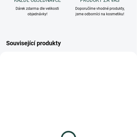
KAŽDÉ OBJEDNÁVCE
PRODUKT ZA VÁS
Dárek zdarma dle velikosti
Doporučíme vhodné produkty,
objednávky!
jsme odborníci na kosmetiku!
Související produkty
AKCE
B004
B003
SKLADEM
SKLADEM
(>5 KS)
(>5 KS)
H&F BIO Hydratační
H&F BIO Krém na oční
sérum s fenyklem, 15 ml
okolí se zelenou kávou,
30 ml
459 Kč