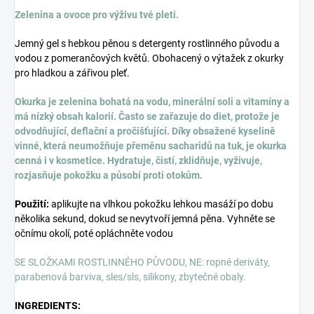
Zelenina a ovoce pro výživu tvé pleti.
Jemný gel s hebkou pěnou s detergenty rostlinného původu a
vodou z pomerančových květů. Obohacený o výtažek z okurky
pro hladkou a zářivou pleť.
Okurka je zelenina bohatá na vodu, minerální soli a vitamíny a
má nízký obsah kalorií. Často se zařazuje do diet, protože je
odvodňující, deflační a pročišťující. Díky obsažené kyselině
vinné, která neumožňuje přeměnu sacharidů na tuk, je okurka
cenná i v kosmetice. Hydratuje, čistí, zklidňuje, vyživuje,
rozjasňuje pokožku a působí proti otokům.
Použití:
aplikujte na vlhkou pokožku lehkou masáží po dobu
několika sekund, dokud se nevytvoří jemná pěna. Vyhněte se
očnímu okolí, poté opláchněte vodou
SE SLOŽKAMI ROSTLINNÉHO PŮVODU, NE: ropné deriváty,
parabenová barviva, sles/sls, silikony, zbytečné obaly.
INGREDIENTS: