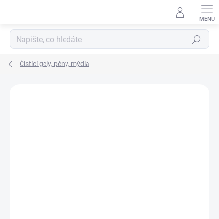
Přejít
na
obsah
Hledat
Čistící gely, pěny, mýdla
ZNAČKA:
H & F COSMETICS
AKCE