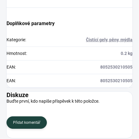
Doplňkové parametry
Kategorie
:
Čistící gely, pěny, mýdla
Hmotnost
:
0.2 kg
EAN
:
8052530210505
EAN
:
8052530210505
Diskuze
Buďte první, kdo napíše příspěvek k této položce.
Přidat komentář