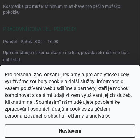
Kosmetika pro muže: Minimum must-have pro péči o mužskou
pokožku
PRACOVNÍ DOBA TEL. PODPORY
Pondělí - Pátek
8:00 – 16:00
Upřednostňujeme komunikaci e-mailem, požadavek můžeme lépe
dohledat.
Pro personalizaci obsahu, reklamy a pro analytické účely
využíváme soubory cookie a další služby. Informace o
vašem používání webu sdílíme s partnery, kteří je mohou
kombinovat s dalšími údaji vlivem využívání jejich služeb.
Kliknutím na „Souhlasím“ nám udělujete povolení ke
zpracování osobních údajů
a
cookies
za účelem
personalizovaného obsahu, reklamy a analytiky.
Copyright 2026
CuraPura.cz
. Všechna práva vyhrazena.
Upravit nastavení
cookies
Nastavení