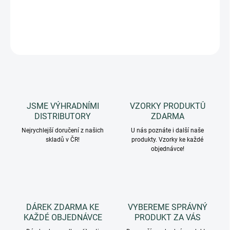
PuraBi® – BIO
vyvažující krém na problematickou pleť.
DETAILNÍ INFORMACE
ZEPTAT SE
HLÍDAT
JSME VÝHRADNÍMI
VZORKY PRODUKTŮ
DISTRIBUTORY
ZDARMA
Nejrychlejší doručení z našich
U nás poznáte i další naše
skladů v ČR!
produkty. Vzorky ke každé
objednávce!
DÁREK ZDARMA KE
VYBEREME SPRÁVNÝ
KAŽDÉ OBJEDNÁVCE
PRODUKT ZA VÁS