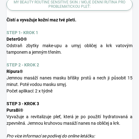
MY BEAUTY ROUTINE SENSITIVE SKIN / MOJE DENNÍ RUTINA PRO
PROBLEMATICKOU PLEŤ:
Čistí a vyvažuje kožní maz tvé pleti.
STEP 1- KROK 1
DeterGO®
Odstraň zbytky make-upu a umyj obličej a krk vatovým
tamponem a jemným třením.
STEP 2 - KROK 2
Ripura®
Jemnou masáží nanes masku bříšky prstů a nech ji působit 15
minut. Poté vodou masku smyj.
Počet aplikací: 2 x týdně
STEP 3 - KROK 3
PuraBi®
Vyvažuje a revitalizuje pleť, která je po použití hydratovaná a
zpevněná. Jemnou kruhovou masáží nanes na obličej a krk.
Pro více informací se podívej do online letáčku: