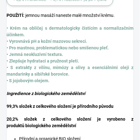
POUŽITÍ:
jemnou masáží naneste malé množství krému.
• Krém na obličej s dermatologicky čistícím a normalizačním
účinkem.
• Vyrovnává pH a kožní mazovou sekreci.
• Pro mastnou, problematickou nebo smíšenou pleť.
• Jemná neokluzivní textura.
• Zlepšuje hydrataci a pružnost pleti.
• S extrakty z vilínu, mimózy a olivy a esenciálními oleji z
mandarinky a sibiřské borovice.
• S jojobovým olejem.
Ingredience z biologického zemědělství
99,3% složek z celkového složení je přírodního původu
20,2% složek z celkového složení je vyrobeno z
produktů biologického zemědělství
Přírodní a organické BIO složení