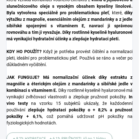
slunečnicového oleje s vysokým obsahem kyseliny linolové.
Byla vytvořena speciálně pro problematickou pleť
, které,
díky
výtažku z magnolie, esenciálním olejům z mandarinky a z jedle
sibiřské spojenými s vitamínem E, navrací ji správnou
rovnováhu a tím ji vyvažuje. Díky rostlinné kyselině hyaluronové
má vynikající hydratační účinky a zlepšuje hydrataci pleti.
KDY HO POUŽÍT?
Když je potřeba provést čištění a normalizaci
pleti, ideální pro problematickou pleť. Používá se ráno a večer po
důkladném vyčištění.
JAK FUNGUJE?
Má normalizační účinek díky extraktu z
magnólie a éterickým olejům z mandarinky a sibiřské jedle v
kombinaci s vitamínem E.
Díky rostlinné kyselině hyaluronové má
vynikající zvlhčovací vlastnosti a zlepšuje pružnost pokožky.
In
vivo testy
na vzorku 15 subjektů ukázaly, že každodenní
používání
zlepšuje hydrataci pokožky o + 8,2% a pružnost
pokožky + 6,1%
, což pomáhá udržovat pH pokožky na
fyziologických hodnotách.
+ 8,2% HYDRATACE + 6,1% PRUŽNOSTI již po 1 týdnu