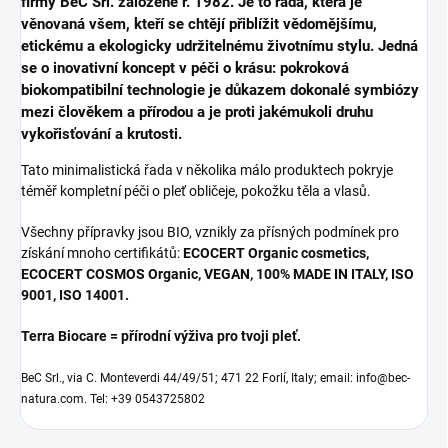
firmy BeC Srl. založené r. 1982. Je to řada, která je
věnovaná všem, kteří se chtějí přiblížit vědomějšímu,
etickému a ekologicky udržitelnému životnímu stylu.
Jedná
se o inovativní koncept v péči o krásu: pokroková
biokompatibilní technologie je důkazem dokonalé symbiózy
mezi člověkem a přírodou a je proti jakémukoli druhu
vykořisťování a krutosti.
Tato minimalistická řada v několika málo produktech pokryje
téměř kompletní péči o pleť obličeje, pokožku těla a vlasů.
Všechny přípravky jsou BIO, vznikly za přísných podmínek pro
získání mnoho certifikátů:
ECOCERT Organic cosmetics,
ECOCERT COSMOS Organic, VEGAN, 100% MADE IN ITALY, ISO
9001, ISO 14001.
Terra Biocare = přírodní výživa pro tvoji pleť.
BeC Srl., via C. Monteverdi 44/49/51; 471 22 Forlí, Italy; email: info@bec-
natura.com. Tel:
+39 0543725802