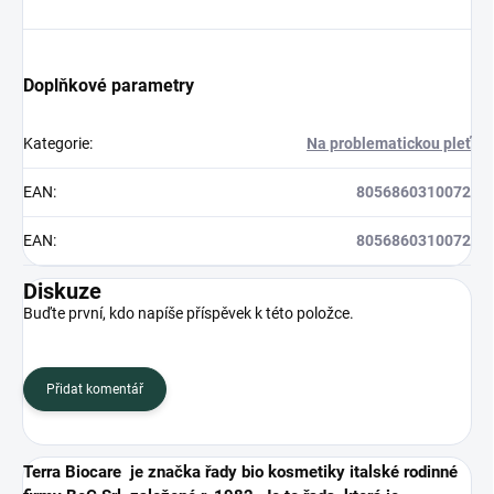
Doplňkové parametry
Kategorie
:
Na problematickou pleť
EAN
:
8056860310072
EAN
:
8056860310072
Diskuze
Buďte první, kdo napíše příspěvek k této položce.
Přidat komentář
Terra Biocare je značka řady bio kosmetiky italské rodinné