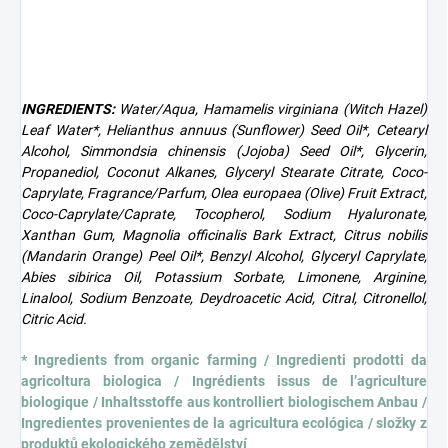
INGREDIENTS:
Water/Aqua, Hamamelis virginiana (Witch Hazel)
Leaf Water*, Helianthus annuus (Sunflower) Seed Oil*, Cetearyl
Alcohol, Simmondsia chinensis (Jojoba) Seed Oil*, Glycerin,
Propanediol, Coconut Alkanes, Glyceryl Stearate Citrate, Coco-
Caprylate, Fragrance/Parfum, Olea europaea (Olive) Fruit Extract,
Coco-Caprylate/Caprate, Tocopherol, Sodium Hyaluronate,
Xanthan Gum, Magnolia officinalis Bark Extract, Citrus nobilis
(Mandarin Orange) Peel Oil*, Benzyl Alcohol, Glyceryl Caprylate,
Abies sibirica Oil, Potassium Sorbate, Limonene, Arginine,
Linalool, Sodium Benzoate, Deydroacetic Acid, Citral, Citronellol,
Citric Acid.
* Ingredients from organic farming / Ingredienti prodotti da
agricoltura biologica / Ingrédients issus de l’agriculture
biologique / Inhaltsstoffe aus kontrolliert biologischem Anbau /
Ingredientes provenientes de la agricultura ecológica / složky z
produktů ekologického zemědělství