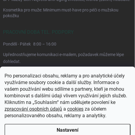
Kosmetika pro muže: Minimum must-have pro péči o mužskou
pokožku
PRACOVNÍ DOBA TEL. PODPORY
Pondělí - Pátek
8:00 – 16:00
Upřednostňujeme komunikaci e-mailem, požadavek můžeme lépe
dohledat.
Pro personalizaci obsahu, reklamy a pro analytické účely
využíváme soubory cookie a další služby. Informace o
vašem používání webu sdílíme s partnery, kteří je mohou
kombinovat s dalšími údaji vlivem využívání jejich služeb.
Kliknutím na „Souhlasím“ nám udělujete povolení ke
zpracování osobních údajů
a
cookies
za účelem
personalizovaného obsahu, reklamy a analytiky.
Copyright 2026
CuraPura.cz
. Všechna práva vyhrazena.
Upravit nastavení
cookies
Nastavení