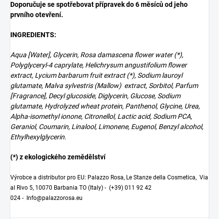
Doporučuje se spotřebovat přípravek do 6 měsíců od jeho
prvního otevření.
INGREDIENTS:
Aqua [Water], Glycerin, Rosa damascena flower water (*),
Polyglyceryl-4 caprylate, Helichrysum angustifolium flower
extract, Lycium barbarum fruit extract (*), Sodium lauroyl
glutamate, Malva sylvestris (Mallow) extract, Sorbitol, Parfum
[Fragrance], Decyl glucoside, Diglycerin, Glucose, Sodium
glutamate, Hydrolyzed wheat protein, Panthenol, Glycine, Urea,
Alpha-isomethyl ionone, Citronellol, Lactic acid, Sodium PCA,
Geraniol, Coumarin, Linalool, Limonene, Eugenol, Benzyl alcohol,
Ethylhexylglycerin.
(*) z ekologického zemědělství
Výrobce a distributor pro EU: Palazzo Rosa, Le Stanze della Cosmetica, Via
al Rivo 5, 10070 Barbania TO (Italy) -
(+39) 011 92 42
024
-
Info@palazzorosa.eu