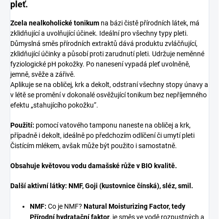
pleť.
Zcela nealkoholické tonikum
na bázi čistě přírodních látek, má
zklidňující a uvolňující účinek. Ideální pro všechny typy pleti.
Důmyslná směs přírodních extraktů dává produktu zvláčňující,
zklidňující účinky a působí proti zarudnutí pleti. Udržuje neměnné
fyziologické pH pokožky. Po nanesení vypadá pleť uvolněně,
jemně, svěže a zářivě.
Aplikuje se na obličej, krk a dekolt, odstraní všechny stopy únavy a
v létě se promění v dokonalé osvěžující tonikum bez nepříjemného
efektu „stahujícího pokožku“.
Použití:
pomocí vatového tamponu naneste na obličej a krk,
případně i dekolt, ideálně po předchozím odlíčení či umytí pleti
Čistícím mlékem, avšak může být použito i samostatně.
Obsahuje květovou vodu damašské růže v BIO kvalitě.
Další aktivní látky: NMF, Goji (kustovnice čínská), sléz, smil.
NMF:
Co je NMF?
Natural Moisturizing Factor, tedy
Přírodní hydratační faktor
, je směs ve vodě rozpustných a