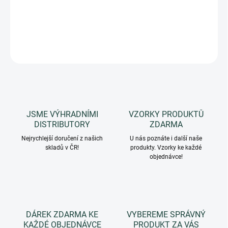
uvolňuje pleť a připravuje ji na další ošetření a péči.
DETAILNÍ INFORMACE
ZEPTAT SE
HLÍDAT
JSME VÝHRADNÍMI
VZORKY PRODUKTŮ
DISTRIBUTORY
ZDARMA
Nejrychlejší doručení z našich
U nás poznáte i další naše
skladů v ČR!
produkty. Vzorky ke každé
objednávce!
DÁREK ZDARMA KE
VYBEREME SPRÁVNÝ
KAŽDÉ OBJEDNÁVCE
PRODUKT ZA VÁS