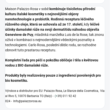
Maison Palazzo Rosa v sobě
kombinuje tisíciletou přírodní
kulturu italské kosmetiky s nejnovějšími objevy
nanotechnologie a probiotik. Rodinná receptura léčivého
růžového oleje, která se uchovala až ze 17. století,
kdy
léčivé
účinky damašské růže na svoji dermatitidu náhodou objevila
Genevieve de Puy
, mladinká manželka Luis de la Rose, tak znovu
ožívá v kombinaci s nejmodernějšími vědeckými poznatky a
technologiemi. Carlo Rosa, poslední dědic rodu, se rozhodne
obnovit tuto prastarou recepturu.
Kompletní řada pro péči o pokožku obličeje i těla s květovou
vodou z BIO damašské růže.
Produkty byly realizovány pouze z ingrediencí povolených pro
bio kosmetiku.
Výrobce a distributor pro EU: Palazzo Rosa, Le Stanze della Cosmetica, Via
al Rivo 5, 10070 Barbania TO (Italy) -
(+
39) 011 92 42
024 - Info@palazzorosa.eu