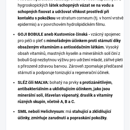
hygroskopických
látek schopných vázat se na vodu a
schopných fixovat a udržovat vlhkost prostředí při
kontaktu s pokožkou
ve stratum corneum (tj. v horní vrstvě
epidermis) a v povrchovém hydrolipidickém filmu.
GOJI BOBULE aneb Kustovnice čínská -
vzácný spojenec
pro péči o pleť s
mimořádným účinkem proti stárnutí díky
obsaženým vitamínům a antioxidačním látkám.
Vysoký
obsah vitamínů, mastných kyselin a minerálních solí činí z
bobulí Goji nezbytnou výživu pro udržení mladé, zářivé pleti
s přirozeně zdravou barvou. Zároveň zpomaluje předčasné
stárnutí a podporuje tonizující a regenerační účinek.
SLÉZ čili MALVA:
bohatý na prvky
s protizánětlivým,
antibakteriálním a uklidňujícím účinkem, jako jsou
minerální soli, šťavelan vápenatý, draslík a vitamíny
různých skupin, včetně A, B a C.
SMIL neboli Helichrysum
: má
stahující a zklidňující
účinky, zmírňuje zarudnutí a popraskání pokožky.