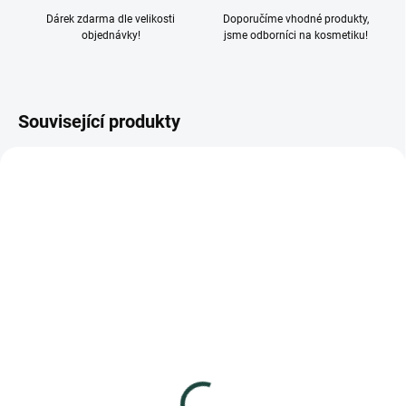
Dárek zdarma dle velikosti
Doporučíme vhodné produkty,
objednávky!
jsme odborníci na kosmetiku!
Související produkty
PR00014
PR00037
SKLADEM
SKLADEM
(>5 KS)
(>5 KS)
Palazzo Rosa Tonikum,
Palazzo Rosa
100 ml
Profesionální Gommage
- jemný peeling na
567 Kč
obličej, 500 ml
2 460 Kč