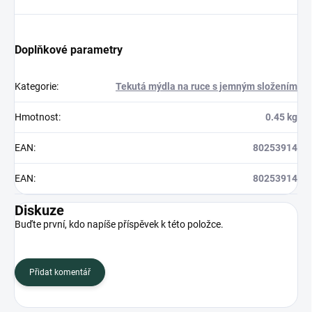
Doplňkové parametry
Kategorie
:
Tekutá mýdla na ruce s jemným složením
Hmotnost
:
0.45 kg
EAN
:
80253914
EAN
:
80253914
Diskuze
Buďte první, kdo napíše příspěvek k této položce.
Přidat komentář