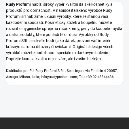
Rudy Profumi
nabízí široký výběr kvalitní italské kosmetiky a
produktů pro domácnost. V nabídce italského výrobce Rudy
Profumi srl nabízíme luxusní výrobky, které se stanou vaší
každodenní součástí. Kosmetický stolek a koupelnu můžete
rozšířit o hygienické spreje na ruce, krémy, pěny do koupele, mýdla
a další produkty, které pohladí tělo i duši. Výrobky od Rudy
Profumi SRL se skvěle hodí i jako dárek, provoní váš interiér
krásnými aroma difuzéry či svíčkami. Originální design všech
výrobků můžete podtrhnout speciálním dárkovým balením.
Dopřejte luxus a kvalitu nejen vám, ale i vašim blízkým.
Distributor pro EU: Rudy Profumi S.R.L. Sede legale via Einstein 4 20057,
Assago, Milano, Italia; info@rudyprofumi.com; Tel.: +39 02 48844436
Z
á