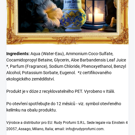
Ingredients:
Aqua (Water-Eau), Ammonium Coco-Sulfate,
Cocamidopropyl Betaine, Glycerin, Aloe Barbandensis Leaf Juice
*, Parfum (Fragrance), Sodium Chloride, Phenoxyethanol, Benzyl
Alcohol, Potassium Sorbate, Eugenol.
*z certifikovaného
ekologického zemědělství.
Produkt je v dóze z recyklovatelného PET. Vyrobeno v Itálii.
Po otevření spotřebujte do 12 měsíců - viz. symbol otevřeného
kelímku na obalu produktu.
Výrobce a distributor pro EU: Rudy Profumi S.R.L. Sede legale via Einstein 4
20057, Assago, Milano, Italia; email: info@rudyprofumi.com.