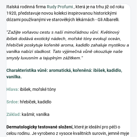
Italská rodinná firma
Rudy Profumi
, která je na trhu již od roku
1920, představuje novou kolekci inspirovanou historickými
dózami používanými ve starověkých lékárnách - Gli Albarelli.
"Zažijte voňavou cestu s naší mimořádnou vůní. Květinový
ibišek dodává exotický nádech, mořské tóny evokují oceán,
hřebíček poskytuje kořenité aroma, kadidlo zahaluje mystikou a
vanilka nabízí sladkost. Tato výjimečná vůně okouzluje naše
smysly luxusním a tajuplným zážitkem.“
Charakteristika vůně: aromatická, kořeněná: ibišek, kadidlo,
vanilka.
Hlava:
ibišek, mořské tóny
Srdce:
hřebíček, kadidlo
Základ:
kašmír, vanilka
Dermatologicky testované složení,
které je ideální pro péči o
celou rodinu. Je vyrobeno z vysoce kvalitních surovin, jemně myje