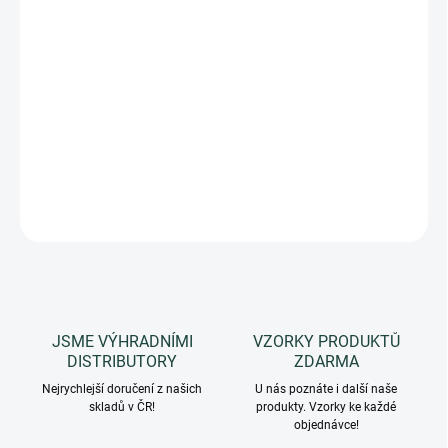
MOŽNOSTI
DORUČENÍ
−
+
Přidat do košíku
Aromatická, kořeněná: ibišek, kadidlo, vanilka.
DETAILNÍ INFORMACE
ZEPTAT SE
HLÍDAT
JSME VÝHRADNÍMI
VZORKY PRODUKTŮ
DISTRIBUTORY
ZDARMA
Nejrychlejší doručení z našich
U nás poznáte i další naše
skladů v ČR!
produkty. Vzorky ke každé
objednávce!