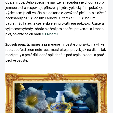
obličej i ruce. Jeho speciálně navržená receptura je vhodná i pro
jemnou pleť a respektuje přirozený hydrolypidický film pokožky.
Výsledkem je zářivá, čistá a dokonale vyvážená pleť. Toto složení
neobsahuje SLS (Sodium Lauroyl Sulfate) a SLES (Sodium
Laureth Sulfate), takže
je skvělé i pro citlivou pokožku.
Užijte si
výjimečné výhody tohoto složení pro dobře upravenou a krásnou
pleť, objevte celou řadu
Gli Albarelli.
Způsob použití:
naneste přiměřené množství přípravku na vlhké
ruce, dobře si promněte ruce, masírujte přípravek jak na dlani, tak
mezi prsty a poté důkladně opláchněte pod teplou vodou a poté
pečlivě osušte.