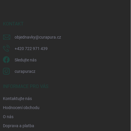
p
a
t
í
KONTAKT
objednavky
@
curapura.cz
+420 722 971 439
Sledujte nás
curapuracz
INFORMACE PRO VÁS
Kontaktujte nás
Hodnocení obchodu
O nás
Doprava a platba