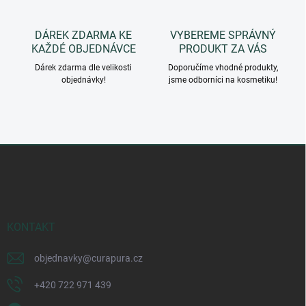
u
DÁREK ZDARMA KE
VYBEREME SPRÁVNÝ
KAŽDÉ OBJEDNÁVCE
PRODUKT ZA VÁS
Dárek zdarma dle velikosti
Doporučíme vhodné produkty,
objednávky!
jsme odborníci na kosmetiku!
Z
á
p
a
t
í
KONTAKT
objednavky
@
curapura.cz
+420 722 971 439