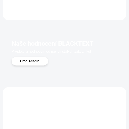
Naše hodnocení BLACKTEXT
Projděte si hodnocení od našich stálých zákazníků!
Prohlédnout
3750