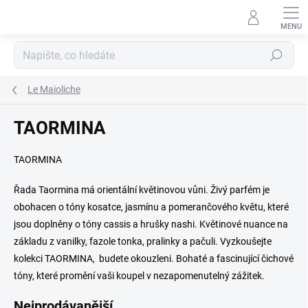
Přejít
na
obsah
Hledat
Le Maioliche
TAORMINA
TAORMINA
Řada Taormina má orientální květinovou vůni. Živý parfém je
obohacen o tóny kosatce, jasmínu a pomerančového květu, které
jsou doplněny o tóny cassis a hrušky nashi. Květinové nuance na
základu z vanilky, fazole tonka, pralinky a pačuli. Vyzkoušejte
kolekci TAORMINA, budete okouzleni. Bohaté a fascinující čichové
tóny, které promění vaši koupel v nezapomenutelný zážitek.
Nejprodávanější