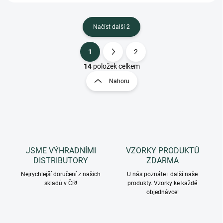
Načíst další 2
1
2
O
S
v
t
14
položek celkem
l
r
Nahoru
á
á
d
n
a
k
c
o
í
p
v
r
á
v
JSME VÝHRADNÍMI
VZORKY PRODUKTŮ
n
k
DISTRIBUTORY
ZDARMA
í
y
Nejrychlejší doručení z našich
U nás poznáte i další naše
v
skladů v ČR!
produkty. Vzorky ke každé
ý
objednávce!
p
i
s