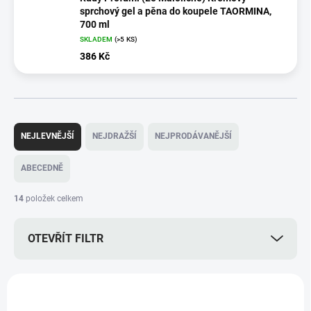
sprchový gel a pěna do koupele TAORMINA,
700 ml
SKLADEM
(>5 KS)
386 Kč
Ř
a
NEJLEVNĚJŠÍ
NEJDRAŽŠÍ
NEJPRODÁVANĚJŠÍ
z
e
ABECEDNĚ
n
í
14
položek celkem
p
r
OTEVŘÍT FILTR
o
d
u
V
k
ý
VZOREK PRODUKTU
t
VZ3205TAO
p