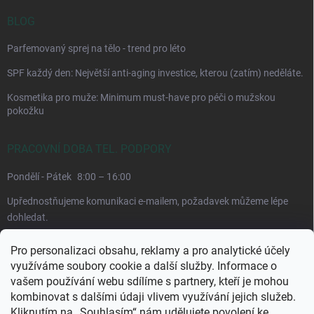
BLOG
Parfemovaný sprej na tělo - trend pro léto
SPF každý den: Největší anti-aging investice, kterou (zatím) neděláte.
Kosmetika pro muže: Minimum must-have pro péči o mužskou
pokožku
PRACOVNÍ DOBA TEL. PODPORY
Pondělí - Pátek
8:00 – 16:00
Upřednostňujeme komunikaci e-mailem, požadavek můžeme lépe
dohledat.
Pro personalizaci obsahu, reklamy a pro analytické účely
využíváme soubory cookie a další služby. Informace o
vašem používání webu sdílíme s partnery, kteří je mohou
kombinovat s dalšími údaji vlivem využívání jejich služeb.
Kliknutím na „Souhlasím“ nám udělujete povolení ke