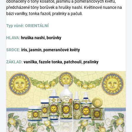
obohacený o tóny kosatce, jasmínu a pomerančových květů,
předcházené tóny borůvek a hrušky nashi. Květinové nuance na
bázi vanilky, tonka fazolí, pralinky a pačuli.
Typ vůně: ORIENTÁLNÍ
HLAVA:
hruška nashi, borůvky
SRDCE:
iris, jasmín, pomerančové květy
ZÁKLAD:
vanilka, fazole tonka, patchouli, pralinky