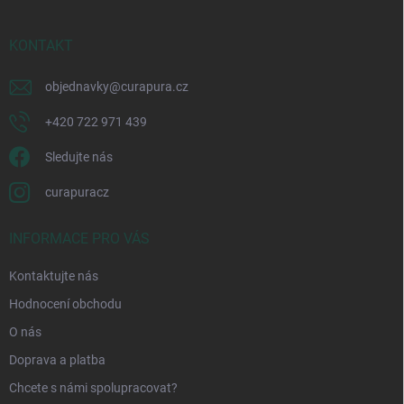
a
t
í
KONTAKT
objednavky
@
curapura.cz
+420 722 971 439
Sledujte nás
curapuracz
INFORMACE PRO VÁS
Kontaktujte nás
Hodnocení obchodu
O nás
Doprava a platba
Chcete s námi spolupracovat?