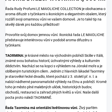
Řada Rudy Profumi LE MAIOLICHE COLLECTION je obohacena o
aroma difuzér s tyčinkami s ikonickým a elegantním obalem, který
rozšíří svoji omamnou vůni ve vašem domově. Je to také tip na
skvělý dárek pro každou příležitost!
Provoňte svůj domov jemnou vůní. Ikonická řada LE MAIOLICHE
představuje interiérovou vůni v podobě aroma difuzéru s
tyčinkami.
TAORMINA:
je krásné město na východním pobřeží Sicílie v Itálii,
známé svou bohatou historií, úchvatnými výhledy a kulturním
dědictvím. Nachází se na kopci s výhledem na Jónské moře a je
oblíbeným turistickým cílem. Jedním z hlavních lákadel Taorminy
je starověké řecké divadlo, které pochází z 3. století př. n. l. a
nabízí nádherné panoramatické výhledy na Etnu a pobřeží. Kromě
toho je město plné malebných uliček, historických budov,
obchodů, restaurací a zahrad plných květů a vůní. Naše další
pocta proto náleží TAORMINĚ.
Řada Taormina má orientální květinovou vůni.
Živý parfém