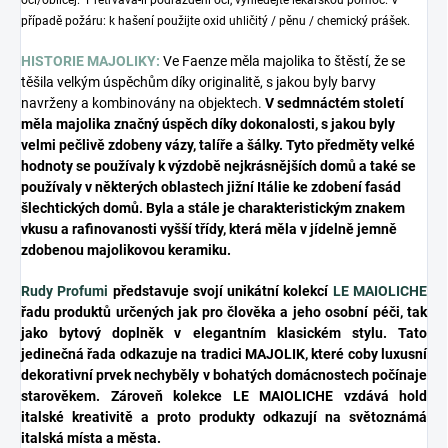
oči/obličej. Přetrvává-li podráždění očí, vyhledejte lékařskou pomoc. V
případě požáru: k hašení použijte oxid uhličitý / pěnu / chemický prášek.
HISTORIE MAJOLIKY:
Ve Faenze měla majolika to štěstí, že se
těšila velkým úspěchům díky originalitě, s jakou byly barvy
navrženy a kombinovány na objektech.
V sedmnáctém století
měla majolika značný úspěch díky dokonalosti, s jakou byly
velmi pečlivě zdobeny vázy, talíře a šálky. Tyto předměty velké
hodnoty se používaly k výzdobě nejkrásnějších domů a také se
používaly v některých oblastech jižní Itálie ke zdobení fasád
šlechtických domů. Byla a stále je charakteristickým znakem
vkusu a rafinovanosti vyšší třídy, která měla v jídelně jemně
zdobenou majolikovou keramiku.
Rudy Profumi
představuje svojí unikátní kolekcí
LE MAIOLICHE
řadu produktů určených jak pro člověka a jeho osobní péči, tak
jako bytový doplněk v elegantním klasickém stylu. Tato
jedinečná řada odkazuje na tradici MAJOLIK, které coby luxusní
dekorativní prvek nechyběly v bohatých domácnostech počínaje
starověkem. Zároveň kolekce LE MAIOLICHE vzdává hold
italské kreativitě a proto produkty odkazují na světoznámá
italská místa a města.