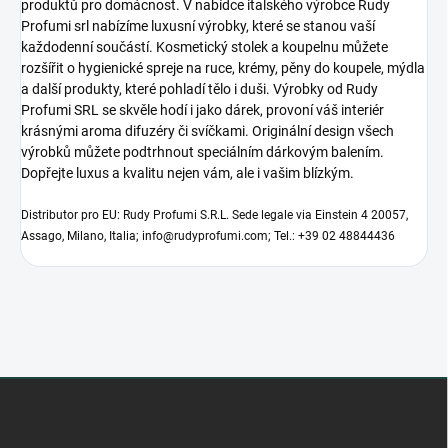
produktů pro domácnost. V nabídce italského výrobce Rudy
Profumi srl nabízíme luxusní výrobky, které se stanou vaší
každodenní součástí. Kosmetický stolek a koupelnu můžete
rozšířit o hygienické spreje na ruce, krémy, pěny do koupele, mýdla
a další produkty, které pohladí tělo i duši. Výrobky od Rudy
Profumi SRL se skvěle hodí i jako dárek, provoní váš interiér
krásnými aroma difuzéry či svíčkami. Originální design všech
výrobků můžete podtrhnout speciálním dárkovým balením.
Dopřejte luxus a kvalitu nejen vám, ale i vašim blízkým.
Distributor pro EU: Rudy Profumi S.R.L. Sede legale via Einstein 4 20057,
Assago, Milano, Italia; info@rudyprofumi.com; Tel.: +39 02 48844436
Z
á
p