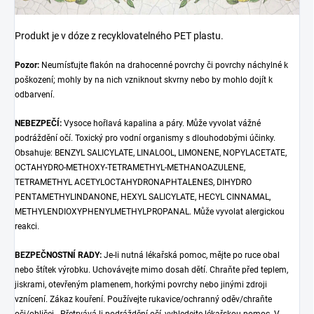
Produkt je v dóze z recyklovatelného PET plastu.
Pozor:
Neumísťujte flakón na drahocenné povrchy či povrchy náchylné k
poškození; mohly by na nich vzniknout skvrny nebo by mohlo dojít k
odbarvení.
NEBEZPEČÍ:
Vysoce hořlavá kapalina a páry. Může vyvolat vážné
podráždění očí. Toxický pro vodní organismy s dlouhodobými účinky.
Obsahuje: BENZYL SALICYLATE, LINALOOL, LIMONENE, NOPYLACETATE,
OCTAHYDRO-METHOXY-TETRAMETHYL-METHANOAZULENE,
TETRAMETHYL ACETYLOCTAHYDRONAPHTALENES, DIHYDRO
PENTAMETHYLINDANONE, HEXYL SALICYLATE, HECYL CINNAMAL,
METHYLENDIOXYPHENYLMETHYLPROPANAL. Může vyvolat alergickou
reakci.
BEZPEČNOSTNÍ RADY:
Je-li nutná lékařská pomoc, mějte po ruce obal
nebo štítek výrobku. Uchovávejte mimo dosah dětí. Chraňte před teplem,
jiskrami, otevřeným plamenem, horkými povrchy nebo jinými zdroji
vznícení. Zákaz kouření. Používejte rukavice/ochranný oděv/chraňte