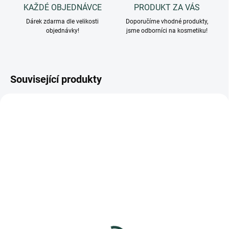
KAŽDÉ OBJEDNÁVCE
PRODUKT ZA VÁS
Dárek zdarma dle velikosti
Doporučíme vhodné produkty,
objednávky!
jsme odborníci na kosmetiku!
Související produkty
3479
3492
SKLADEM
VYPRODÁNO
(>5 KS)
Rudy Profumi (Le
Rudy Profumi (Le
Maioliche) Dárková sada
Maioliche) Náhradní
TAORMINA na TĚLO:
náplň do difuzéru
sprchový gel&pěna do