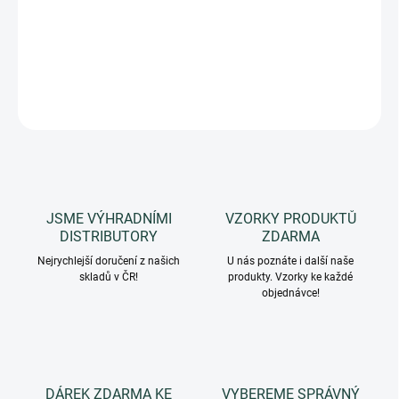
městečkem, které okouzlilo tolik umělců i nás.
Typ vůně: ORIENTÁLNÍ
DETAILNÍ INFORMACE
ZEPTAT SE
HLÍDAT
JSME VÝHRADNÍMI
VZORKY PRODUKTŮ
DISTRIBUTORY
ZDARMA
Nejrychlejší doručení z našich
U nás poznáte i další naše
skladů v ČR!
produkty. Vzorky ke každé
objednávce!
DÁREK ZDARMA KE
VYBEREME SPRÁVNÝ