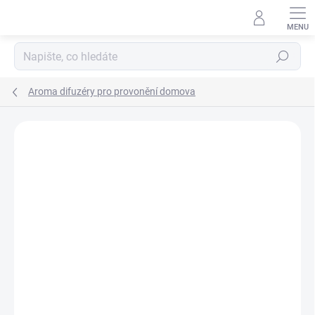
Přejít
na
obsah
Hledat
Aroma difuzéry pro provonění domova
ZNAČKA:
RUDY PROFUMI SRL