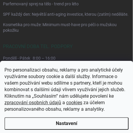
Parfemovaný sprej na tělo - trend pro léto
SPF každý den: Největší anti-aging investice, kterou (zatím) neděláte.
Kosmetika pro muže: Minimum must-have pro péči o mužskou
pokožku
PRACOVNÍ DOBA TEL. PODPORY
Pondělí - Pátek
8:00 – 16:00
Upřednostňujeme komunikaci e-mailem, požadavek můžeme lépe
Pro personalizaci obsahu, reklamy a pro analytické účely
dohledat.
využíváme soubory cookie a další služby. Informace o
vašem používání webu sdílíme s partnery, kteří je mohou
kombinovat s dalšími údaji vlivem využívání jejich služeb.
Kliknutím na „Souhlasím“ nám udělujete povolení ke
zpracování osobních údajů
a
cookies
za účelem
personalizovaného obsahu, reklamy a analytiky.
Nastavení