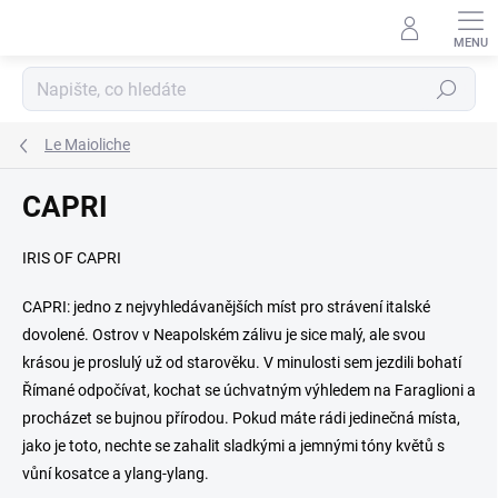
Přejít
na
obsah
Hledat
Le Maioliche
CAPRI
IRIS OF CAPRI
CAPRI: jedno z nejvyhledávanějších míst pro strávení italské
dovolené. Ostrov v Neapolském zálivu je sice malý, ale svou
krásou je proslulý už od starověku. V minulosti sem jezdili bohatí
Římané odpočívat, kochat se úchvatným výhledem na Faraglioni a
procházet se bujnou přírodou. Pokud máte rádi jedinečná místa,
jako je toto, nechte se zahalit sladkými a jemnými tóny květů s
vůní kosatce a ylang-ylang.