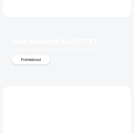
Naše hodnocení BLACKTEXT
Projděte si hodnocení od našich stálých zákazníků!
Prohlédnout
3254