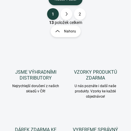
1
2
O
S
v
t
13
položek celkem
l
r
Nahoru
á
á
d
n
a
k
c
o
í
p
v
r
á
v
JSME VÝHRADNÍMI
VZORKY PRODUKTŮ
n
k
DISTRIBUTORY
ZDARMA
í
y
Nejrychlejší doručení z našich
U nás poznáte i další naše
v
skladů v ČR!
produkty. Vzorky ke každé
ý
objednávce!
p
i
s
u
DÁREK ZDARMA KE
VYBEREME SPRÁVNÝ