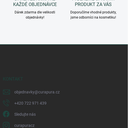
KAŽDÉ OBJEDNÁVCE
PRODUKT ZA VÁS
Dárek zdarma dle velikosti
Doporučíme vhodné produkty,
objednávky!
jsme odborníci na kosmetiku!
Z
á
p
a
t
í
KONTAKT
objednavky
@
curapura.cz
+420 722 971 439
Sledujte nás
curapuracz