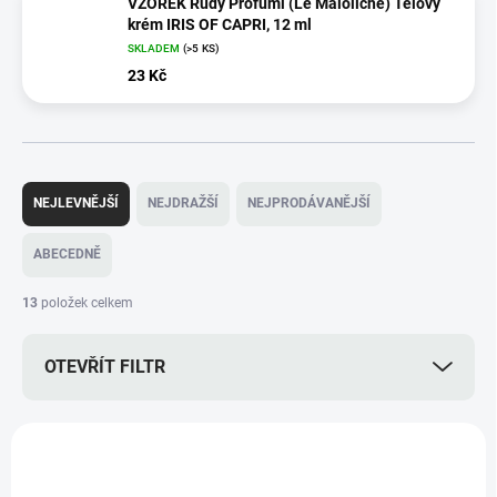
VZOREK Rudy Profumi (Le Maioliche) Tělový
krém IRIS OF CAPRI, 12 ml
SKLADEM
(>5 KS)
23 Kč
Ř
a
NEJLEVNĚJŠÍ
NEJDRAŽŠÍ
NEJPRODÁVANĚJŠÍ
z
e
ABECEDNĚ
n
í
13
položek celkem
p
r
OTEVŘÍT FILTR
o
d
u
V
k
ý
VZOREK PRODUKTU
t
VZ3469IC
p
ů