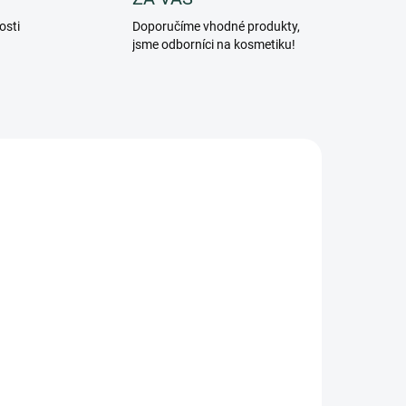
osti
Doporučíme vhodné produkty,
jsme odborníci na kosmetiku!
2BEC
PF103BEC
ARMA
ADEM
SKLADEM
5 KS)
(>5 KS)
BeC Natura, OroRosa-
Krém na oční okolí s