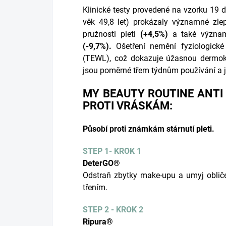
Klinické testy provedené na vzorku 19 
věk 49,8 let) prokázaly významné zle
pružnosti pleti
(+4,5%)
a také významn
(-9,7%).
Ošetření nemění fyziologické
(TEWL), což dokazuje úžasnou dermoko
jsou poměrné třem týdnům používání a j
MY BEAUTY ROUTINE ANTI 
PROTI VRÁSKÁM:
Působí proti známkám stárnutí pleti.
STEP 1- KROK 1
DeterGO®
Odstraň zbytky make-upu a umyj obli
třením.
STEP 2 - KROK 2
Ripura®