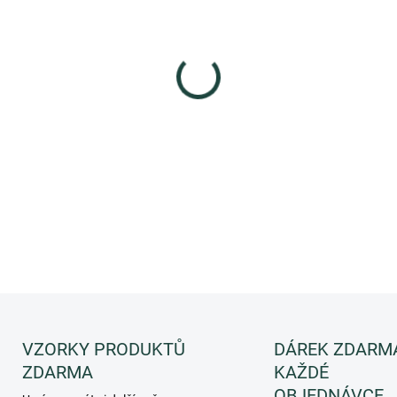
−
+
Liftamine® – BIO
Významně zlepšuje hydrataci
otoky a pytle pod očima.
DETAILNÍ INFORMACE
ZEPTAT SE
HLÍDAT
VZORKY PRODUKTŮ
DÁREK ZDARM
ZDARMA
KAŽDÉ
OBJEDNÁVCE