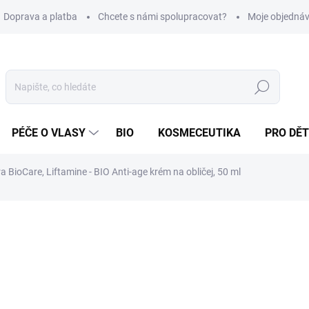
Doprava a platba
Chcete s námi spolupracovat?
Moje objedná
Hledat
PÉČE O VLASY
BIO
KOSMECEUTIKA
PRO DĚT
ra BioCare, Liftamine - BIO Anti-age krém na obličej, 50 ml
1 648 Kč
/ ks
Měrná
32,96 Kč / 1 ml
cena:
SKLADEM
(>5 KS)
MOŽNOSTI DORUČENÍ