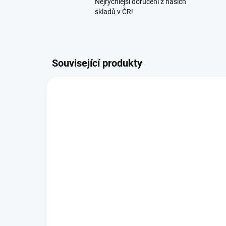
Nejrychlejší doručení z našich
skladů v ČR!
Související produkty
TB204
SKLADEM
(>5 KS)
Terra BioCare, DeterGo -
Ter
BIO Hydratační čistící
Zkl