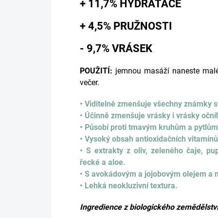
+ 11,7% HYDRATACE
+ 4,5% PRUŽNOSTI
- 9,7% VRÁSEK
POUŽITÍ:
jemnou masáží naneste malé 
večer.
• Viditelně zmenšuje všechny známky s
• Účinně zmenšuje vrásky i vrásky očníh
• Působí proti tmavým kruhům a pytlům
• Vysoký obsah antioxidačních vitamínů
• S extrakty z oliv, zeleného čaje, pu
řecké a aloe.
• S avokádovým a jojobovým olejem a 
• Lehká neokluzivní textura.
Ingredience z biologického zemědělství