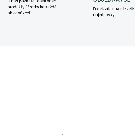
U nás poznáte i další naše
produkty. Vzorky ke každé
Dárek zdarma dle velik
objednávce!
objednávky!
TB210
PF01
ZD
SKLADEM
SKL
(2 KS)
(>
ra BioCare, Ripura -
BeC Natura, Golden
idňující, čistící,
cream- Intenzivní anti-