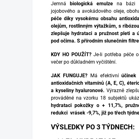
Jemná
biologická emulze
na bázi v
jojobového a avokádového oleje, oboh
péče díky vysokému obsahu antioxidač
olejům, rostlinným výtažkům, s ribózo
zlepšuje hydrataci a pružnost pleti a
pod očima. S přírodním slunečním filtr
KDY HO POUŽÍT?
Je-li potřeba péče o
večer po důkladném vyčištění.
JAK FUNGUJE?
Má efektivní
účinek 
antioxidačních vitamínů (A, E, C), éteri
a kyseliny hyaluronové.
Výrazně zlepšu
prováděné na vzorku 18 subjektů ukáz
hydrataci pokožky o + 11,7%, pružn
redukci vrásek -9,7%, již po třech týdn
VÝSLEDKY PO 3 TÝDNECH: