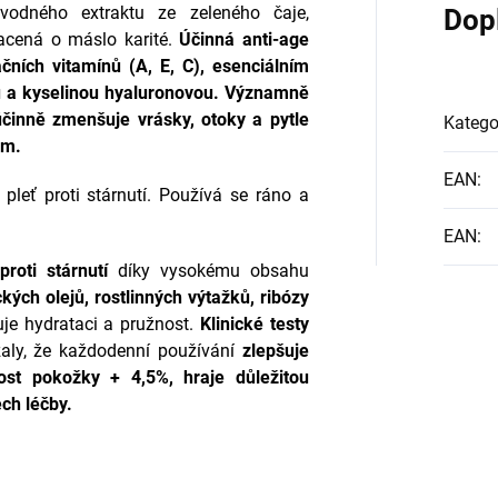
odného extraktu ze zeleného čaje,
Dop
acená o máslo karité.
Účinná anti-age
ních vitamínů (A, E, C), esenciálním
u a kyselinou hyaluronovou.
Významně
 účinně zmenšuje vrásky, otoky a pytle
Katego
em.
EAN
:
 pleť proti stárnutí. Používá se ráno a
EAN
:
proti stárnutí
díky vysokému obsahu
ckých olejů, rostlinných výtažků, ribózy
je hydrataci a pružnost.
Klinické testy
aly, že každodenní používání
zlepšuje
ost pokožky + 4,5%, hraje důležitou
ech léčby.