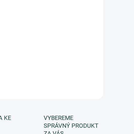
Přidat do košíku
 a pružnost pleti a účinně zmenšuje vrásky,
A KE
VYBEREME
SPRÁVNÝ PRODUKT
ZA VÁS