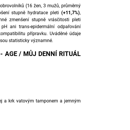
dobrovolníků (16 žen, 3 mužů, průměrný
pšení stupně hydratace pleti
(+11,7%)
,
é zmenšení stupně vrásčitosti pleti
 pH ani trans-epidermální odpařování
mpatibilitu přípravku. Uváděné údaje
sou statisticky významné.
- AGE / MŮJ DENNÍ RITUÁL
čej a krk vatovým tamponem a jemným