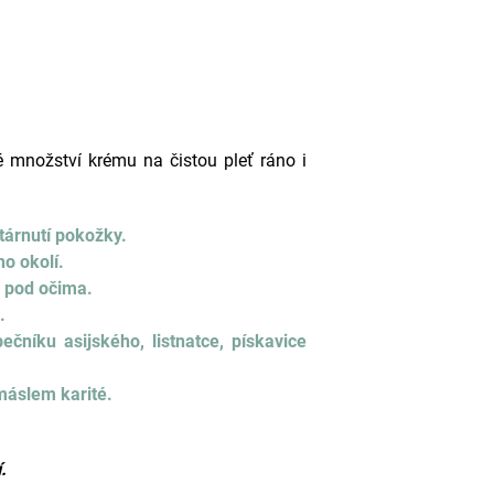
množství krému na čistou pleť ráno i
tárnutí pokožky.
o okolí.
 pod očima.
.
pečníku asijského, listnatce, pískavice
máslem karité.
.