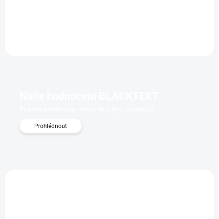
receptura s neutrální jemnou vůní kvalitního OLIVOVÉHO OLEJE,
praktický formát na cesty. Kolekce Le Maioliche by...
Naše hodnocení BLACKTEXT
Projděte si hodnocení od našich stálých zákazníků!
Prohlédnout
3082