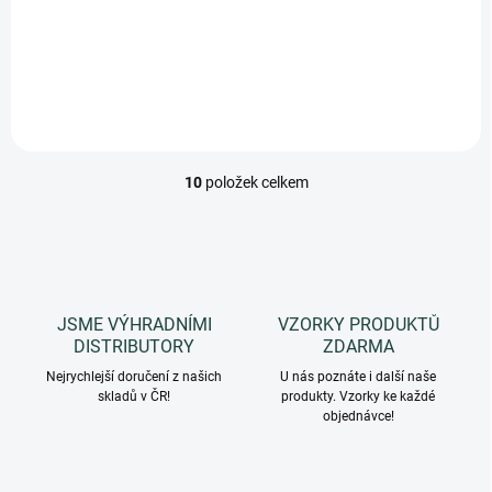
Hydratační krém na tělo s extra bohatou a voňavou recepturou.
Krásná jemná čistá vůně olivového oleje. Kolekce Le Maioliche by
Rudy Profumi.
10
položek celkem
O
v
l
á
d
a
c
JSME VÝHRADNÍMI
VZORKY PRODUKTŮ
í
DISTRIBUTORY
ZDARMA
p
r
Nejrychlejší doručení z našich
U nás poznáte i další naše
skladů v ČR!
v
produkty. Vzorky ke každé
objednávce!
k
y
v
ý