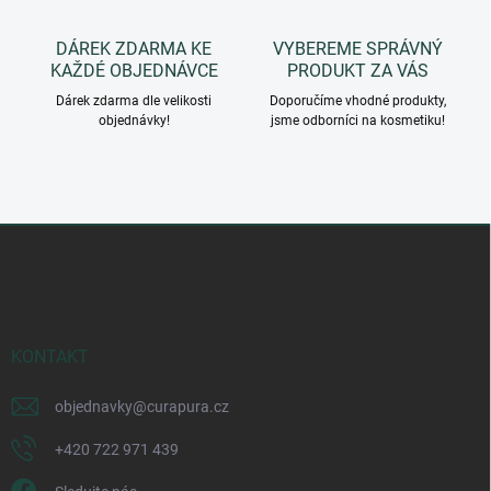
p
i
DÁREK ZDARMA KE
VYBEREME SPRÁVNÝ
s
KAŽDÉ OBJEDNÁVCE
PRODUKT ZA VÁS
u
Dárek zdarma dle velikosti
Doporučíme vhodné produkty,
objednávky!
jsme odborníci na kosmetiku!
Z
á
p
a
t
í
KONTAKT
objednavky
@
curapura.cz
+420 722 971 439