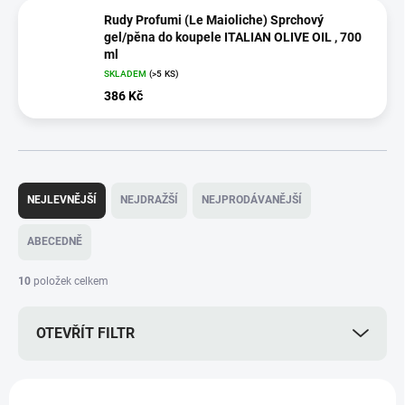
Rudy Profumi (Le Maioliche) Sprchový
gel/pěna do koupele ITALIAN OLIVE OIL , 700
ml
SKLADEM
(>5 KS)
386 Kč
Ř
a
NEJLEVNĚJŠÍ
NEJDRAŽŠÍ
NEJPRODÁVANĚJŠÍ
z
e
ABECEDNĚ
n
í
10
položek celkem
p
r
OTEVŘÍT FILTR
o
d
u
V
k