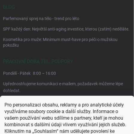
BLOG
Parfemovaný sprej na tělo - trend pro léto
SPF každý den: Největší anti-aging investice, kterou (zatím) neděláte.
Kosmetika pro muže: Minimum must-have pro péči o mužskou
pokožku
PRACOVNÍ DOBA TEL. PODPORY
Pondělí - Pátek
8:00 – 16:00
Upřednostňujeme komunikaci e-mailem, požadavek můžeme lépe
dohledat.
Pro personalizaci obsahu, reklamy a pro analytické účely
využíváme soubory cookie a další služby. Informace o
vašem používání webu sdílíme s partnery, kteří je mohou
kombinovat s dalšími údaji vlivem využívání jejich služeb.
Kliknutím na „Souhlasím“ nám udělujete povolení ke