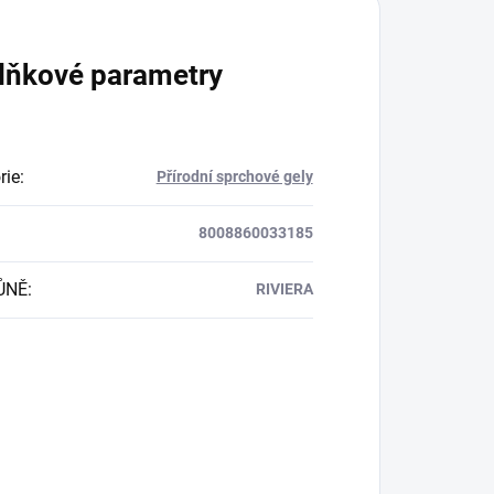
lňkové parametry
rie
:
Přírodní sprchové gely
8008860033185
ŮNĚ
:
RIVIERA