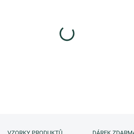
−
+
Krémový sprchový gel a pěna
Vůně naplněná květy, ovocem
Kolekce Le Maioliche by Ru
Typ vůně: ORIENTÁLNÍ
DETAILNÍ INFORMACE
ZEPTAT SE
HLÍDAT
VZORKY PRODUKTŮ
DÁREK ZDARM