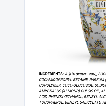
INGREDIENTS:
AQUA (water - eau), S
COCAMIDOPROPYL BETAINE, PARFUM 
COPOLYMER, COCO-GLUCOSIDE, SODIUM
AMYGDALUS (ALMOND) DULCIS OIL, ALO
ACID, PHENOXYETHANOL, BENZYL ALC
TOCOPHEROL, BENZYL SALICYLATE, H