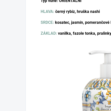
Typ vůně: ORIENTÁLNÍ
HLAVA:
černý rybíz, hruška nashi
SRDCE:
kosatec, jasmín, pomerančové 
ZÁKLAD:
vanilka,
fazole tonka, pralinky