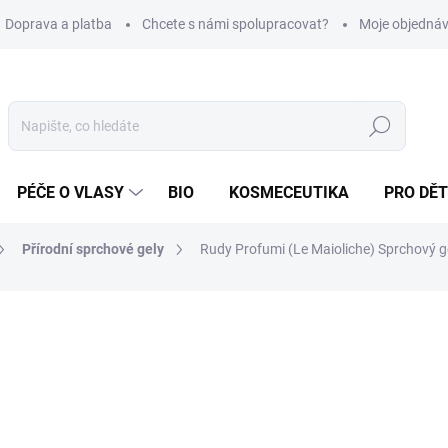
Doprava a platba
Chcete s námi spolupracovat?
Moje objedná
Hledat
PÉČE O VLASY
BIO
KOSMECEUTIKA
PRO DĚT
Přírodní sprchové gely
Rudy Profumi (Le Maioliche) Sprchový g
386 Kč
/ ks
Měrná
55,14 Kč / 100 ml
cena:
SKLADEM
(>5 KS)
MOŽNOSTI DORUČENÍ