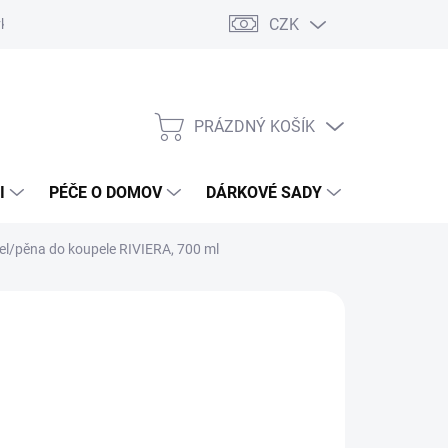
CZK
vka
Vrácení objednávky a reklamace
Reklamační řád
Obchod
PRÁZDNÝ KOŠÍK
NÁKUPNÍ
KOŠÍK
I
PÉČE O DOMOV
DÁRKOVÉ SADY
ÚSTNÍ HY
el/pěna do koupele RIVIERA, 700 ml