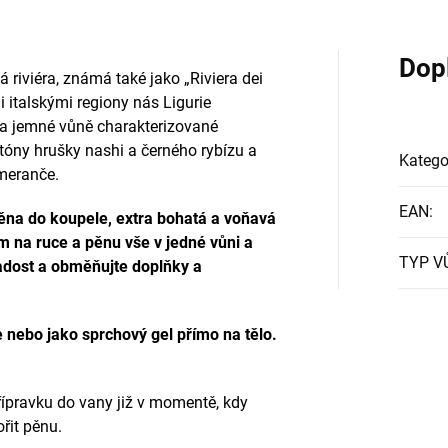
Dop
á riviéra, známá také jako „Riviera dei
mi italskými regiony nás Ligurie
é a jemné vůně charakterizované
tóny hrušky nashi a černého rybízu a
Katego
meranče.
EAN
:
ěna do koupele, extra bohatá a voňavá
m na ruce a pěnu vše v jedné vůni a
TYP V
adost a obměňujte doplňky a
 nebo jako sprchový gel přímo na tělo.
řípravku do vany již v momentě, kdy
řit pěnu.