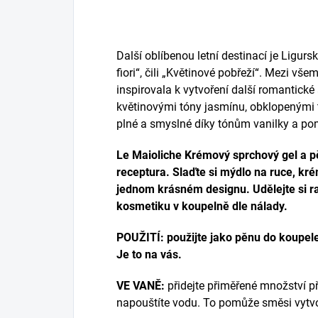
Další oblíbenou letní destinací je Ligursk
fiori“, čili „Květinové pobřeží“. Mezi vše
inspirovala k vytvoření další romantick
květinovými tóny jasmínu, obklopenými 
plné a smyslné díky tónům vanilky a po
Le Maioliche Krémový sprchový gel a p
receptura. Slaďte si mýdlo na ruce, kré
jednom krásném designu. Udělejte si r
kosmetiku v koupelně dle nálady.
POUŽITÍ: použijte jako pěnu do koupele
Je to na vás.
VE VANĚ:
přidejte přiměřené množství p
napouštíte vodu. To pomůže směsi vytvo