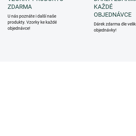
ZDARMA
KAŽDÉ
OBJEDNÁVCE
U nás poznáte i další naše
produkty. Vzorky ke každé
Dárek zdarma dle velik
objednávce!
objednávky!
3289
SKLADEM
SKL
(>5 KS)
(>