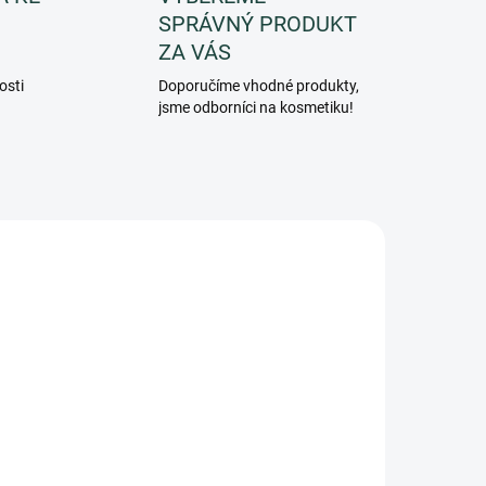
SPRÁVNÝ PRODUKT
ZA VÁS
osti
Doporučíme vhodné produkty,
jsme odborníci na kosmetiku!
3272
3305
ADEM
SKLADEM
5 KS)
(>5 KS)