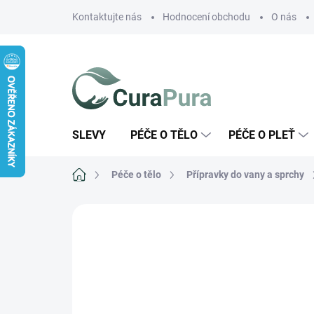
Přejít
Kontaktujte nás
Hodnocení obchodu
O nás
na
obsah
SLEVY
PÉČE O TĚLO
PÉČE O PLEŤ
Domů
Péče o tělo
Přípravky do vany a sprchy
ZNAČKA:
RUDY PROFUMI SRL