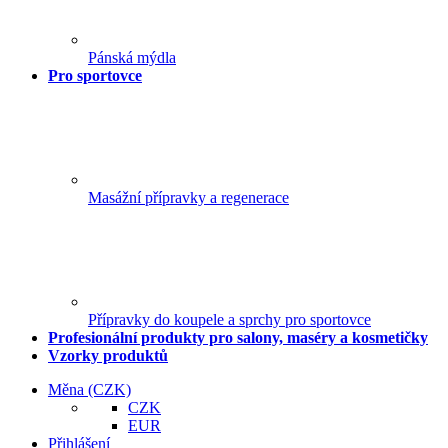
Pánská mýdla
Pro sportovce
Masážní přípravky a regenerace
Přípravky do koupele a sprchy pro sportovce
Profesionální produkty pro salony, maséry a kosmetičky
Vzorky produktů
Měna
(CZK)
CZK
EUR
Přihlášení