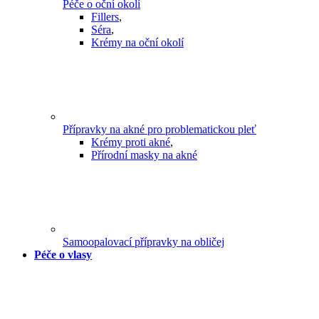
Péče o oční okolí
Fillers
,
Séra
,
Krémy na oční okolí
Přípravky na akné pro problematickou pleť
Krémy proti akné
,
Přírodní masky na akné
Samoopalovací přípravky na obličej
Péče o vlasy