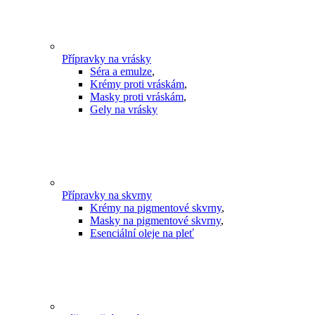
Přípravky na vrásky
Séra a emulze
,
Krémy proti vráskám
,
Masky proti vráskám
,
Gely na vrásky
Přípravky na skvrny
Krémy na pigmentové skvrny
,
Masky na pigmentové skvrny
,
Esenciální oleje na pleť