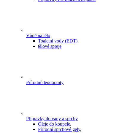
Vůně na tělo
Toaletní vody (EDT)
,
tělové spreje
Přírodní deodoranty
Přípravky do vany a sprchy
Oleje do koupele
,
Přírodní sprchové gely
,