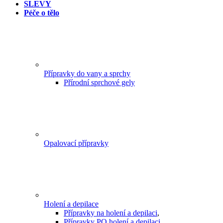
SLEVY
Péče o tělo
Přípravky do vany a sprchy
Přírodní sprchové gely
Opalovací přípravky
Holení a depilace
Přípravky na holení a depilaci
,
Přípravky PO holení a depilaci