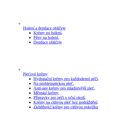
Holení a depilace obličeje
Krémy po holení
,
Pěny na holení
,
Depilace obličeje
Pleťové krémy
Hydratační krémy pro každodenní péči
,
Na problematickou pleť
,
Anti-age krémy pro mladistvější pleť
,
Městské krémy
,
Přípravky pro péči o oční okolí
,
Krémy na citlivou pleť bez podráždění
,
Zklidňující krémy pro citlivou pokožku