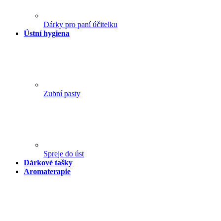
Dárky pro paní účitelku
Ústní hygiena
Zubní pasty
Spreje do úst
Dárkové tašky
Aromaterapie