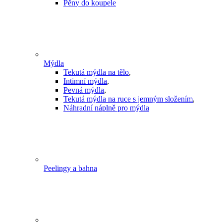
Pěny do koupele
Mýdla
Tekutá mýdla na tělo
,
Intimní mýdla
,
Pevná mýdla
,
Tekutá mýdla na ruce s jemným složením
,
Náhradní náplně pro mýdla
Peelingy a bahna