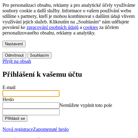
Pro personalizaci obsahu, reklamy a pro analytické účely využíváme
soubory cookie a další služby. Informace o vašem používání webu
sdílíme s partnery, kteří je mohou kombinovat s dalšími údaji vlivem
využívání jejich služeb. Kliknutím na „Souhlasím“ nám udělujete
povolení ke
zpracování osobních údajů
a
cookies
za účelem
personalizovaného obsahu, reklamy a analytiky.
Nastavení
Odmítnout
Souhlasím
Přejít na obsah
Přihlášení k vašemu účtu
E-mail
Heslo
Nemůžete vyplnit toto pole
Přihlásit se
Nová registrace
Zapomenuté heslo