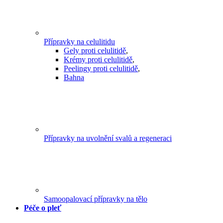
Přípravky na celulitidu
Gely proti celulitidě
,
Krémy proti celulitidě
,
Peelingy proti celulitidě
,
Bahna
Přípravky na uvolnění svalů a regeneraci
Samoopalovací přípravky na tělo
Péče o pleť