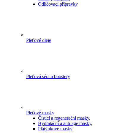
Odličovací přípravky
Pleťové oleje
Pleťová séra a boostery
Pleťové masky
Čistící a regenerační masky
,
Hydratační a anti-age masky
,
Plátýnkové masky