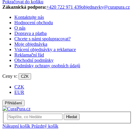
Pokračovat do košíku
Zákaznická podpora:
+420 722 971 439
objednavky@curapura.cz
Kontaktujte nás
Hodnocení obchodu
O nás
Doprava a platba
Chcete s námi spolupracovat?
Moje objednávka
Vrácení objednávky a reklamace
Reklamační řád
Obchodní podmínky
Podmínky ochrany osobních údajů
Ceny v:
CZK
CZK
EUR
Přihlášení
Hledat
Nákupní košík
Prázdný košík