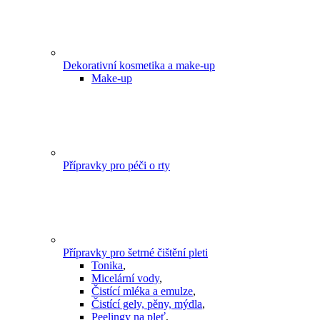
Dekorativní kosmetika a make-up
Make-up
Přípravky pro péči o rty
Přípravky pro šetrné čištění pleti
Tonika
,
Micelární vody
,
Čistící mléka a emulze
,
Čistící gely, pěny, mýdla
,
Peelingy na pleť
,