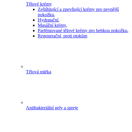
Tělové krémy
Zeštíhlující a zpevňující krémy pro pevnější
pokožku
,
Hydratační
,
Masážní krémy
,
Parfémované tělové krémy pro hebkou pokožku
,
Regenerační, proti otokům
Tělová mléka
Antibakteriální gely a spreje