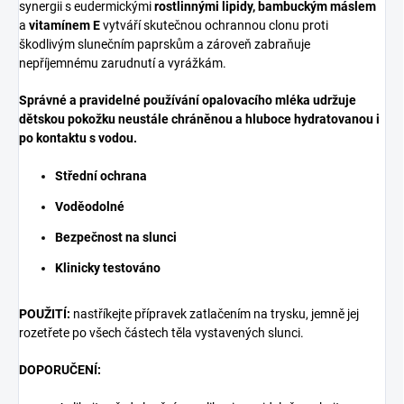
synergii s eudermickými
rostlinnými lipidy, bambuckým máslem
a
vitamínem E
vytváří skutečnou ochrannou clonu proti
škodlivým slunečním paprskům a zároveň zabraňuje
nepříjemnému zarudnutí a vyrážkám.
Správné a pravidelné používání opalovacího mléka udržuje
dětskou pokožku neustále chráněnou a hluboce hydratovanou i
po kontaktu s vodou.
Střední ochrana
Voděodolné
Bezpečnost na slunci
Klinicky testováno
POUŽITÍ:
nastříkejte přípravek zatlačením na trysku, jemně jej
rozetřete po všech částech těla vystavených slunci.
DOPORUČENÍ: