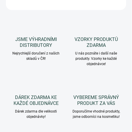
ZEPTAT SE
HLÍDAT
JSME VÝHRADNÍMI
VZORKY PRODUKTŮ
DISTRIBUTORY
ZDARMA
Nejrychlejší doručení z našich
U nás poznáte i další naše
skladů v ČR!
produkty. Vzorky ke každé
objednávce!
DÁREK ZDARMA KE
VYBEREME SPRÁVNÝ
KAŽDÉ OBJEDNÁVCE
PRODUKT ZA VÁS
Dárek zdarma dle velikosti
Doporučíme vhodné produkty,
objednávky!
jsme odborníci na kosmetiku!