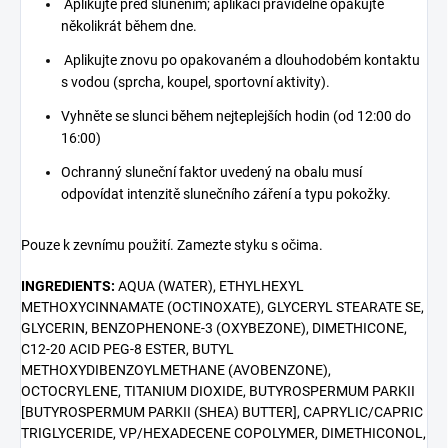
Aplikujte před sluněním; aplikaci pravidelně opakujte
několikrát během dne.
Aplikujte znovu po opakovaném a dlouhodobém kontaktu
s vodou (sprcha, koupel, sportovní aktivity).
Vyhněte se slunci během nejteplejších hodin (od 12:00 do
16:00)
Ochranný sluneční faktor uvedený na obalu musí
odpovídat intenzitě slunečního záření a typu pokožky.
Pouze k zevnímu použití. Zamezte styku s očima.
INGREDIENTS:
AQUA (WATER), ETHYLHEXYL
METHOXYCINNAMATE (OCTINOXATE), GLYCERYL STEARATE SE,
GLYCERIN, BENZOPHENONE-3 (OXYBEZONE), DIMETHICONE,
C12-20 ACID PEG-8 ESTER, BUTYL
METHOXYDIBENZOYLMETHANE (AVOBENZONE),
OCTOCRYLENE, TITANIUM DIOXIDE, BUTYROSPERMUM PARKII
[BUTYROSPERMUM PARKII (SHEA) BUTTER], CAPRYLIC/CAPRIC
TRIGLYCERIDE, VP/HEXADECENE COPOLYMER, DIMETHICONOL,