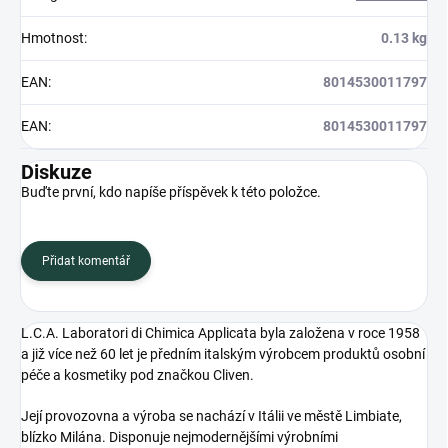
Hmotnost
:
0.13 kg
EAN
:
8014530011797
EAN
:
8014530011797
Diskuze
Buďte první, kdo napíše příspěvek k této položce.
Přidat komentář
L.C.A. Laboratori di Chimica Applicata byla založena v roce 1958
a již více než 60 let je předním italským výrobcem produktů osobní
péče a kosmetiky pod značkou Cliven.
Její provozovna a výroba se nachází v Itálii ve městě Limbiate,
blízko Milána. Disponuje nejmodernějšími výrobními