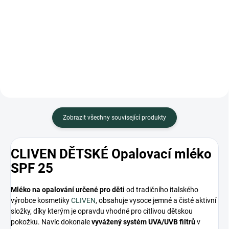
50+ - VELMI VYSOKÁ OCHRANA.
Něžný krém pro ochranu jemné
dětské pokožky zejména před
chladem, větrem a deštěm.
Zobrazit všechny související produkty
CLIVEN DĚTSKÉ Opalovací mléko
SPF 25
Mléko na opalování určené pro děti
od tradičního italského
výrobce kosmetiky
CLIVEN
, obsahuje vysoce jemné a čisté aktivní
složky, díky kterým je opravdu vhodné pro citlivou dětskou
pokožku. Navíc dokonale
vyvážený systém UVA/UVB filtrů
v