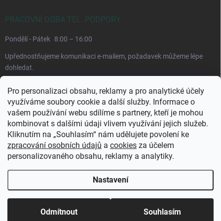
PRACOVNÍ DOBA TEL. PODPORY
Pondělí - Pátek
8:00 – 16:00
Upřednostňujeme komunikaci e-mailem, požadavek můžeme lépe
dohledat.
Pro personalizaci obsahu, reklamy a pro analytické účely
využíváme soubory cookie a další služby. Informace o
vašem používání webu sdílíme s partnery, kteří je mohou
kombinovat s dalšími údaji vlivem využívání jejich služeb.
Kliknutím na „Souhlasím“ nám udělujete povolení ke
zpracování osobních údajů
a
cookies
za účelem
personalizovaného obsahu, reklamy a analytiky.
Copyright 2026
CuraPura.cz
. Všechna práva vyhrazena.
Upravit nastavení
cookies
Nastavení
Odmítnout
Souhlasím