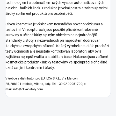
technologiemi a potenciálem svých vysoce automatizovaných
plnících i balících linek. Produkce je velmi pestrá a zahrnuje velmi
široký sortiment produktů pro osobní péči.
Cliven kosmetika je výsledkem neustálého nového výzkumu a
testování. V recepturách jsou použité přísně kontrolované
suroviny a účinné látky s plným ohledem na nejnáročnější
standardy čistoty a nezávadnosti při naprostém dodržování
italských a evropských zákonů. Každý výrobek neustále prochází
testy účinnosti a je neustále kontrolován laboratoří, aby byla
zajištěna nejlepší kvalita a stabilita v čase. Nakonec jsou veškeré
kosmetické produkty klinicky testovány ve spolupráci s oficiálně
uznávanými kontrolními úřady.
Výrobce a distributor pro EU:
LCA S.R.L., Via Marconi
25, 20812 Limbiate, Milano, Italy. Tel: +39 02 99051790; e-
mail: info@cliven-italy.com.