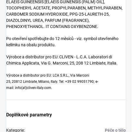
ELAEIS GUINEENSIS [ELAEIS GUINENSIS (PALM) OIL],
TOCOPHERYL ACETATE, PROPYLPARABEN, METHYLPARABEN,
CARBOMER SODIUM HYDROXIDE, PPG-25-LAURETH-25,
DIAZOLDINYL UREA, PARFUM (FRAGRANCE),
PHENOXYETHANOL. IT CONTAINS OXYBENZONE.
Po otevření spotřebujte do 12 měsíců - viz. symbol otevřeného
kelímku na obalu produktu.
Výrobce a distributor pro EU: CLIVEN - L.C.A. Laboratori di
Chimica Applicata, Via G. Marconi, 25, 208 12 Limbiate, Italia.
Výrobce a distributor pro EU:
LCA S.R.L., Via Marconi
25, 20812 Limbiate, Milano, Italy. Tel: +39 02 99051790; e-
mail: info(at)cliven-italy.com.
Doplňkové parametry
Kategorie
:
Péče o tělo