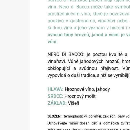
vína. Nero di Bacco může také symboli
prostřednictvím vína, které je považov
používá v gastronomii, vinařství neb
kulturu vína a jeho význam v historii i
ovocné tóny hroznů, jahod a višní, je 
vůní.
NERO DI BACCO: je poctou kvalitě a h
vinařství. Vůně jahodových hroznů, hro
obklopující a svůdnou hřejivost. Vů
vypovídá o duši tradice, s níž se vyrábějí
HLAVA:
Hroznové víno, jahody
SRDCE:
Hroznový mošt
ZÁKLAD:
Višeň
SLOŽENÍ:
termoplastický polymer, základní barvivo
Uchovávejte mimo dosah dětí a domácích zvířa