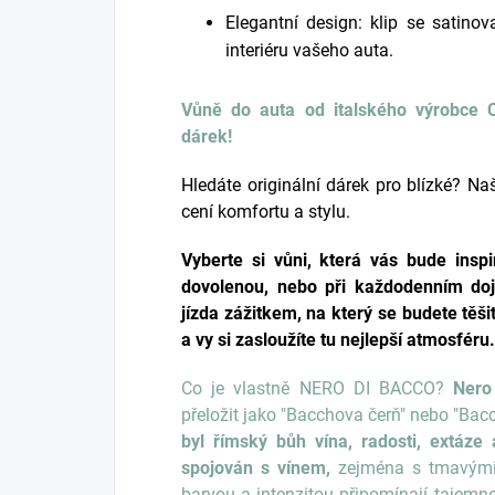
Elegantní design: klip se sati
interiéru vašeho auta.
Vůně do auta od italského výrobce
dárek!
Hledáte originální dárek pro blízké? N
cení komfortu a stylu.
Vyberte si vůni, která vás bude insp
dovolenou, nebo při každodenním do
jízda zážitkem, na který se budete těšit
a vy si zasloužíte tu nejlepší atmosféru.
Co je vlastně NERO DI BACCO?
Nero
přeložit jako "Bacchova čerň" nebo "Bac
byl římský bůh vína, radosti, extáze
spojován s vínem,
zejména s tmavými,
barvou a intenzitou připomínají tajem