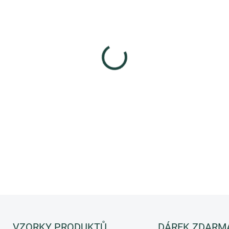
−
+
NÁHRADNÍ NÁPLŇ - Ovocná v
jedinečný zážitek!
DETAILNÍ INFORMACE
ZEPTAT SE
HLÍDAT
VZORKY PRODUKTŮ
DÁREK ZDARM