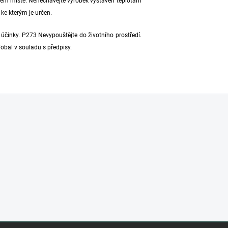
hém místě. Nenechávejte výrobek vystaven teplotám
ke kterým je určen.
účinky. P273 Nevypouštějte do životního prostředí.
obal v souladu s předpisy.