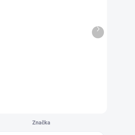
ný
Chiara Firenze Vonná
svíčka NERO DI BACCO,
O,
80 g
899 Kč
Další
produkt
Do košíku
Nero di Bacco - krásná ovocná
vůně. Tato svíčka věnovaná
100%
chrámu Santa Maria Novella ve
Florencii a inspirovaná tamní
vůní.
Značka