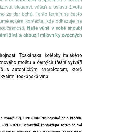
zovat eleganci, vášeň a oslavu života
áno za dar bohů. Tento termín se často
o uměleckém kontextu, kde odkazuje na
 současnosti.
Naše vůně v sobě snoubí
velmi živá a okouzlí milovníky ovocných
ojnosti Toskánska, kolébky italského
znového moštu a černých třešní vytváří
ně s autentickým charakterem, která
 kvalitní toskánská vína.
 a vonný olej.
UPOZORNĚNÍ:
nejedná se o hračku.
t.
PŘI POŽITÍ:
okamžitě kontaktujte toxikologické