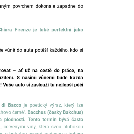
novaným povrchem dokonale zapadne do
Chiara Firenze
je také perfektní jako
aše vůně do auta potěší každého, kdo si
irovat – ať už na cestě do práce, na
jíždění. S našimi vůněmi bude každá
! Vaše auto si zaslouží tu nejlepší péči
 di Bacco
je poetický výraz, který lze
chovo černé".
Bacchus (česky Bakchus)
 a plodnosti. Tento termín bývá často
 červenými víny, která svou hlubokou
nou a bohatou esenci spojenou s bohem