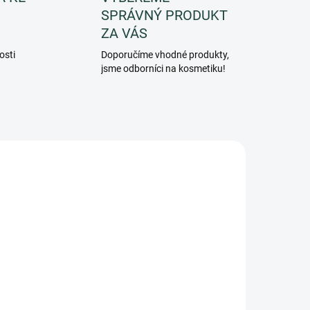
SPRÁVNÝ PRODUKT
ZA VÁS
osti
Doporučíme vhodné produkty,
jsme odborníci na kosmetiku!
ERO
CANDNERO80
ADEM
SKLADEM
5 KS)
(>5 KS)