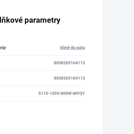
lňkové parametry
rie
:
Vůně do auta
8058265164113
8058265164113
S110-105V-800W-MYQY