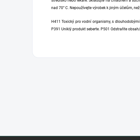
středisko nebo lékaře. Skladujte na chladném a suc
nad 70° C. Nepoužívejte výrobek k jiným účelům, než 
H411 ​​Toxický pro vodní organismy, s dlouhodobými 
P391 Uniklý produkt seberte. P501 Odstraňte obsah/
Z