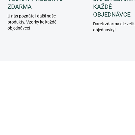
ZDARMA
KAŽDÉ
OBJEDNÁVCE
U nás poznáte i další naše
produkty. Vzorky ke každé
Dárek zdarma dle velik
objednávce!
objednávky!
BUCNERO
CONCN
SKLADEM
SKL
(>5 KS)
(