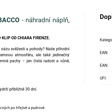
Dop
 BACCO
- náhradní náplň,
KLIP OD CHIARA FIRENZE.
Katego
v oázu svěžesti a pohody? Naše přírodní
EAN
:
jemnou atmosféru, ale také jedinečný
jemné pachy – jen čistá radost a vůně,
EAN
:
UFI
:
ydrží přibližně 30 dní.
cných po hřejivé a pudrové.