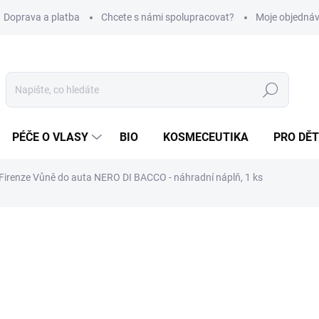
Doprava a platba
Chcete s námi spolupracovat?
Moje objedná
Hledat
PÉČE O VLASY
BIO
KOSMECEUTIKA
PRO DĚT
Firenze Vůně do auta NERO DI BACCO - náhradní náplň, 1 ks
179 Kč
/ ks
Měrná
179 Kč / 1 ks
cena:
SKLADEM
(>5 KS)
MOŽNOSTI DORUČENÍ