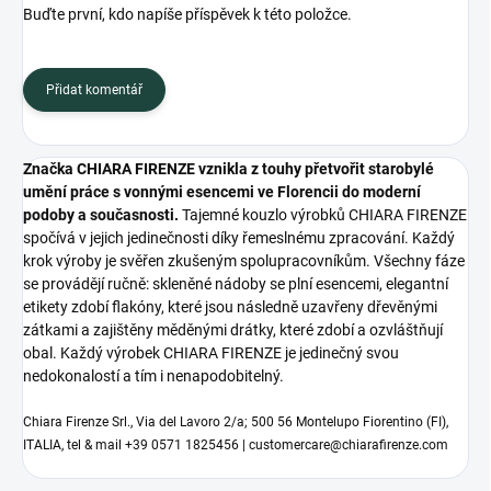
Buďte první, kdo napíše příspěvek k této položce.
Přidat komentář
Značka CHIARA FIRENZE vznikla z touhy přetvořit starobylé
umění práce s vonnými esencemi ve Florencii do moderní
podoby a současnosti.
Tajemné kouzlo výrobků CHIARA FIRENZE
spočívá v jejich jedinečnosti díky řemeslnému zpracování. Každý
krok výroby je svěřen zkušeným spolupracovníkům. Všechny fáze
se provádějí ručně: skleněné nádoby se plní esencemi, elegantní
etikety zdobí flakóny, které jsou následně uzavřeny dřevěnými
zátkami a zajištěny měděnými drátky, které zdobí a ozvláštňují
obal. Každý výrobek CHIARA FIRENZE je jedinečný svou
nedokonalostí a tím i nenapodobitelný.
Chiara Firenze Srl., Via del Lavoro 2/a; 500 56 Montelupo Fiorentino (FI),
ITALIA, tel & mail +39 0571 1825456 | customercare@chiarafirenze.com