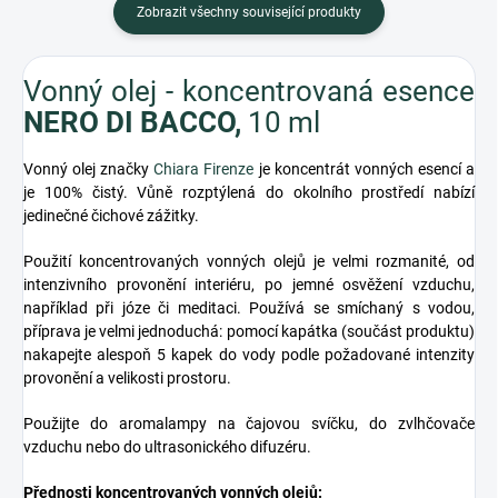
Zobrazit všechny související produkty
Vonný olej - koncentrovaná esence
NERO DI BACCO,
10 ml
Vonný olej značky
Chiara Firenze
je koncentrát vonných esencí a
je 100% čistý. Vůně rozptýlená do okolního prostředí nabízí
jedinečné čichové zážitky.
Použití koncentrovaných vonných olejů je velmi rozmanité, od
intenzivního provonění interiéru, po jemné osvěžení vzduchu,
například při józe či meditaci. Používá se smíchaný s vodou,
příprava je velmi jednoduchá: pomocí kapátka (součást produktu)
nakapejte alespoň 5 kapek do vody podle požadované intenzity
provonění a velikosti prostoru.
Použijte do aromalampy na čajovou svíčku, do zvlhčovače
vzduchu nebo do ultrasonického difuzéru.
Přednosti koncentrovaných vonných olejů: