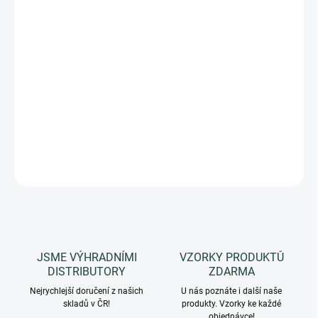
MOŽNOSTI
DORUČENÍ
−
+
Přidat do košíku
Vonný olej do aromalampy - 100% čistá koncentrovaná esence.
Ovocná vůně.
DETAILNÍ INFORMACE
ZEPTAT SE
HLÍDAT
JSME VÝHRADNÍMI
VZORKY PRODUKTŮ
DISTRIBUTORY
ZDARMA
Nejrychlejší doručení z našich
U nás poznáte i další naše
skladů v ČR!
produkty. Vzorky ke každé
objednávce!