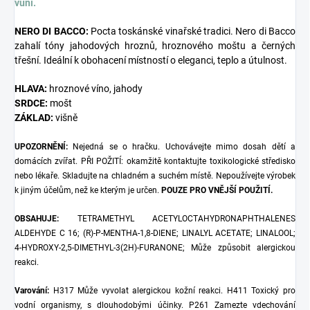
vůní.
NERO DI BACCO:
Pocta toskánské vinařské tradici. Nero di Bacco
zahalí tóny jahodových hroznů, hroznového moštu a černých
třešní. Ideální k obohacení místností o eleganci, teplo a útulnost.
HLAVA:
hroznové víno, jahody
SRDCE:
mošt
ZÁKLAD:
višně
UPOZORNĚNÍ:
Nejedná se o hračku. Uchovávejte mimo dosah dětí a
domácích zvířat. PŘI POŽITÍ: okamžitě kontaktujte toxikologické středisko
nebo lékaře. Skladujte na chladném a suchém místě. Nepoužívejte výrobek
k jiným účelům, než ke kterým je určen.
POUZE PRO VNĚJŠÍ POUŽITÍ.
OBSAHUJE:
TETRAMETHYL ACETYLOCTAHYDRONAPHTHALENES
ALDEHYDE C 16; (R)-P-MENTHA-1,8-DIENE; LINALYL ACETATE; LINALOOL;
4-HYDROXY-2,5-DIMETHYL-3(2H)-FURANONE; Může způsobit alergickou
reakci.
Varování:
H317 Může vyvolat alergickou kožní reakci. H411 ​​Toxický pro
vodní organismy, s dlouhodobými účinky. P261 Zamezte vdechování