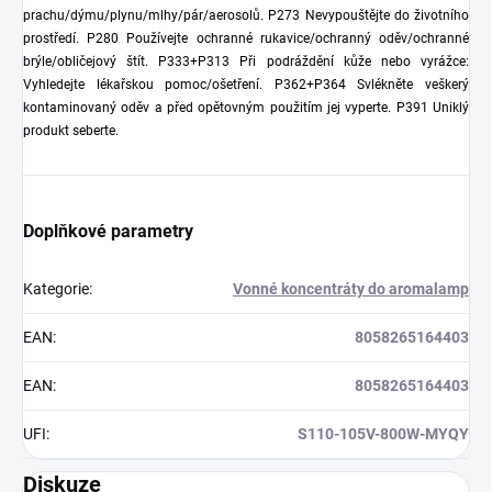
prachu/dýmu/plynu/mlhy/pár/aerosolů. P273 Nevypouštějte do životního
prostředí. P280 Používejte ochranné rukavice/ochranný oděv/ochranné
brýle/obličejový štít. P333+P313 Při podráždění kůže nebo vyrážce:
Vyhledejte lékařskou pomoc/ošetření. P362+P364 Svlékněte veškerý
kontaminovaný oděv a před opětovným použitím jej vyperte. P391 Uniklý
produkt seberte.
Doplňkové parametry
Kategorie
:
Vonné koncentráty do aromalamp
EAN
:
8058265164403
EAN
:
8058265164403
UFI
:
S110-105V-800W-MYQY
Diskuze