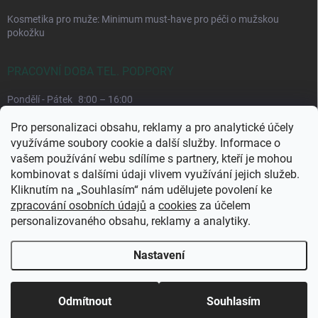
Kosmetika pro muže: Minimum must-have pro péči o mužskou
pokožku
PRACOVNÍ DOBA TEL. PODPORY
Pondělí - Pátek
8:00 – 16:00
Upřednostňujeme komunikaci e-mailem, požadavek můžeme lépe
Pro personalizaci obsahu, reklamy a pro analytické účely
dohledat.
využíváme soubory cookie a další služby. Informace o
vašem používání webu sdílíme s partnery, kteří je mohou
kombinovat s dalšími údaji vlivem využívání jejich služeb.
Kliknutím na „Souhlasím“ nám udělujete povolení ke
zpracování osobních údajů
a
cookies
za účelem
personalizovaného obsahu, reklamy a analytiky.
Nastavení
Copyright 2026
CuraPura.cz
. Všechna práva vyhrazena.
Upravit nastavení
cookies
Odmítnout
Souhlasím