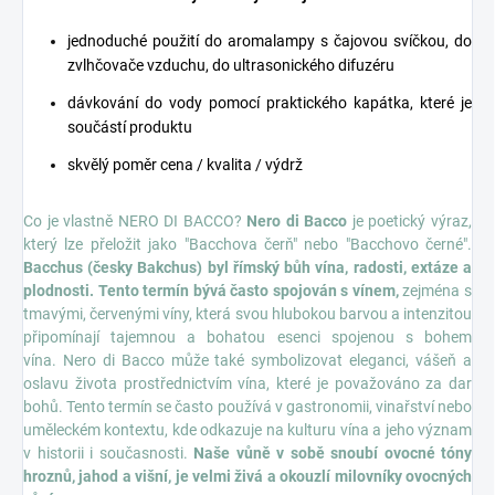
jednoduché použití do aromalampy s čajovou svíčkou, do
zvlhčovače vzduchu, do ultrasonického difuzéru
dávkování do vody pomocí praktického kapátka, které je
součástí produktu
skvělý poměr cena / kvalita / výdrž
Co je vlastně NERO DI BACCO?
Nero di Bacco
je poetický výraz,
který lze přeložit jako "Bacchova čerň" nebo "Bacchovo černé".
Bacchus (česky Bakchus) byl římský bůh vína, radosti, extáze a
plodnosti. Tento termín bývá často spojován s vínem,
zejména s
tmavými, červenými víny, která svou hlubokou barvou a intenzitou
připomínají tajemnou a bohatou esenci spojenou s bohem
vína. Nero di Bacco může také symbolizovat eleganci, vášeň a
oslavu života prostřednictvím vína, které je považováno za dar
bohů. Tento termín se často používá v gastronomii, vinařství nebo
uměleckém kontextu, kde odkazuje na kulturu vína a jeho význam
v historii i současnosti.
Naše vůně v sobě snoubí ovocné tóny
hroznů, jahod a višní, je velmi živá a okouzlí milovníky ovocných