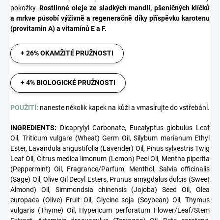
pokožky.
Rostlinné oleje ze sladkých mandlí, pšeničných klíčků
a mrkve působí výživně a regeneračně díky příspěvku karotenu
(provitamin A) a vitamínů E a F.
+ 26% OKAMŽITÉ PRUŽNOSTI
+ 4% BIOLOGICKÉ PRUŽNOSTI
POUŽITÍ:
naneste několik kapek na kůži a vmasírujte do vstřebání.
INGREDIENTS:
Dicaprylyl Carbonate, Eucalyptus globulus Leaf
Oil, Triticum vulgare (Wheat) Germ Oil, Silybum marianum Ethyl
Ester, Lavandula angustifolia (Lavender) Oil, Pinus sylvestris Twig
Leaf Oil, Citrus medica limonum (Lemon) Peel Oil, Mentha piperita
(Peppermint) Oil, Fragrance/Parfum, Menthol, Salvia officinalis
(Sage) Oil, Olive Oil Decyl Esters, Prunus amygdalus dulcis (Sweet
Almond) Oil, Simmondsia chinensis (Jojoba) Seed Oil, Olea
europaea (Olive) Fruit Oil, Glycine soja (Soybean) Oil, Thymus
vulgaris (Thyme) Oil, Hypericum perforatum Flower/Leaf/Stem