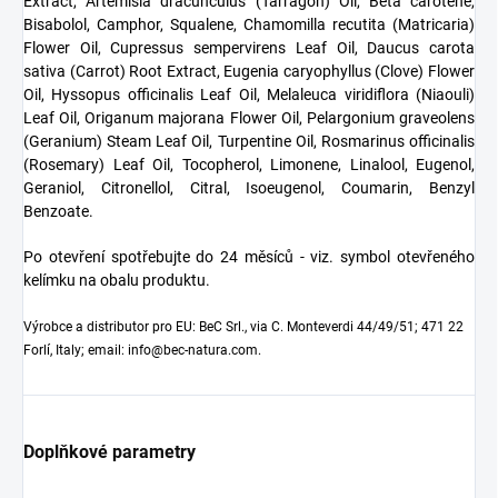
Extract, Artemisia dracunculus (Tarragon) Oil, Beta carotene,
Bisabolol, Camphor, Squalene, Chamomilla recutita (Matricaria)
Flower Oil, Cupressus sempervirens Leaf Oil, Daucus carota
sativa (Carrot) Root Extract, Eugenia caryophyllus (Clove) Flower
Oil, Hyssopus officinalis Leaf Oil, Melaleuca viridiflora (Niaouli)
Leaf Oil, Origanum majorana Flower Oil, Pelargonium graveolens
(Geranium) Steam Leaf Oil, Turpentine Oil, Rosmarinus officinalis
(Rosemary) Leaf Oil, Tocopherol, Limonene, Linalool, Eugenol,
Geraniol, Citronellol, Citral, Isoeugenol, Coumarin, Benzyl
Benzoate.
Po otevření spotřebujte do 24 měsíců - viz. symbol otevřeného
kelímku na obalu produktu.
Výrobce a distributor pro EU: BeC Srl., via C. Monteverdi 44/49/51; 471 22
Forlí, Italy; email: info@bec-natura.com.
Doplňkové parametry