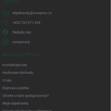
í
KONTAKT
objednavky
@
curapura.cz
+420 722 971 439
Sledujte nás
curapuracz
INFORMACE PRO VÁS
Kontaktujte nás
Hodnocení obchodu
O nás
Doprava a platba
Chcete s námi spolupracovat?
Moje objednávka
Vrácení objednávky a reklamace