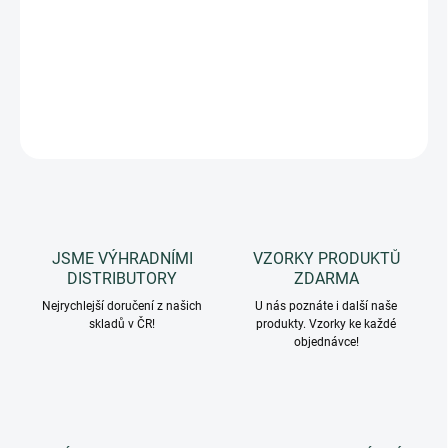
Masážní olej pro zvýšení pružnosti svalů i sportovního
výkonu.
DETAILNÍ INFORMACE
ZEPTAT SE
HLÍDAT
JSME VÝHRADNÍMI
VZORKY PRODUKTŮ
DISTRIBUTORY
ZDARMA
Nejrychlejší doručení z našich
U nás poznáte i další naše
skladů v ČR!
produkty. Vzorky ke každé
objednávce!