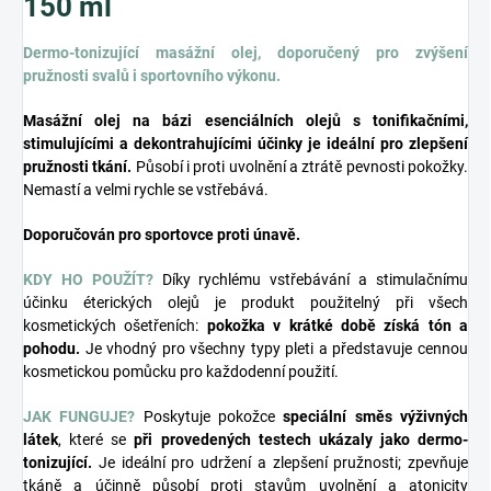
150 ml
Dermo-tonizující masážní olej, doporučený pro zvýšení
pružnosti svalů i sportovního výkonu.
Masážní olej na bázi esenciálních olejů s tonifikačními,
stimulujícími a dekontrahujícími účinky je ideální pro zlepšení
pružnosti tkání.
Působí i proti uvolnění a ztrátě pevnosti pokožky.
Nemastí a velmi rychle se vstřebává.
Doporučován pro sportovce proti únavě.
KDY HO POUŽÍT?
Díky rychlému vstřebávání a stimulačnímu
účinku éterických olejů je produkt použitelný při všech
kosmetických ošetřeních:
pokožka v krátké době získá tón a
pohodu.
Je vhodný pro všechny typy pleti a představuje cennou
kosmetickou pomůcku pro každodenní použití.
JAK FUNGUJE?
Poskytuje pokožce
speciální směs výživných
látek
, které se
při provedených testech ukázaly jako dermo-
tonizující.
Je ideální pro udržení a zlepšení pružnosti; zpevňuje
tkáně a účinně působí proti stavům uvolnění a atonicity