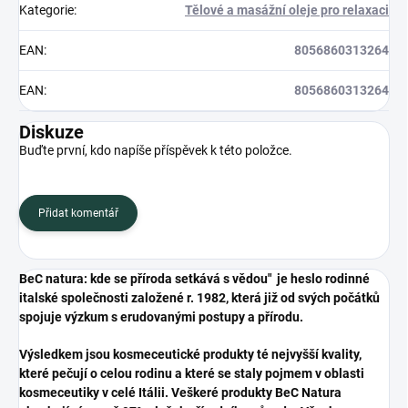
Kategorie
:
Tělové a masážní oleje pro relaxaci
EAN
:
8056860313264
EAN
:
8056860313264
Diskuze
Buďte první, kdo napíše příspěvek k této položce.
Přidat komentář
BeC natura: kde se příroda setkává s vědou" je heslo rodinné
italské společnosti založené r. 1982, která již od svých počátků
spojuje výzkum s erudovanými postupy a přírodu.
Výsledkem jsou kosmeceutické produkty té nejvyšší kvality,
které pečují o celou rodinu a které se staly pojmem v oblasti
kosmeceutiky v celé Itálii. Veškeré produkty BeC Natura