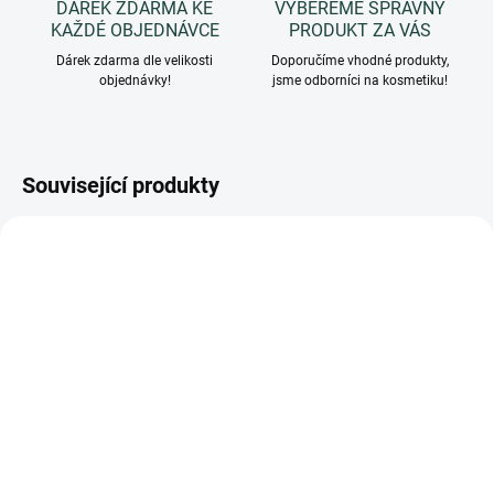
DÁREK ZDARMA KE
VYBEREME SPRÁVNÝ
KAŽDÉ OBJEDNÁVCE
PRODUKT ZA VÁS
Dárek zdarma dle velikosti
Doporučíme vhodné produkty,
objednávky!
jsme odborníci na kosmetiku!
Související produkty
TIP
TIP
PF021BEC
PF058BEC
SKLADEM
SKLADEM
(>5 KS)
(>5 KS)
BeC Natura, IDROBAGNO
BeC Natura BALSAMO
I.U.- Mix TOP
BeC- Balzámový