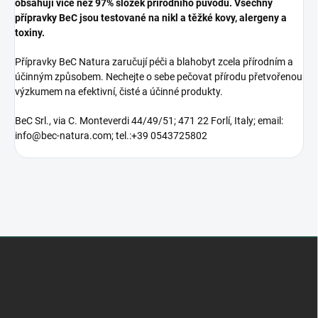
obsahují více než 97% složek přírodního původu.
Všechny
přípravky BeC jsou testované na nikl a těžké kovy, alergeny a
toxiny.
Přípravky BeC Natura zaručují péči a blahobyt zcela přírodním a
účinným způsobem.
Nechejte o sebe pečovat přírodu přetvořenou
výzkumem na efektivní, čisté a účinné produkty.
BeC Srl., via C. Monteverdi 44/49/51; 471 22 Forlí, Italy; email:
info@bec-natura.com; tel.:
+39 0543725802
Z
á
p
a
t