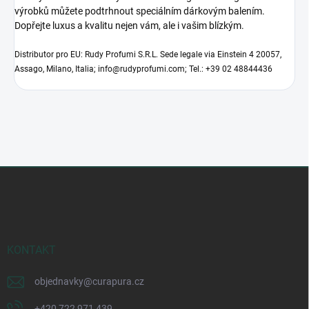
výrobků můžete podtrhnout speciálním dárkovým balením.
Dopřejte luxus a kvalitu nejen vám, ale i vašim blízkým.
Distributor pro EU: Rudy Profumi S.R.L. Sede legale via Einstein 4 20057,
Assago, Milano, Italia; info@rudyprofumi.com; Tel.: +39 02 48844436
Z
á
p
a
t
í
KONTAKT
objednavky
@
curapura.cz
+420 722 971 439