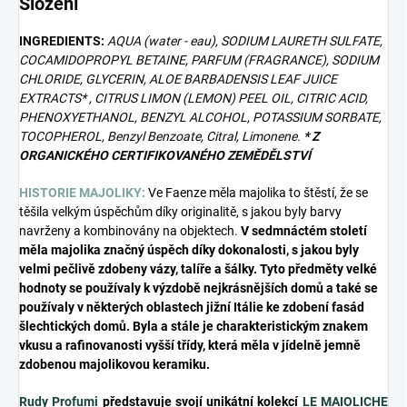
Složení
INGREDIENTS:
AQUA (water - eau), SODIUM LAURETH SULFATE,
COCAMIDOPROPYL BETAINE, PARFUM (FRAGRANCE), SODIUM
CHLORIDE, GLYCERIN, ALOE BARBADENSIS LEAF JUICE
EXTRACTS* , CITRUS LIMON (LEMON) PEEL OIL, CITRIC ACID,
PHENOXYETHANOL, BENZYL ALCOHOL, POTASSIUM SORBATE,
TOCOPHEROL, Benzyl Benzoate, Citral, Limonene.
* Z
ORGANICKÉHO CERTIFIKOVANÉHO ZEMĚDĚLSTVÍ
HISTORIE MAJOLIKY:
Ve Faenze měla majolika to štěstí, že se
těšila velkým úspěchům díky originalitě, s jakou byly barvy
navrženy a kombinovány na objektech.
V sedmnáctém století
měla majolika značný úspěch díky dokonalosti, s jakou byly
velmi pečlivě zdobeny vázy, talíře a šálky. Tyto předměty velké
hodnoty se používaly k výzdobě nejkrásnějších domů a také se
používaly v některých oblastech jižní Itálie ke zdobení fasád
šlechtických domů. Byla a stále je charakteristickým znakem
vkusu a rafinovanosti vyšší třídy, která měla v jídelně jemně
zdobenou majolikovou keramiku.
Rudy Profumi
představuje svojí unikátní kolekcí
LE MAIOLICHE