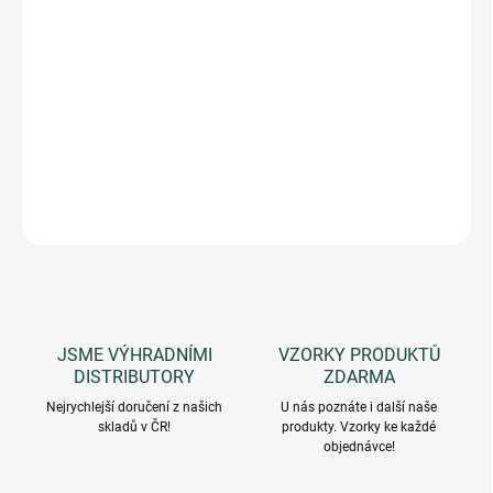
Mini vzorek 12 ml pro vyzkoušení vůně SICILIAN LEMON. Krémový
sprchový gel a pěna do koupele, voňavá receptura se svěží vůní
čerstvě vymačkaných sicilských CITRONŮ. Kolekce Le Maioliche
by Rudy Profumi. Typ vůně: CITRUSOVÁ, SVĚŽÍ
DETAILNÍ INFORMACE
ZEPTAT SE
HLÍDAT
JSME VÝHRADNÍMI
VZORKY PRODUKTŮ
DISTRIBUTORY
ZDARMA
Nejrychlejší doručení z našich
U nás poznáte i další naše
skladů v ČR!
produkty. Vzorky ke každé
objednávce!