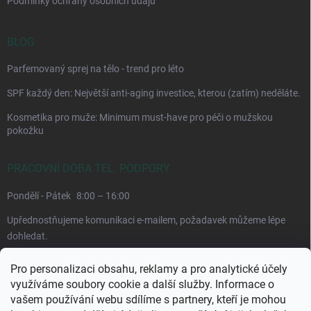
Podmínky ochrany osobních údajů
BLOG
Parfemovaný sprej na tělo - trend pro léto
SPF každý den: Největší anti-aging investice, kterou (zatím) neděláte.
Kosmetika pro muže: Minimum must-have pro péči o mužskou
pokožku
PRACOVNÍ DOBA TEL. PODPORY
Pondělí - Pátek
8:00 – 16:00
Upřednostňujeme komunikaci e-mailem, požadavek můžeme lépe
dohledat.
Pro personalizaci obsahu, reklamy a pro analytické účely
využíváme soubory cookie a další služby. Informace o
vašem používání webu sdílíme s partnery, kteří je mohou