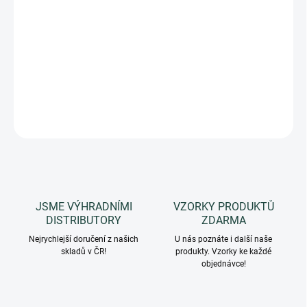
Mini vzorek 12 ml pro vyzkoušení vůně RIVIERA. Hydratační krém
na tělo s extra bohatou a voňavou recepturou. RIVIERA je
orientální vůně. Kolekce Le Maioliche by Rudy Profumi.
DETAILNÍ INFORMACE
ZEPTAT SE
HLÍDAT
JSME VÝHRADNÍMI
VZORKY PRODUKTŮ
DISTRIBUTORY
ZDARMA
Nejrychlejší doručení z našich
U nás poznáte i další naše
skladů v ČR!
produkty. Vzorky ke každé
objednávce!