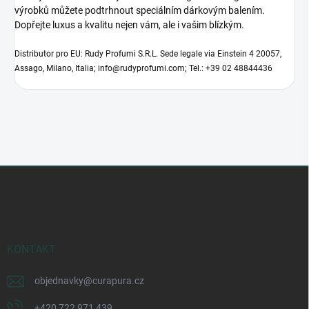
výrobků můžete podtrhnout speciálním dárkovým balením.
Dopřejte luxus a kvalitu nejen vám, ale i vašim blízkým.
Distributor pro EU: Rudy Profumi S.R.L. Sede legale via Einstein 4 20057,
Assago, Milano, Italia; info@rudyprofumi.com; Tel.: +39 02 48844436
Z
á
p
a
t
í
KONTAKT
objednavky
@
curapura.cz
+420 722 971 439