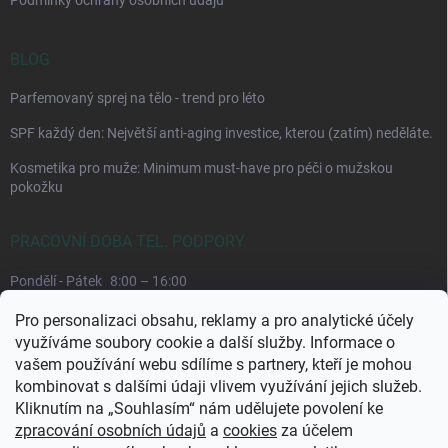
Podmínky ochrany osobních údajů
BLOG
Parfemovaný sprej na tělo - trend pro léto
SPF každý den: Největší anti-aging investice, kterou (zatím) neděláte.
Kosmetika pro muže: Minimum must-have pro péči o mužskou
pokožku
PRACOVNÍ DOBA TEL. PODPORY
Pondělí - Pátek
8:00 – 16:00
Upřednostňujeme komunikaci e-mailem, požadavek můžeme lépe
Pro personalizaci obsahu, reklamy a pro analytické účely
dohledat.
využíváme soubory cookie a další služby. Informace o
vašem používání webu sdílíme s partnery, kteří je mohou
kombinovat s dalšími údaji vlivem využívání jejich služeb.
Kliknutím na „Souhlasím“ nám udělujete povolení ke
zpracování osobních údajů
a
cookies
za účelem