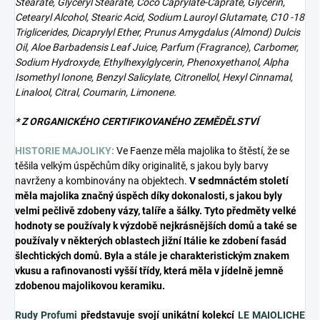
Stearate, Glyceryl Stearate, Coco Caprylate-Caprate, Glycerin,
Cetearyl Alcohol, Stearic Acid, Sodium Lauroyl Glutamate, C10 -18
Triglicerides, Dicaprylyl Ether, Prunus Amygdalus (Almond) Dulcis
Oil, Aloe Barbadensis Leaf Juice, Parfum (Fragrance), Carbomer,
Sodium Hydroxyde, Ethylhexylglycerin, Phenoxyethanol, Alpha
Isomethyl Ionone, Benzyl Salicylate, Citronellol, Hexyl Cinnamal,
Linalool, Citral, Coumarin, Limonene.
* Z ORGANICKÉHO CERTIFIKOVANÉHO ZEMĚDĚLSTVÍ
HISTORIE MAJOLIKY:
Ve Faenze měla majolika to štěstí, že se
těšila velkým úspěchům díky originalitě, s jakou byly barvy
navrženy a kombinovány na objektech.
V sedmnáctém století
měla majolika značný úspěch díky dokonalosti, s jakou byly
velmi pečlivě zdobeny vázy, talíře a šálky. Tyto předměty velké
hodnoty se používaly k výzdobě nejkrásnějších domů a také se
používaly v některých oblastech jižní Itálie ke zdobení fasád
šlechtických domů. Byla a stále je charakteristickým znakem
vkusu a rafinovanosti vyšší třídy, která měla v jídelně jemně
zdobenou majolikovou keramiku.
Rudy Profumi
představuje svojí unikátní kolekcí
LE MAIOLICHE