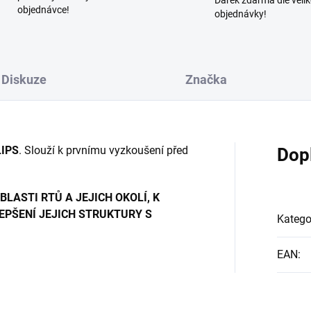
Dárek zdarma dle velik
objednávce!
objednávky!
Diskuze
Značka
LIPS
. Slouží k prvnímu vyzkoušení před
Dop
LASTI RTŮ A JEJICH OKOLÍ, K
EPŠENÍ JEJICH STRUKTURY S
Katego
EAN
: