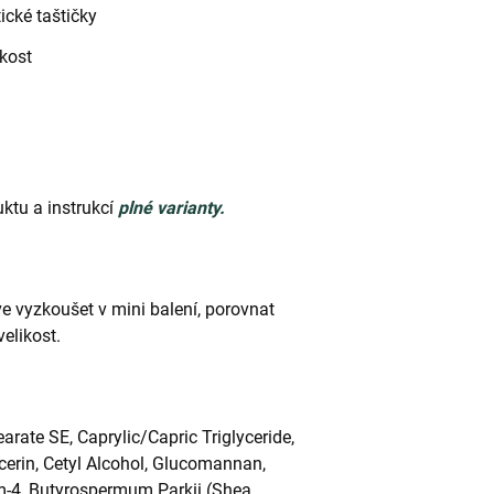
ické taštičky
kost
ktu a instrukcí
plné varianty.
íve vyzkoušet v mini balení, porovnat
velikost.
arate SE, Caprylic/Capric Triglyceride,
cerin, Cetyl Alcohol, Glucomannan,
-4, Butyrospermum Parkii (Shea