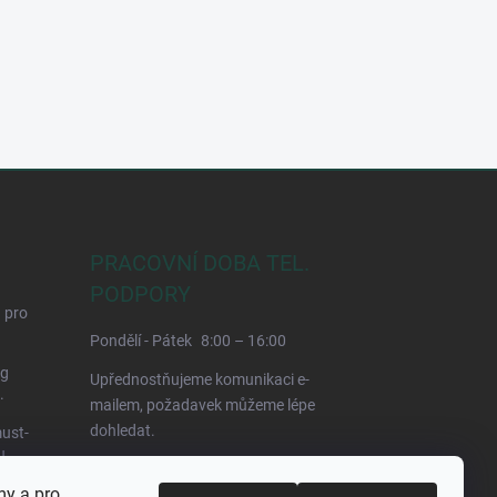
PRACOVNÍ DOBA TEL.
PODPORY
d pro
Pondělí - Pátek
8:00 – 16:00
ng
Upřednostňujeme komunikaci e-
.
mailem, požadavek můžeme lépe
dohledat.
ust-
u
my a pro