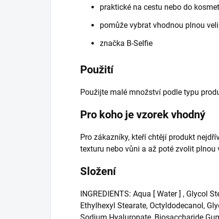
praktické na cestu nebo do kosmet
pomůže vybrat vhodnou plnou veli
značka B-Selfie
Použití
Použijte malé množství podle typu produ
Pro koho je vzorek vhodný
Pro zákazníky, kteří chtějí produkt nejdř
texturu nebo vůni a až poté zvolit plnou 
Složení
INGREDIENTS: Aqua [ Water ] , Glycol Ste
Ethylhexyl Stearate, Octyldodecanol, Gly
Sodium Hyaluronate, Biosaccharide Gum