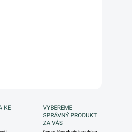
Přidat do košíku
 B-Selfie LIPS. Ideální pro první vyzkoušení
žití před nákupem plné velikosti.
A KE
VYBEREME
SPRÁVNÝ PRODUKT
ZA VÁS