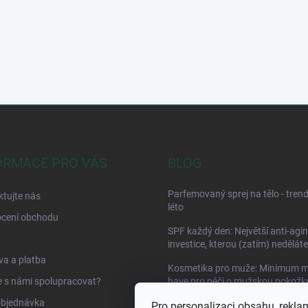
ORMACE PRO VÁS
BLOG
Parfemovaný sprej na tělo - tren
tujte nás
léto
cení obchodu
SPF každý den: Největší anti-agi
investice, kterou (zatím) neděláte
a a platba
Kosmetika pro muže: Minimum m
 s námi spolupracovat?
have pro péči o mužskou pokožk
objednávka
Pro personalizaci obsahu, rekla