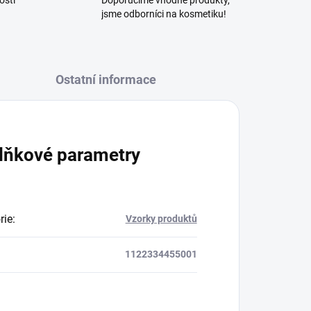
osti
Doporučíme vhodné produkty,
jsme odborníci na kosmetiku!
Ostatní informace
lňkové parametry
rie
:
Vzorky produktů
1122334455001