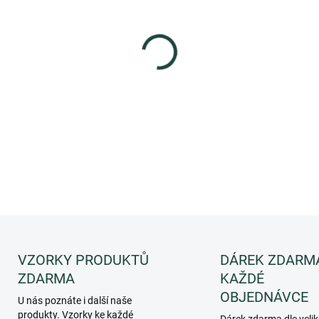
MOŽNOSTI DORUČENÍ
−
+
Vzorek / mini balení produktu
textury, vůně a pocitu při pou
DETAILNÍ INFORMACE
ZEPTAT SE
HLÍDAT
VZORKY PRODUKTŮ
DÁREK ZDARM
ZDARMA
KAŽDÉ
OBJEDNÁVCE
U nás poznáte i další naše
produkty. Vzorky ke každé