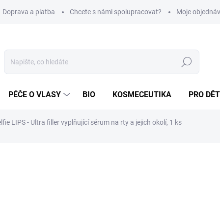
Doprava a platba
Chcete s námi spolupracovat?
Moje objedná
Hledat
PÉČE O VLASY
BIO
KOSMECEUTIKA
PRO DĚT
ie LIPS - Ultra filler vyplňující sérum na rty a jejich okolí, 1 ks
23 Kč
/ ks
Měrná
SKLADEM
(>5 KS)
cena: