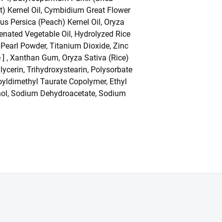
ot) Kernel Oil, Cymbidium Great Flower
nus Persica (Peach) Kernel Oil, Oryza
genated Vegetable Oil, Hydrolyzed Rice
 Pearl Powder, Titanium Dioxide, Zinc
 ] , Xanthan Gum, Oryza Sativa (Rice)
lycerin, Trihydroxystearin, Polysorbate
oyldimethyl Taurate Copolymer, Ethyl
anol, Sodium Dehydroacetate, Sodium