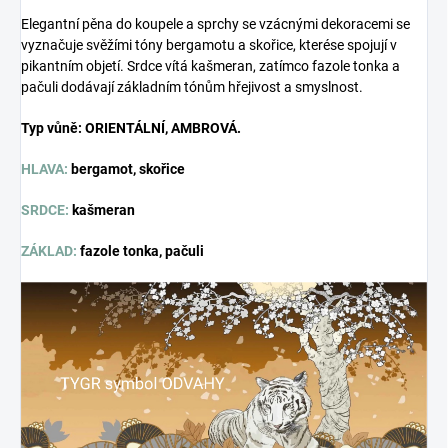
Elegantní pěna do koupele a sprchy se vzácnými dekoracemi se
vyznačuje svěžími tóny bergamotu a skořice, které
se spojují v
pikantním objetí. Srdce vítá kašmeran, zatímco fazole tonka a
pačuli dodávají základním tónům hřejivost a smyslnost.
Typ vůně: ORIENTÁLNÍ, AMBROVÁ.
HLAVA:
bergamot, skořice
SRDCE:
kašmeran
ZÁKLAD:
fazole tonka, pačuli