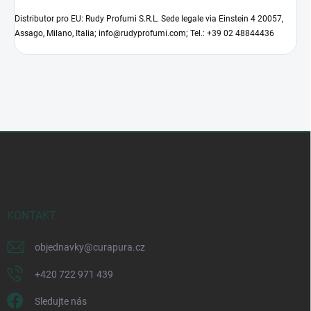
Distributor pro EU: Rudy Profumi S.R.L. Sede legale via Einstein 4 20057,
Assago, Milano, Italia; info@rudyprofumi.com; Tel.: +39 02 48844436
Z
á
p
a
t
í
KONTAKT
objednavky
@
curapura.cz
+420 722 971 439
Sledujte nás