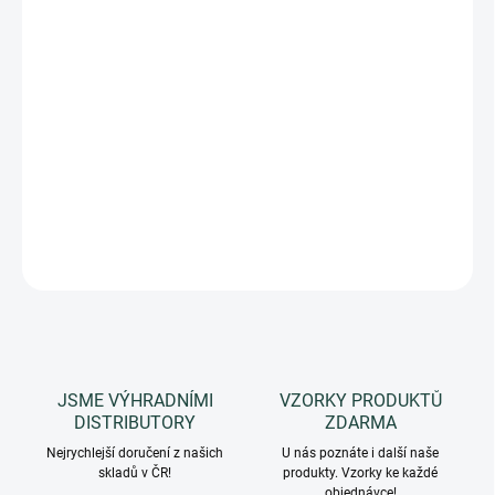
MOŽNOSTI
DORUČENÍ
−
+
Přidat do košíku
Orientální ambrová vůně pro harmonizaci duševní síly a odvahy.
Úžasná relaxační koupel.
DETAILNÍ INFORMACE
ZEPTAT SE
HLÍDAT
JSME VÝHRADNÍMI
VZORKY PRODUKTŮ
DISTRIBUTORY
ZDARMA
Nejrychlejší doručení z našich
U nás poznáte i další naše
skladů v ČR!
produkty. Vzorky ke každé
objednávce!