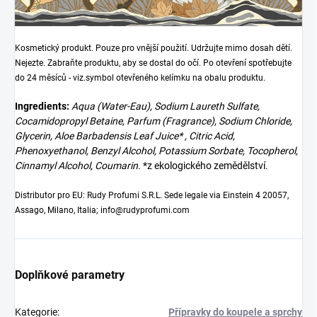
Kosmetický produkt. Pouze pro vnější použití. Udržujte mimo dosah dětí.
Nejezte. Zabraňte produktu, aby se dostal do očí. Po otevření spotřebujte
do 24 měsíců - viz.symbol otevřeného kelímku na obalu produktu.
Ingredients:
Aqua (Water-Eau), Sodium Laureth Sulfate,
Cocamidopropyl Betaine, Parfum (Fragrance), Sodium Chloride,
Glycerin, Aloe Barbadensis Leaf Juice* , Citric Acid,
Phenoxyethanol, Benzyl Alcohol, Potassium Sorbate, Tocopherol,
Cinnamyl Alcohol, Coumarin.
*z ekologického zemědělství.
Distributor pro EU: Rudy Profumi S.R.L. Sede legale via Einstein 4 20057,
Assago, Milano, Italia; info@rudyprofumi.com
Doplňkové parametry
Kategorie
:
Přípravky do koupele a sprchy