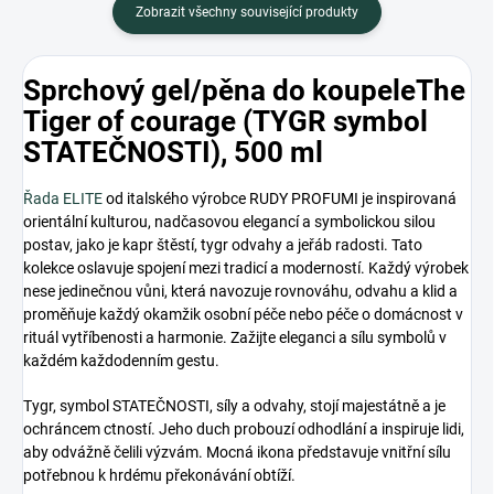
Zobrazit všechny související produkty
Sprchový gel/pěna do koupele
The
Tiger of courage (
TYGR symbol
STATEČNOSTI
), 500 ml
Řada ELITE
od italského výrobce RUDY PROFUMI je
inspirovaná
orientální kulturou,
nadčasovou elegancí a symbolickou silou
postav, jako je kapr štěstí, tygr odvahy a jeřáb radosti. Tato
kolekce oslavuje spojení mezi tradicí a moderností. Každý výrobek
nese jedinečnou vůni, která navozuje rovnováhu, odvahu a klid a
proměňuje každý okamžik osobní péče nebo péče o domácnost v
rituál vytříbenosti a harmonie. Zažijte eleganci a sílu symbolů v
každém každodenním gestu.
Tygr, symbol STATEČNOSTI, síly a odvahy, stojí majestátně a je
ochráncem ctností. Jeho duch probouzí odhodlání a inspiruje lidi,
aby odvážně čelili výzvám. Mocná ikona představuje vnitřní sílu
potřebnou k hrdému překonávání obtíží.