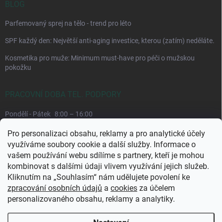
BLOG
Parfemovaný sprej na tělo - trend pro léto
SPF každý den: Největší anti-aging investice, kterou (zatím) neděláte.
Kosmetika pro muže: Minimum must-have pro péči o mužskou
pokožku
PRACOVNÍ DOBA TEL. PODPORY
Pondělí - Pátek
8:00 – 16:00
Upřednostňujeme komunikaci e-mailem, požadavek můžeme lépe
Pro personalizaci obsahu, reklamy a pro analytické účely
dohledat.
využíváme soubory cookie a další služby. Informace o
vašem používání webu sdílíme s partnery, kteří je mohou
kombinovat s dalšími údaji vlivem využívání jejich služeb.
Kliknutím na „Souhlasím“ nám udělujete povolení ke
zpracování osobních údajů
a
cookies
za účelem
personalizovaného obsahu, reklamy a analytiky.