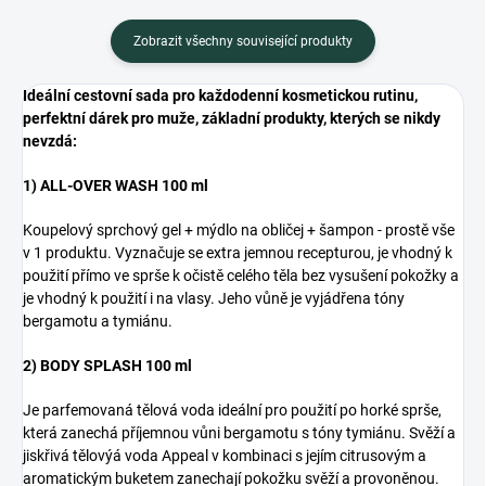
Zobrazit všechny související produkty
Ideální cestovní sada pro každodenní kosmetickou rutinu,
perfektní dárek pro muže, základní produkty, kterých se nikdy
nevzdá:
1) ALL-OVER WASH 100 ml
Koupelový sprchový gel + mýdlo na obličej + šampon - prostě vše
v 1 produktu. Vyznačuje se extra jemnou recepturou, je vhodný k
použití přímo ve sprše k očistě celého těla bez vysušení pokožky a
je vhodný k použití i na vlasy. Jeho vůně je vyjádřena tóny
bergamotu a tymiánu.
2) BODY SPLASH 100 ml
Je parfemovaná tělová voda ideální pro použití po horké sprše,
která zanechá příjemnou vůni bergamotu s tóny tymiánu. Svěží a
jiskřivá tělovýá voda Appeal v kombinaci s jejím citrusovým a
aromatickým buketem zanechají pokožku svěží a provoněnou.