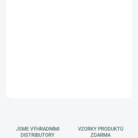
−
+
Přidat do košíku
Ideální cestovní sada pro každodenní kosmetickou rutinu,
perfektní dárek pro muže, základní produkty, kterých se nikdy
nevzdá:
100 ml ALL-OVER WASH (Obličej + Tělo + Vlasy) + 100 ml BODY
SPLASH (Parfémovaná tělová voda ) + 100 ml FACE BALM
(Balzám na obličej)
DETAILNÍ INFORMACE
ZEPTAT SE
HLÍDAT
JSME VÝHRADNÍMI
VZORKY PRODUKTŮ
DISTRIBUTORY
ZDARMA