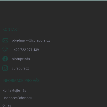
Z
á
p
a
t
í
KONTAKT
objednavky
@
curapura.cz
+420 722 971 439
Sledujte nás
curapuracz
INFORMACE PRO VÁS
Kontaktujte nás
Hodnocení obchodu
O nás