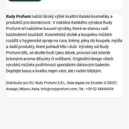
Rudy Profumi
nabízí široký výběr kvalitní italské kosmetiky a
produktů pro domácnost. V nabídce italského výrobce Rudy
Profumi srl nabízíme luxusní výrobky, které se stanou vaší
každodenní součástí. Kosmetický stolek a koupelnu můžete
rozšířit o hygienické spreje na ruce, krémy, pěny do koupele, mýdla
a další produkty, které pohladí tělo i duši. Výrobky od Rudy
Profumi SRL se skvěle hodí i jako dárek, provoní váš interiér
krásnými aroma difuzéry či svíčkami. Originální design všech
výrobků můžete podtrhnout speciálním dárkovým balením.
Dopřejte luxus a kvalitu nejen vám, ale i vašim blízkým.
Distributor pro EU: Rudy Profumi S.R.L. Sede legale via Einstein 4 20057,
Assago, Milano, Italia; info@rudyprofumi.com; Tel.: +39 02 48844436