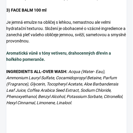
3) FACE BALM 100 ml
Je jemná emulze na obličej s lehkou, nemastnou ale velmi
hydratační texturou. Složení je obohacené o vzácné ingredience a
zanechá pleť vašeho obličeje jemnou, svěží, sametovou a smyslně
provoněnou.
Aromatická vůně s tóny vetiveru, drahocenných dřevin a
hořkého pomeranče.
INGREDIENTS ALL-OVER WASH:
Acqua (Water- Eau),
Ammonium Lauryl Sulfate, Cocamidopropyl Betaine, Parfum
(Fragrance), Glycerin, Tocopheryl Acetate, Aloe Barbandensis
Leaf Juice, Coffea Arabica Seed Extract, Sodium Chloride,
Phenoxyethanol, Benzyl Alcohol, Potassium Sorbate, Citronellol,
Hexyl Cinnamal, Limonene, Linalool.