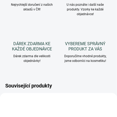
Nejrychlejší doručení z našich
U nás poznáte i další naše
skladů v ČR!
produkty. Vzorky ke každé
objednávce!
DÁREK ZDARMA KE
VYBEREME SPRÁVNÝ
KAŽDÉ OBJEDNÁVCE
PRODUKT ZA VÁS
Dárek zdarma dle velikosti
Doporučíme vhodné produkty,
objednávky!
jsme odborníci na kosmetiku!
Související produkty
TIP
3444
PF099BEC
ZDARMA