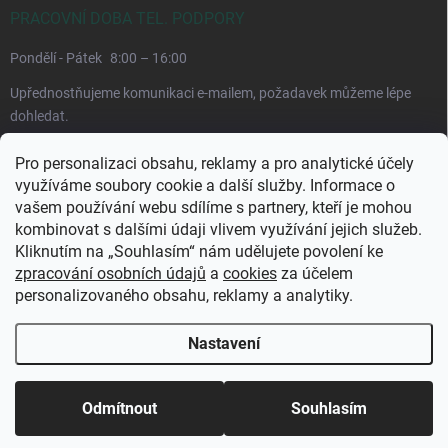
PRACOVNÍ DOBA TEL. PODPORY
Pondělí - Pátek
8:00 – 16:00
Upřednostňujeme komunikaci e-mailem, požadavek můžeme lépe
dohledat.
Pro personalizaci obsahu, reklamy a pro analytické účely
využíváme soubory cookie a další služby. Informace o
vašem používání webu sdílíme s partnery, kteří je mohou
kombinovat s dalšími údaji vlivem využívání jejich služeb.
Kliknutím na „Souhlasím“ nám udělujete povolení ke
zpracování osobních údajů
a
cookies
za účelem
personalizovaného obsahu, reklamy a analytiky.
Copyright 2026
CuraPura.cz
. Všechna práva vyhrazena.
Upravit nastavení
cookies
Nastavení
Odmítnout
Souhlasím