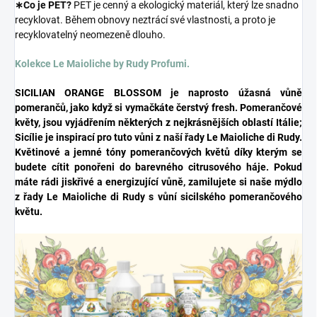
∗Co je PET?
PET je cenný a ekologický materiál, který lze snadno
recyklovat. Během obnovy neztrácí své vlastnosti, a proto je
recyklovatelný neomezeně dlouho.
Kolekce Le Maioliche by Rudy Profumi.
SICILIAN ORANGE BLOSSOM je naprosto úžasná vůně
pomerančů, jako když si vymačkáte čerstvý fresh.
Pomerančové
květy, jsou vyjádřením některých z nejkrásnějších oblastí Itálie;
Sicílie je inspirací pro tuto vůni z naší řady Le Maioliche di Rudy.
Květinové a jemné tóny pomerančových květů díky kterým se
budete cítit ponořeni do barevného citrusového háje. Pokud
máte rádi jiskřivé a energizující vůně, zamilujete si naše mýdlo
z řady Le Maioliche di Rudy s vůní sicilského pomerančového
květu.