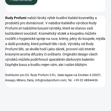
Rudy Profumi
nabízí široký výběr kvalitní italské kosmetiky a
produktů pro domácnost. V nabídce italského výrobce Rudy
Profumi srl nabízíme luxusní výrobky, které se stanou vaší
každodenní součástí. Kosmetický stolek a koupelnu můžete
rozšířit o hygienické spreje na ruce, krémy, pěny do koupele, mýdla
a další produkty, které pohladí tělo i duši. Výrobky od Rudy
Profumi SRL se skvěle hodí i jako dárek, provoní váš interiér
krásnými aroma difuzéry či svíčkami. Originální design všech
výrobků můžete podtrhnout speciálním dárkovým balením.
Dopřejte luxus a kvalitu nejen vám, ale i vašim blízkým.
Distributor pro EU: Rudy Profumi S.R.L. Sede legale via Einstein 4 20057,
Assago, Milano, Italia; info@rudyprofumi.com; Tel.: +39 02 48844436