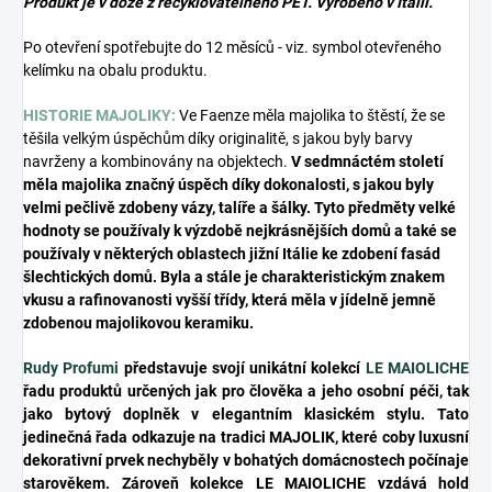
Produkt je v dóze z recyklovatelného PET. Vyrobeno v Itálii.
Po otevření spotřebujte do 12 měsíců - viz. symbol otevřeného
kelímku na obalu produktu.
HISTORIE MAJOLIKY:
Ve Faenze měla majolika to štěstí, že se
těšila velkým úspěchům díky originalitě, s jakou byly barvy
navrženy a kombinovány na objektech.
V sedmnáctém století
měla majolika značný úspěch díky dokonalosti, s jakou byly
velmi pečlivě zdobeny vázy, talíře a šálky. Tyto předměty velké
hodnoty se používaly k výzdobě nejkrásnějších domů a také se
používaly v některých oblastech jižní Itálie ke zdobení fasád
šlechtických domů. Byla a stále je charakteristickým znakem
vkusu a rafinovanosti vyšší třídy, která měla v jídelně jemně
zdobenou majolikovou keramiku.
Rudy Profumi
představuje svojí unikátní kolekcí
LE MAIOLICHE
řadu produktů určených jak pro člověka a jeho osobní péči, tak
jako bytový doplněk v elegantním klasickém stylu. Tato
jedinečná řada odkazuje na tradici MAJOLIK, které coby luxusní
dekorativní prvek nechyběly v bohatých domácnostech počínaje
starověkem. Zároveň kolekce LE MAIOLICHE vzdává hold