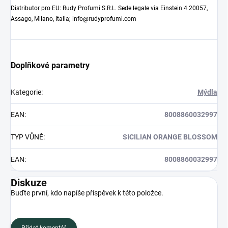
Distributor pro EU: Rudy Profumi S.R.L. Sede legale via Einstein 4 20057,
Assago, Milano, Italia; info@rudyprofumi.com
Doplňkové parametry
Kategorie
:
Mýdla
EAN
:
8008860032997
TYP VŮNĚ
:
SICILIAN ORANGE BLOSSOM
EAN
:
8008860032997
Diskuze
Buďte první, kdo napíše příspěvek k této položce.
Přidat komentář