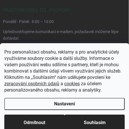
PRACOVNÍ DOBA TEL. PODPORY
Pondělí - Pátek
8:00 – 16:00
Upřednostňujeme komunikaci e-mailem, požadavek můžeme lépe
dohledat.
Pro personalizaci obsahu, reklamy a pro analytické účely
využíváme soubory cookie a další služby. Informace o
vašem používání webu sdílíme s partnery, kteří je mohou
kombinovat s dalšími údaji vlivem využívání jejich služeb.
Kliknutím na „Souhlasím“ nám udělujete povolení ke
zpracování osobních údajů
a
cookies
za účelem
personalizovaného obsahu, reklamy a analytiky.
Copyright 2026
CuraPura.cz
. Všechna práva vyhrazena.
Upravit nastavení
cookies
Nastavení
Odmítnout
Souhlasím