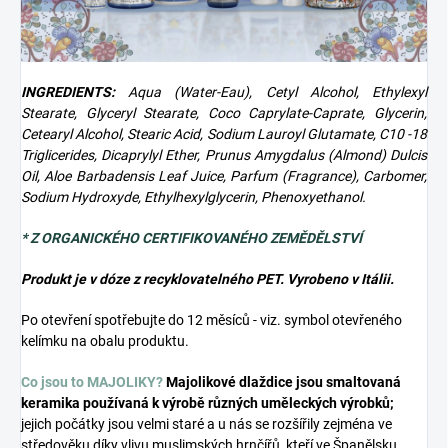
INGREDIENTS:
Aqua (Water-Eau), Cetyl Alcohol, Ethylexyl
Stearate, Glyceryl Stearate, Coco Caprylate-Caprate, Glycerin,
Cetearyl Alcohol, Stearic Acid, Sodium Lauroyl Glutamate, C10 -18
Triglicerides, Dicaprylyl Ether, Prunus Amygdalus (Almond) Dulcis
Oil, Aloe Barbadensis Leaf Juice, Parfum (Fragrance), Carbomer,
Sodium Hydroxyde, Ethylhexylglycerin, Phenoxyethanol.
* Z ORGANICKÉHO CERTIFIKOVANÉHO ZEMĚDĚLSTVÍ
Produkt je v dóze z recyklovatelného PET. Vyrobeno v Itálii.
Po otevření spotřebujte do 12 měsíců - viz. symbol otevřeného
kelímku na obalu produktu.
Co jsou to MAJOLIKY?
Majolikové dlaždice jsou smaltovaná
keramika používaná k výrobě různých uměleckých výrobků;
jejich počátky jsou velmi staré a u nás se rozšířily zejména ve
středověku díky vlivu muslimských hrnčířů, kteří ve Španělsku