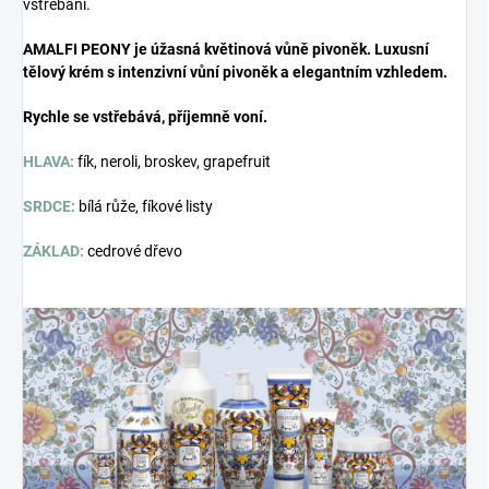
vstřebání.
AMALFI PEONY je úžasná květinová vůně pivoněk.
Luxusní
tělový krém s intenzivní vůní pivoněk a elegantním vzhledem.
Rychle se vstřebává, příjemně voní.
HLAVA:
fík, neroli, broskev, grapefruit
SRDCE:
bílá růže, fíkové listy
ZÁKLAD:
cedrové dřevo