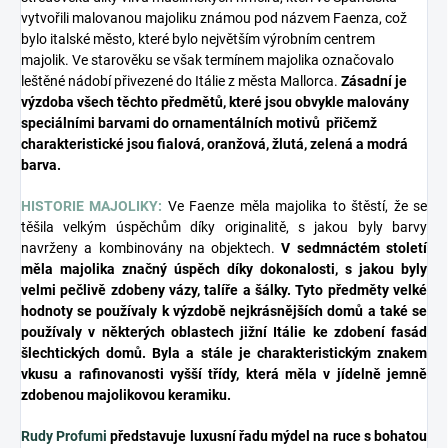
vytvořili malovanou majoliku známou pod názvem Faenza, což
bylo italské město, které bylo největším výrobním centrem
majolik. Ve starověku se však termínem majolika označovalo
leštěné nádobí přivezené do Itálie z města Mallorca.
Zásadní je
výzdoba všech těchto předmětů, které jsou obvykle malovány
speciálními barvami do ornamentálních motivů přičemž
charakteristické jsou fialová, oranžová, žlutá, zelená a modrá
barva.
HIS
TORIE MAJOLIKY:
Ve Faenze měla majolika to štěstí, že se
těšila velkým úspěchům díky originalitě, s jakou byly barvy
navrženy a kombinovány na objektech.
V sedmnáctém století
měla majolika značný úspěch díky dokonalosti, s jakou byly
velmi pečlivě zdobeny vázy, talíře a šálky. Tyto předměty velké
hodnoty se používaly k výzdobě nejkrásnějších domů a také se
používaly v některých oblastech jižní Itálie ke zdobení fasád
šlechtických domů. Byla a stále je charakteristickým znakem
vkusu a rafinovanosti vyšší třídy, která měla v jídelně jemně
zdobenou majolikovou keramiku.
Rudy Profumi
představuje luxusní řadu mýdel na ruce s bohatou