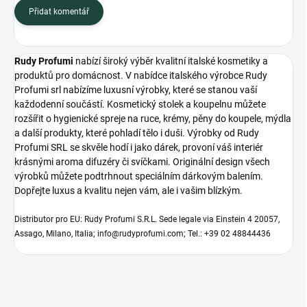
Přidat komentář
Rudy Profumi
nabízí široký výběr kvalitní italské kosmetiky a
produktů pro domácnost. V nabídce italského výrobce Rudy
Profumi srl nabízíme luxusní výrobky, které se stanou vaší
každodenní součástí. Kosmetický stolek a koupelnu můžete
rozšířit o hygienické spreje na ruce, krémy, pěny do koupele, mýdla
a další produkty, které pohladí tělo i duši. Výrobky od Rudy
Profumi SRL se skvěle hodí i jako dárek, provoní váš interiér
krásnými aroma difuzéry či svíčkami. Originální design všech
výrobků můžete podtrhnout speciálním dárkovým balením.
Dopřejte luxus a kvalitu nejen vám, ale i vašim blízkým.
Distributor pro EU: Rudy Profumi S.R.L. Sede legale via Einstein 4 20057,
Assago, Milano, Italia; info@rudyprofumi.com; Tel.: +39 02 48844436