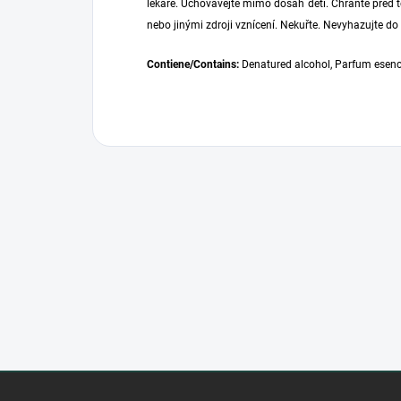
lékaře. Uchovávejte mimo dosah dětí. Chraňte před 
nebo jinými zdroji vznícení. Nekuřte. Nevyhazujte do 
Contiene/Contains:
Denatured alcohol, Parfum esence
Z
á