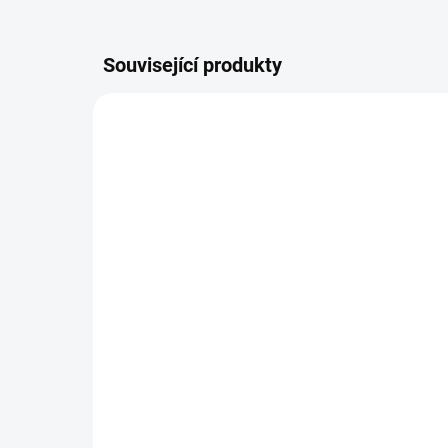
Související produkty
BUCLEV
SKLADEM
(>5 KS)
CHIARA FIRENZE Parfém
CH
na praní LEVANTE, 150
na
ml
SE
468 Kč
69