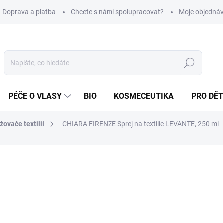
Doprava a platba
Chcete s námi spolupracovat?
Moje objedná
Hledat
PÉČE O VLASY
BIO
KOSMECEUTIKA
PRO DĚT
ovače textilií
CHIARA FIRENZE Sprej na textilie LEVANTE, 250 ml
699 Kč
/ ks
Měrná
2 796 Kč / 1 l
cena:
SKLADEM
(>5 KS)
MOŽNOSTI DORUČENÍ