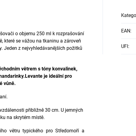
Katego
EAN
:
ašovači o objemu 250 ml k rozprašování
ě, které se vážou na tkaninu a zároveň
UFI
:
oty. Jeden z nejvyhledávanějších požitků
ýchodním větrem s tóny konvalinek,
mandarinky.
Levante je ideální pro
vé vůně.
aní.
í vzdálenosti přibližně 30 cm. U jemných
šku na skrytém místě.
ho větru typického pro Středomoří a