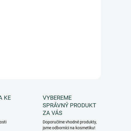
Přidat do košíku
a vlhkým východním větrem s tóny konvalinek,
ch listů a mandarinky.
í tkaninám klidné, teplé a přívětivé vůně.
A KE
VYBEREME
SPRÁVNÝ PRODUKT
ZA VÁS
osti
Doporučíme vhodné produkty,
jsme odborníci na kosmetiku!