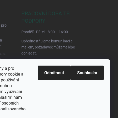
PRACOVNÍ DOBA TEL.
PODPORY
d pro
Pondělí - Pátek
8:00 – 16:00
ng
Upřednostňujeme komunikaci e-
.
mailem, požadavek můžeme lépe
dohledat.
ust-
u
my a pro
Odmítnout
Souhlasím
bory cookie a
 používání
e mohou
em využívání
uhlasím“ nám
í osobních
onalizovaného