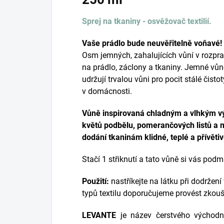
Sprej na tkaniny - osvěžovač textilií.
Vaše prádlo bude neuvěřitelně voňavé!
Osm jemných, zahalujících vůní v rozpr
na prádlo, záclony a tkaniny. Jemné vůn
udržují trvalou vůni pro pocit stálé čist
v domácnosti.
Vůně inspirovaná chladným a vlhkým v
květů podbělu, pomerančových listů a 
dodání tkaninám klidné, teplé a přívěti
Stačí 1 střiknutí a tato vůně si vás podm
Použití:
nastříkejte na látku při dodržen
typů textilu doporučujeme provést zkou
LEVANTE
je název čerstvého východní