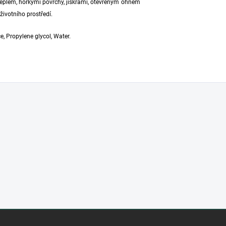
teplem, horkými povrchy, jiskrami, otevřeným ohněm
životního prostředí.
, Propylene glycol, Water.