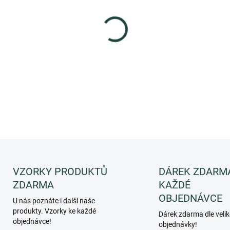
−
+
Vůně inspirovaná chladným 
květů podbělu, pomerančový
Levante je ideální pro dodán
DETAILNÍ INFORMACE
ZEPTAT SE
HLÍDAT
VZORKY PRODUKTŮ
DÁREK ZDARM
ZDARMA
KAŽDÉ
OBJEDNÁVCE
U nás poznáte i další naše
produkty. Vzorky ke každé
Dárek zdarma dle velik
objednávce!
objednávky!