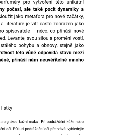
 parfuméry pro vytvoření této unikátní
ěny počasí, ale také pocit dynamiky a
loužit jako metafora pro nové začátky,
 a literatuře je vítr často zobrazen jako
bo spisovatele – něco, co přináší nové
ed. Levante, svou silou a proměnlivostí,
stálého pohybu a obnovy, stejně jako
rstvost této vůně odpovídá stavu mezi
měně, přináší nám neuvěřitelně mnoho
listky
alergickou kožní reakci. Při podráždění kůže nebo
ění očí. POkud podráždění očí přetrvává, vyhledejte