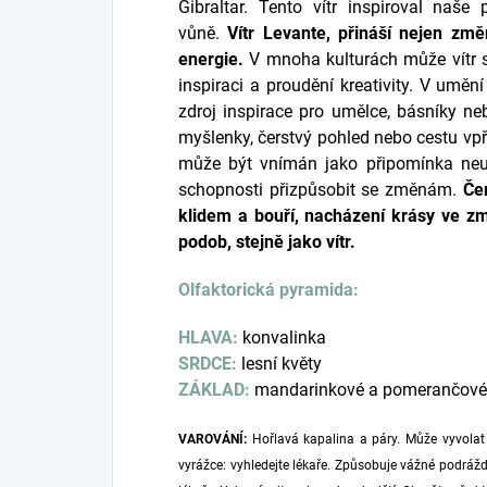
Gibraltar. Tento vítr inspiroval naše
vůně.
Vítr Levante, přináší nejen zm
energie.
V mnoha kulturách může vítr s
inspiraci a proudění kreativity. V umění
zdroj inspirace pro umělce, básníky ne
myšlenky, čerstvý pohled nebo cestu vpř
může být vnímán jako připomínka neu
schopnosti přizpůsobit se změnám.
Če
klidem a bouří, nacházení krásy ve z
podob, stejně jako vítr.
Olfaktorická pyramida:
HLAVA:
konvalinka
SRDCE:
lesní květy
ZÁKLAD:
mandarinkové a pomerančové 
VAROVÁNÍ:
Hořlavá kapalina a páry. Může vyvolat 
vyrážce: vyhledejte lékaře. Způsobuje vážné podrážd