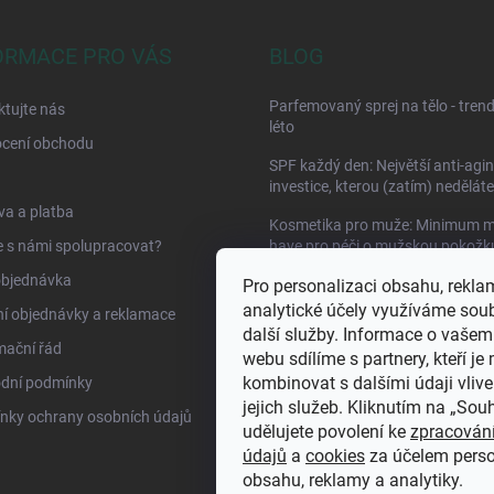
ORMACE PRO VÁS
BLOG
Parfemovaný sprej na tělo - tren
tujte nás
léto
cení obchodu
SPF každý den: Největší anti-agi
investice, kterou (zatím) neděláte
a a platba
Kosmetika pro muže: Minimum m
 s námi spolupracovat?
have pro péči o mužskou pokožk
objednávka
Pro personalizaci obsahu, rekla
analytické účely využíváme sou
í objednávky a reklamace
další služby. Informace o vašem
mační řád
webu sdílíme s partnery, kteří j
kombinovat s dalšími údaji vliv
dní podmínky
jejich služeb. Kliknutím na „So
nky ochrany osobních údajů
udělujete povolení ke
zpracován
údajů
a
cookies
za účelem pers
obsahu, reklamy a analytiky.