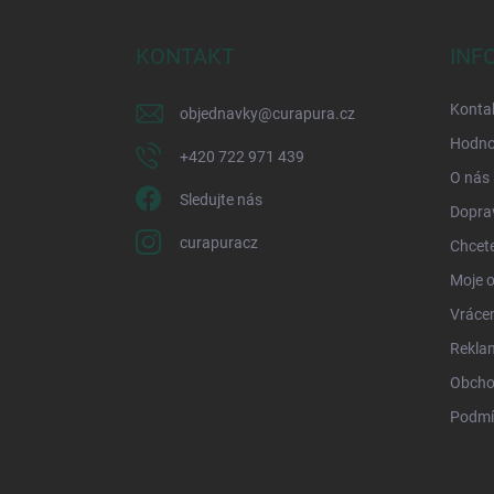
p
a
KONTAKT
INF
t
í
Kontak
objednavky
@
curapura.cz
Hodno
+420 722 971 439
O nás
Sledujte nás
Doprav
curapuracz
Chcete
Moje 
Vrácen
Rekla
Obcho
Podmí