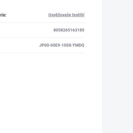
rie
:
Osvěžovače textilií
8058265163185
JP00-00E9-100X-YMDQ