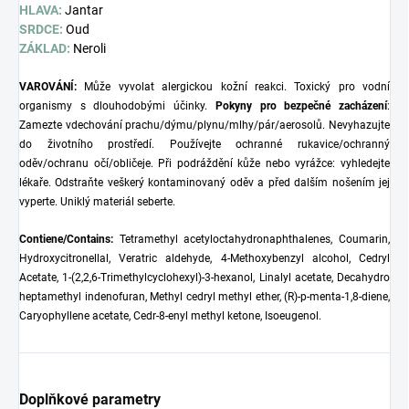
HLAVA:
Jantar
SRDCE:
Oud
ZÁKLAD:
Neroli
VAROVÁNÍ:
Může vyvolat alergickou kožní reakci. Toxický pro vodní
organismy s dlouhodobými účinky.
Pokyny pro bezpečné zacházení
:
Zamezte vdechování prachu/dýmu/plynu/mlhy/pár/aerosolů. Nevyhazujte
do životního prostředí. Používejte ochranné rukavice/ochranný
oděv/ochranu očí/obličeje. Při podráždění kůže nebo vyrážce: vyhledejte
lékaře. Odstraňte veškerý kontaminovaný oděv a před dalším nošením jej
vyperte. Uniklý materiál seberte.
Contiene/Contains:
Tetramethyl acetyloctahydronaphthalenes, Coumarin,
Hydroxycitronellal, Veratric aldehyde, 4-Methoxybenzyl alcohol, Cedryl
Acetate, 1-(2,2,6-Trimethylcyclohexyl)-3-hexanol, Linalyl acetate, Decahydro
heptamethyl indenofuran, Methyl cedryl methyl ether, (R)-p-menta-1,8-diene,
Caryophyllene acetate, Cedr-8-enyl methyl ketone, Isoeugenol.
Doplňkové parametry