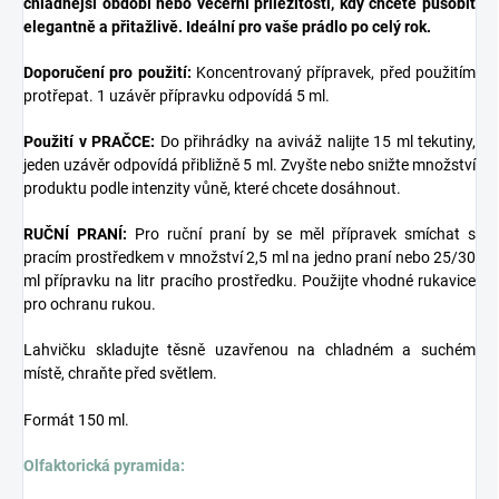
chladnější období nebo večerní příležitosti, kdy chcete působit
elegantně a přitažlivě. Ideální pro vaše prádlo po celý rok.
Doporučení pro použití:
Koncentrovaný přípravek, před použitím
protřepat. 1 uzávěr přípravku odpovídá 5 ml.
Použití v PRAČCE:
Do přihrádky na aviváž nalijte 15 ml tekutiny,
jeden uzávěr odpovídá přibližně 5 ml. Zvyšte nebo snižte množství
produktu podle intenzity vůně, které chcete dosáhnout.
RUČNÍ PRANÍ:
Pro ruční praní by se měl přípravek smíchat s
pracím prostředkem v množství 2,5 ml na jedno praní nebo 25/30
ml přípravku na litr pracího prostředku. Použijte vhodné rukavice
pro ochranu rukou.
Lahvičku skladujte těsně uzavřenou na chladném a suchém
místě, chraňte před světlem.
Formát 150 ml.
Olfaktorická pyramida: