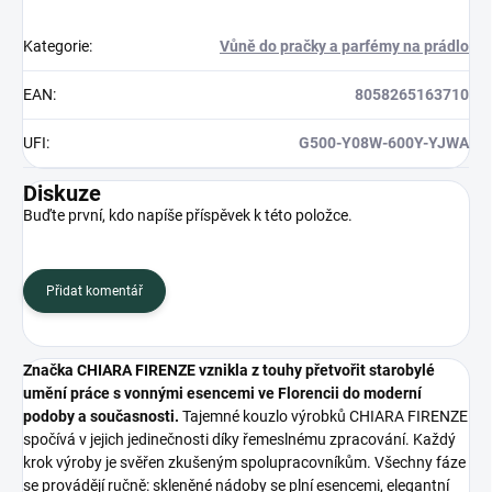
Kategorie
:
Vůně do pračky a parfémy na prádlo
EAN
:
8058265163710
UFI
:
G500-Y08W-600Y-YJWA
Diskuze
Buďte první, kdo napíše příspěvek k této položce.
Přidat komentář
Značka CHIARA FIRENZE vznikla z touhy přetvořit starobylé
umění práce s vonnými esencemi ve Florencii do moderní
podoby a současnosti.
Tajemné kouzlo výrobků CHIARA FIRENZE
spočívá v jejich jedinečnosti díky řemeslnému zpracování. Každý
krok výroby je svěřen zkušeným spolupracovníkům. Všechny fáze
se provádějí ručně: skleněné nádoby se plní esencemi, elegantní