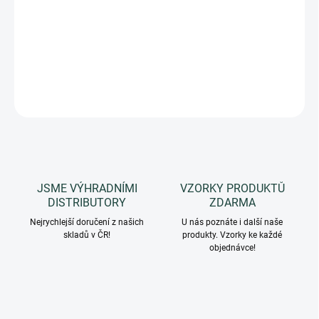
voňavé.
Ambrová vůně.
DETAILNÍ INFORMACE
ZEPTAT SE
HLÍDAT
JSME VÝHRADNÍMI
VZORKY PRODUKTŮ
DISTRIBUTORY
ZDARMA
Nejrychlejší doručení z našich
U nás poznáte i další naše
skladů v ČR!
produkty. Vzorky ke každé
objednávce!