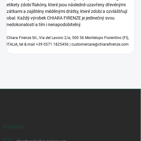
etikety zdobí flakóny, které jsou následně uzavřeny dřevěnými
zátkami a zajištěny měděnými drátky, které zdobí a ozvláštňují
obal. Každý výrobek CHIARA FIRENZE je jedinečný svou
nedokonalostí a tím i nenapodobitelný.
Chiara Firenze Srl., Via del Lavoro 2/a; 500 56 Montelupo Fiorentino (FI),
ITALIA, tel & mail +39 0571 1825456 | customercare@chiarafirenze.com
Z
á
p
a
t
í
KONTAKT