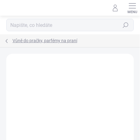
Přejít
na
obsah
Hledat
Vůně do pračky, parfémy na praní
ZNAČKA:
CHIARA FIRENZE