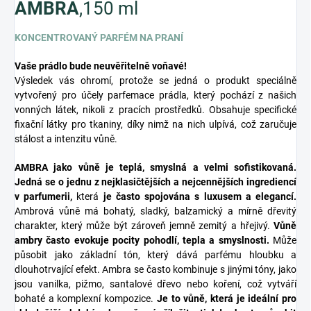
AMBRA
,150 ml
KONCENTROVANÝ PARFÉM NA PRANÍ
Vaše prádlo bude neuvěřitelně voňavé!
Výsledek vás ohromí, protože se jedná o produkt speciálně
vytvořený pro účely parfemace prádla, který pochází z našich
vonných látek, nikoli z pracích prostředků. Obsahuje specifické
fixační látky pro tkaniny, díky nimž na nich ulpívá, což zaručuje
stálost a intenzitu vůně.
AMBRA
jako vůně je teplá, smyslná a velmi sofistikovaná.
Jedná se o jednu z nejklasičtějších a nejcennějších ingrediencí
v parfumerii,
která
je často spojována s luxusem a elegancí.
Ambrová vůně má bohatý, sladký, balzamický a mírně dřevitý
charakter, který může být zároveň jemně zemitý a hřejivý.
Vůně
ambry často evokuje pocity pohodlí, tepla a smyslnosti.
Může
působit jako základní tón, který dává parfému hloubku a
dlouhotrvající efekt.
Ambra se často kombinuje s jinými tóny, jako
jsou vanilka, pižmo, santalové dřevo nebo koření, což vytváří
bohaté a komplexní kompozice.
Je to vůně, která je ideální pro