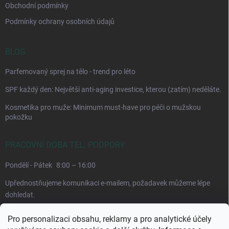
Obchodní podmínky
Podmínky ochrany osobních údajů
BLOG
Parfemovaný sprej na tělo - trend pro léto
SPF každý den: Největší anti-aging investice, kterou (zatím) neděláte.
Kosmetika pro muže: Minimum must-have pro péči o mužskou
pokožku
PRACOVNÍ DOBA TEL. PODPORY
Pondělí - Pátek
8:00 – 16:00
Upřednostňujeme komunikaci e-mailem, požadavek můžeme lépe
dohledat.
Pro personalizaci obsahu, reklamy a pro analytické účely