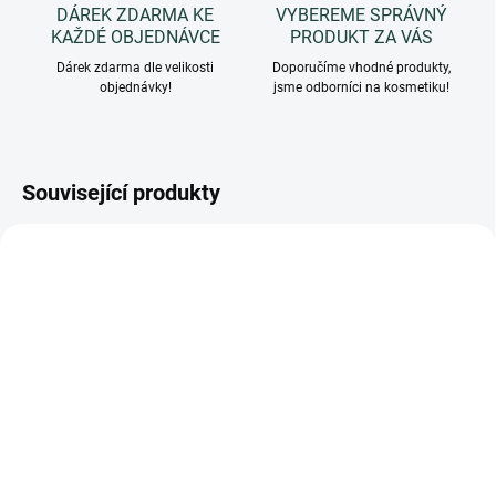
DÁREK ZDARMA KE
VYBEREME SPRÁVNÝ
KAŽDÉ OBJEDNÁVCE
PRODUKT ZA VÁS
Dárek zdarma dle velikosti
Doporučíme vhodné produkty,
objednávky!
jsme odborníci na kosmetiku!
Související produkty
AMBR250TESSUTO
COFLUCIAM
SKLADEM
SKLADEM
(>5 KS)
(>5 KS)
CHIARA FIRENZE Sprej
Chiara Firenze DÁRKOVÁ
na textilie AMBRA, 250
SADA Vonná svíčka +