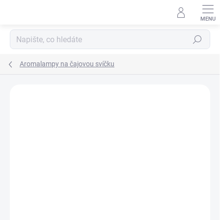
Přejít
na
obsah
Hledat
Aromalampy na čajovou svíčku
ZNAČKA:
CHIARA FIRENZE