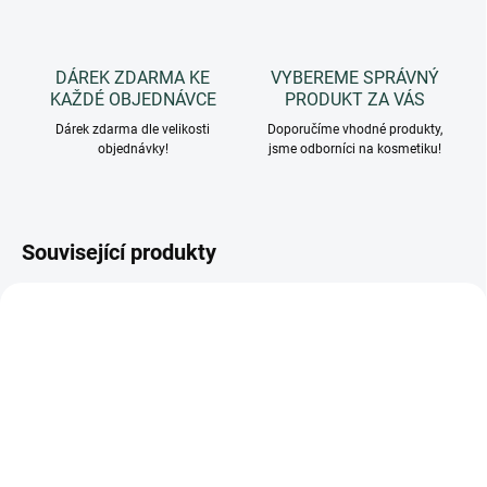
DÁREK ZDARMA KE
VYBEREME SPRÁVNÝ
KAŽDÉ OBJEDNÁVCE
PRODUKT ZA VÁS
Dárek zdarma dle velikosti
Doporučíme vhodné produkty,
objednávky!
jsme odborníci na kosmetiku!
Související produkty
DIFF/BIAN
CONCLIM
SKLADEM
SKLADEM
(4 KS)
(1 KS)