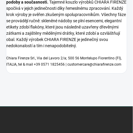
podoby a současnosti.
Tajemné kouzlo výrobků CHIARA FIRENZE
spočívá v jejich jedinečnosti díky řemeslnému zpracování. Každý
krok výroby je svěřen zkušeným spolupracovníkům. Všechny fáze
se provádějí ručně: skleněné nádoby se plní esencemi, elegantní
etikety zdobí flakóny, které jsou následně uzavřeny dřevěnými
zátkami a zajištěny měděnými drátky, které zdobí a ozvláštňují
obal. Každý výrobek CHIARA FIRENZE je jedinečný svou
nedokonalostí a tím i nenapodobitelný.
Chiara Firenze Srl., Via del Lavoro 2/a; 500 56 Montelupo Fiorentino (FI),
ITALIA, tel & mail +39 0571 1825456 | customercare@chiarafirenze.com
Z
á
p
a