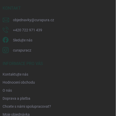
t
í
KONTAKT
objednavky
@
curapura.cz
+420 722 971 439
Sledujte nás
curapuracz
INFORMACE PRO VÁS
Kontaktujte nás
Hodnocení obchodu
O nás
Doprava a platba
Chcete s námi spolupracovat?
Moje objednávka