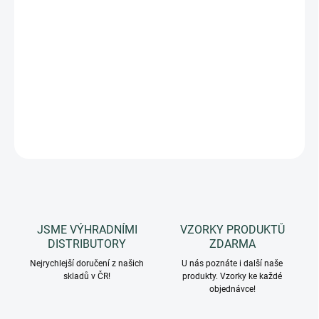
DORUČENÍ
−
+
Přidat do košíku
Luxusní aromalampa na čajovou svíčku, ruční výroba.
DETAILNÍ INFORMACE
ZEPTAT SE
HLÍDAT
JSME VÝHRADNÍMI
VZORKY PRODUKTŮ
DISTRIBUTORY
ZDARMA
Nejrychlejší doručení z našich
U nás poznáte i další naše
skladů v ČR!
produkty. Vzorky ke každé
objednávce!