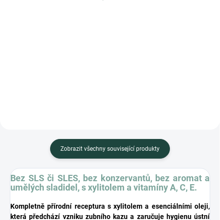
Měrná
Měrná
34,97 Kč / 1 ml
159 Kč / 100 ml
cena:
cena:
Do košíku
Do košíku
Maximální svěžest z vašich úst.
Hygienizační gel na ruce: 70%
Rozjasňuje hlas, vhodný i pro
alkohol, esenciální oleje, vitamín
profesionály.
E. Není nutné oplachovat.
Nevysušuje ruce.
Zobrazit všechny související produkty
Bez SLS či SLES, bez konzervantů, bez aromat a
umělých sladidel, s xylitolem a vitamíny A, C, E.
Kompletně přírodní receptura s xylitolem a esenciálními oleji,
která předchází vzniku zubního kazu a zaručuje hygienu ústní