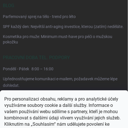
BLOG
Parfemovaný sprej na tělo - trend pro léto
SPF každý den: Největší anti-aging investice, kterou (zatím) neděláte.
Kosmetika pro muže: Minimum must-have pro péči o mužskou
pokožku
PRACOVNÍ DOBA TEL. PODPORY
Pondělí - Pátek
8:00 – 16:00
Upřednostňujeme komunikaci e-mailem, požadavek můžeme lépe
dohledat.
Pro personalizaci obsahu, reklamy a pro analytické účely
využíváme soubory cookie a další služby. Informace o
vašem používání webu sdílíme s partnery, kteří je mohou
kombinovat s dalšími údaji vlivem využívání jejich služeb.
Kliknutím na „Souhlasím“ nám udělujete povolení ke