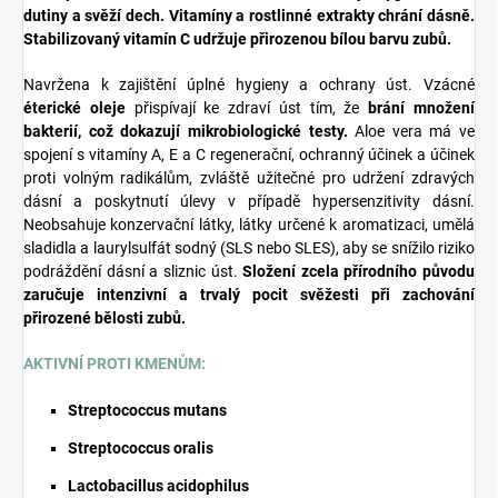
dutiny a svěží dech. Vitamíny a rostlinné extrakty chrání dásně.
Stabilizovaný vitamín C udržuje přirozenou bílou barvu zubů.
Navržena k zajištění úplné hygieny a ochrany úst. Vzácné
éterické oleje
přispívají ke zdraví úst tím, že
brání množení
bakterií, což dokazují mikrobiologické testy.
Aloe vera má ve
spojení s vitamíny A, E a C regenerační, ochranný účinek a účinek
proti volným radikálům, zvláště užitečné pro udržení zdravých
dásní a poskytnutí úlevy v případě hypersenzitivity dásní.
Neobsahuje konzervační látky, látky určené k aromatizaci, umělá
sladidla a laurylsulfát sodný (SLS nebo SLES), aby se snížilo riziko
podráždění dásní a sliznic úst.
Složení zcela přírodního původu
zaručuje intenzivní a trvalý pocit svěžesti při zachování
přirozené bělosti zubů.
AKTIVNÍ PROTI KMENŮM:
Streptococcus mutans
Streptococcus oralis
Lactobacillus acidophilus