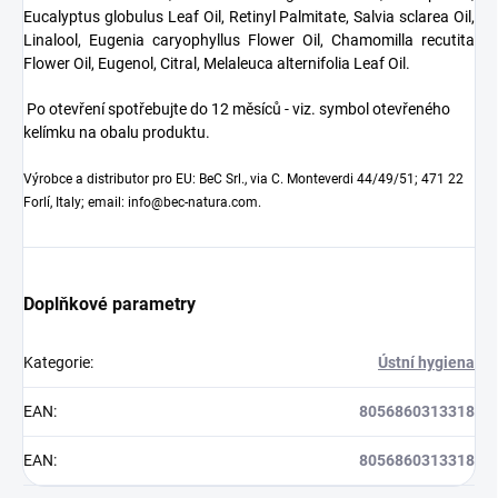
Eucalyptus globulus Leaf Oil, Retinyl Palmitate, Salvia sclarea Oil,
Linalool, Eugenia caryophyllus Flower Oil, Chamomilla recutita
Flower Oil, Eugenol, Citral, Melaleuca alternifolia Leaf Oil.
Po otevření spotřebujte do 12 měsíců - viz. symbol otevřeného
kelímku na obalu produktu.
Výrobce a distributor pro EU: BeC Srl., via C. Monteverdi 44/49/51; 471 22
Forlí, Italy; email: info@bec-natura.com.
Doplňkové parametry
Kategorie
:
Ústní hygiena
EAN
:
8056860313318
EAN
:
8056860313318