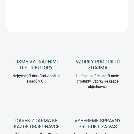
Bělící zubní pasta. Složení zcela přírodního původu.
DETAILNÍ INFORMACE
ZEPTAT SE
HLÍDAT
JSME VÝHRADNÍMI
VZORKY PRODUKTŮ
DISTRIBUTORY
ZDARMA
Nejrychlejší doručení z našich
U nás poznáte i další naše
skladů v ČR!
produkty. Vzorky ke každé
objednávce!
DÁREK ZDARMA KE
VYBEREME SPRÁVNÝ
KAŽDÉ OBJEDNÁVCE
PRODUKT ZA VÁS