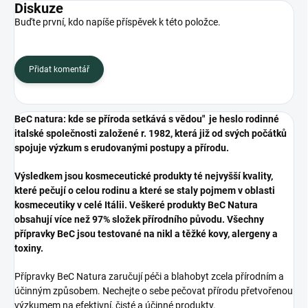
Diskuze
Buďte první, kdo napíše příspěvek k této položce.
Přidat komentář
BeC natura: kde se příroda setkává s vědou" je heslo rodinné
italské společnosti založené r. 1982, která již od svých počátků
spojuje výzkum s erudovanými postupy a přírodu.
Výsledkem jsou kosmeceutické produkty té nejvyšší kvality,
které pečují o celou rodinu a které se staly pojmem v oblasti
kosmeceutiky v celé Itálii. Veškeré produkty BeC Natura
obsahují více než 97% složek přírodního původu.
Všechny
přípravky BeC jsou testované na nikl a těžké kovy, alergeny a
toxiny.
Přípravky BeC Natura zaručují péči a blahobyt zcela přírodním a
účinným způsobem.
Nechejte o sebe pečovat přírodu přetvořenou
výzkumem na efektivní, čisté a účinné produkty.