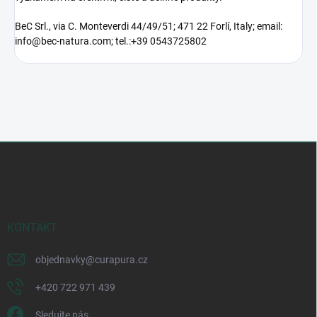
BeC Srl., via C. Monteverdi 44/49/51; 471 22 Forlí, Italy; email:
info@bec-natura.com; tel.:
+39 0543725802
Z
á
p
a
t
í
KONTAKT
objednavky
@
curapura.cz
+420 722 971 439
Sledujte nás