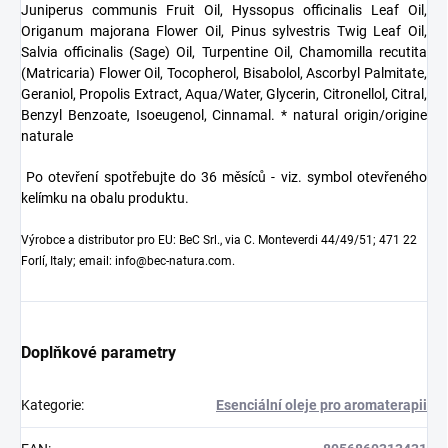
Juniperus communis Fruit Oil, Hyssopus officinalis Leaf Oil,
Origanum majorana Flower Oil, Pinus sylvestris Twig Leaf Oil,
Salvia officinalis (Sage) Oil, Turpentine Oil, Chamomilla recutita
(Matricaria) Flower Oil, Tocopherol, Bisabolol, Ascorbyl Palmitate,
Geraniol, Propolis Extract, Aqua/Water, Glycerin, Citronellol, Citral,
Benzyl Benzoate, Isoeugenol, Cinnamal. * natural origin/origine
naturale
Po otevření spotřebujte do 36 měsíců - viz. symbol otevřeného
kelímku na obalu produktu.
Výrobce a distributor pro EU: BeC Srl., via C. Monteverdi 44/49/51; 471 22
Forlí, Italy; email: info@bec-natura.com.
Doplňkové parametry
Kategorie
:
Esenciální oleje pro aromaterapii