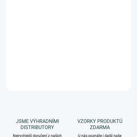
cena:
SKLADEM
(5 KS)
MOŽNOSTI
DORUČENÍ
−
+
Přidat do košíku
Kosmeceutická směs čistých esenciálních olejů pro
masáže.
DETAILNÍ INFORMACE
ZEPTAT SE
HLÍDAT
JSME VÝHRADNÍMI
VZORKY PRODUKTŮ
DISTRIBUTORY
ZDARMA
Nejrychlejší doručení z našich
U nás poznáte i další naše