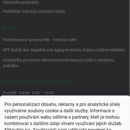
Obchodní podmínky
Podmínky ochrany osobních údajů
BLOG
Parfemovaný sprej na tělo - trend pro léto
SPF každý den: Největší anti-aging investice, kterou (zatím) neděláte.
Kosmetika pro muže: Minimum must-have pro péči o mužskou
pokožku
PRACOVNÍ DOBA TEL. PODPORY
Pondělí - Pátek
8:00 – 16:00
Upřednostňujeme komunikaci e-mailem, požadavek můžeme lépe
Pro personalizaci obsahu, reklamy a pro analytické účely
dohledat.
využíváme soubory cookie a další služby. Informace o
vašem používání webu sdílíme s partnery, kteří je mohou
kombinovat s dalšími údaji vlivem využívání jejich služeb.
Kliknutím na „Souhlasím“ nám udělujete povolení ke