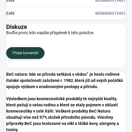
EAN
:
8056860313431
EAN
:
8056860313431
Diskuze
Buďte první, kdo napíše příspěvek k této položce.
Přidat komentář
BeC natura: kde se příroda setkává s vědou" je heslo rodinné
italské společnosti založené r. 1982, která již od svých počátků
spojuje výzkum s erudovanými postupy a přírodu.
Výsledkem jsou kosmeceutické produkty té nejvyšší kvality,
které pečují o celou rodinu a které se staly pojmem v oblasti
kosmeceutiky v celé Itálii. Veškeré produkty BeC Natura
obsahují více než 97% složek přírodního původu.
Všechny
přípravky BeC jsou testované na nikl a těžké kovy, alergeny a
toxiny.