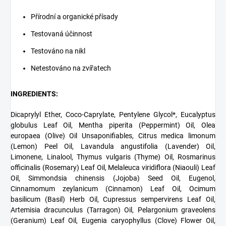
Přírodní a organické přísady
Testovaná účinnost
Testováno na nikl
Netestováno na zvířatech
INGREDIENTS:
Dicaprylyl Ether, Coco-Caprylate, Pentylene Glycol*, Eucalyptus
globulus Leaf Oil, Mentha piperita (Peppermint) Oil, Olea
europaea (Olive) Oil Unsaponifiables, Citrus medica limonum
(Lemon) Peel Oil, Lavandula angustifolia (Lavender) Oil,
Limonene, Linalool, Thymus vulgaris (Thyme) Oil, Rosmarinus
officinalis (Rosemary) Leaf Oil, Melaleuca viridiflora (Niaouli) Leaf
Oil, Simmondsia chinensis (Jojoba) Seed Oil, Eugenol,
Cinnamomum zeylanicum (Cinnamon) Leaf Oil, Ocimum
basilicum (Basil) Herb Oil, Cupressus sempervirens Leaf Oil,
Artemisia dracunculus (Tarragon) Oil, Pelargonium graveolens
(Geranium) Leaf Oil, Eugenia caryophyllus (Clove) Flower Oil,