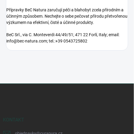
Přípravky BeC Natura zaručují péči a blahobyt zcela přírodním a
účinným způsobem.
Nechejte o sebe pečovat přírodu přetvořenou
výzkumem na efektivní, čisté a účinné produkty.
BeC Srl., via C. Monteverdi 44/49/51; 471 22 Forlí, Italy; email:
info@bec-natura.com; tel.:
+39 0543725802
Z
á
p
a
t
í
KONTAKT
objednavky
@
curapura.cz