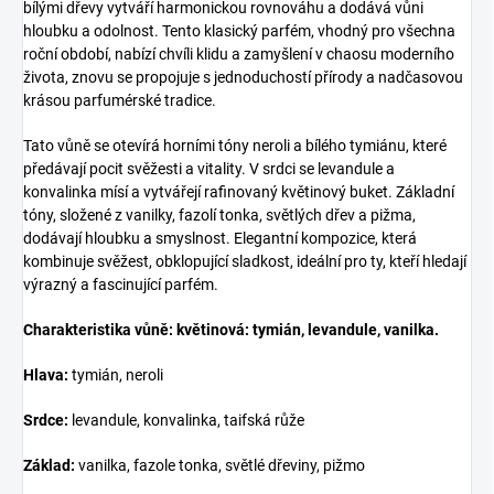
bílými dřevy vytváří harmonickou rovnováhu a dodává vůni
hloubku a odolnost. Tento klasický parfém, vhodný pro všechna
roční období, nabízí chvíli klidu a zamyšlení v chaosu moderního
života, znovu se propojuje s jednoduchostí přírody a nadčasovou
krásou parfumérské tradice.
Tato vůně se otevírá horními tóny neroli a bílého tymiánu, které
předávají pocit svěžesti a vitality. V srdci se levandule a
konvalinka mísí a vytvářejí rafinovaný květinový buket. Základní
tóny, složené z vanilky, fazolí tonka, světlých dřev a pižma,
dodávají hloubku a smyslnost. Elegantní kompozice, která
kombinuje svěžest, obklopující sladkost, ideální pro ty, kteří hledají
výrazný a fascinující parfém.
Charakteristika vůně: květinová: tymián, levandule, vanilka.
Hlava:
tymián, neroli
Srdce:
levandule, konvalinka, taifská růže
Základ:
vanilka, fazole tonka, světlé dřeviny, pižmo