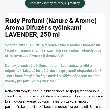
Zobrazit všechny související produkty
Rudy Profumi (Nature & Arome)
Aroma Difuzér s tyčinkami
LAVENDER, 250 ml
Vonný difuzér
LAVENDER z řady Nature & Arome s moderními
tyčinkami namočenými ve vzácných esenciálních olejích bude
příjemným doplňkem vaší domácnosti.
Domov je vaším útočištěm, místem, kde nacházíte klid a
odpočinek, tak proč ho ještě více nezpříjemnit elegantní vůní?
Tento interiérový difuzér je navíc i skvělým nápadem na dárek
vhodný pro jakoukoliv příležitost.
Relaxační tóny levandule a bílého dřeva se spojují v nadčasové
vůni, která nabízí zážitek klidu a vyrovnanosti. Levandule se svou
květinovou a kořeněnou vůní má historii zakořeněnou v
parfumérské tradici a své kouzlo si uchovává po staletí. Spolu s