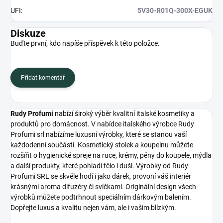
UFI
:
5V30-R01Q-300X-EGUK
Diskuze
Buďte první, kdo napíše příspěvek k této položce.
Přidat komentář
Rudy Profumi
nabízí široký výběr kvalitní italské kosmetiky a
produktů pro domácnost. V nabídce italského výrobce Rudy
Profumi srl nabízíme luxusní výrobky, které se stanou vaší
každodenní součástí. Kosmetický stolek a koupelnu můžete
rozšířit o hygienické spreje na ruce, krémy, pěny do koupele, mýdla
a další produkty, které pohladí tělo i duši. Výrobky od Rudy
Profumi SRL se skvěle hodí i jako dárek, provoní váš interiér
krásnými aroma difuzéry či svíčkami. Originální design všech
výrobků můžete podtrhnout speciálním dárkovým balením.
Dopřejte luxus a kvalitu nejen vám, ale i vašim blízkým.