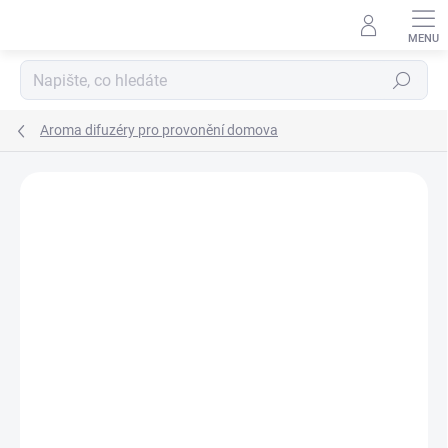
Přejít
na
obsah
Hledat
Aroma difuzéry pro provonění domova
ZNAČKA:
RUDY PROFUMI SRL