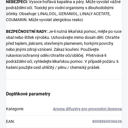
NEBEZPEČÍ:
Vysoce hořlavá kapalina a páry. Může vyvolat vážné
podráždění očí. Toxický pro vodní organismy s dlouhodobými
účinky. Obsahuje: LINALOOL, GERANIOL, LINALY ACETATE,
COUMARIN. Může vyvolat alergickou reakci.
BEZPEČNOSTNÍ RADY:
Je-li nutná lékařská pomoc, mějte po ruce
obal nebo štítek výrobku. Uchovávejte mimo dosah dětí. Chraňte
před teplem, jiskrami, otevřeným plamenem, horkými povrchy
nebo jinými zdroji vznícení. Zákaz kouření. Používejte
rukavice/ochranný oděv/chraňte oči/obličej. Přetrvává-li
podráždění očí, vyhledejte lékařskou pomoc. V případě požáru: k
hašení použijte oxid uhličitý / pěnu / chemický prášek.
Doplňkové parametry
Kategorie
:
Aroma difuzéry pro provonění domova
EAN
:
8008860036636