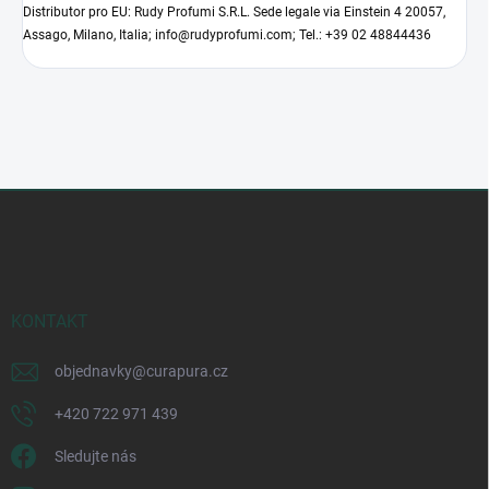
Distributor pro EU: Rudy Profumi S.R.L. Sede legale via Einstein 4 20057,
Assago, Milano, Italia; info@rudyprofumi.com; Tel.: +39 02 48844436
Z
á
p
a
t
í
KONTAKT
objednavky
@
curapura.cz
+420 722 971 439
Sledujte nás