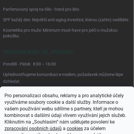
Parfemovaný sprej na tělo - trend pro léto
SPF každý den: Největší anti-aging investice, kterou (zatím) neděláte.
Kosmetika pro muže: Minimum must-have pro péči o mužskou
pokožku
PRACOVNÍ DOBA TEL. PODPORY
Pondělí - Pátek
8:00 – 16:00
Upřednostňujeme komunikaci e-mailem, požadavek můžeme lépe
dohledat.
Pro personalizaci obsahu, reklamy a pro analytické účely
využíváme soubory cookie a další služby. Informace o
vašem používání webu sdílíme s partnery, kteří je mohou
kombinovat s dalšími údaji vlivem využívání jejich služeb.
Kliknutím na „Souhlasím“ nám udělujete povolení ke
zpracování osobních údajů
a
cookies
za účelem