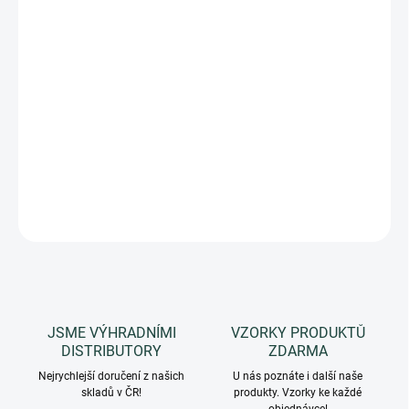
DORUČENÍ
−
+
Přidat do košíku
Intenzivní výrazná a fascinující levandule, svěží a zároveň
sladká květinová vůně vytvoří kouzelnou atmosféru klidu a
pohody.
DETAILNÍ INFORMACE
ZEPTAT SE
HLÍDAT
JSME VÝHRADNÍMI
VZORKY PRODUKTŮ
DISTRIBUTORY
ZDARMA
Nejrychlejší doručení z našich
U nás poznáte i další naše
skladů v ČR!
produkty. Vzorky ke každé