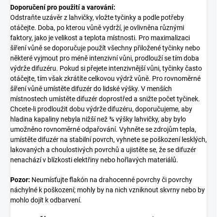
Doporučení pro použití a varování:
Odstraňte uzávěr z lahvičky, vložte tyčinky a podle potřeby
otáčejte. Doba, po kterou vůně vydrží, je ovlivněna různými
faktory, jako je velikost a teplota místnosti. Pro maximalizaci
šíření vůně se doporučuje použít všechny přiložené tyčinky nebo
některé vyjmout pro méně intenzivní vůni, prodlouží se tím doba
výdrže difuzéru. Pokud si přejete intenzivnější vůni, tyčinky často
otáčejte, tím však zkrátíte celkovou výdrž vůně. Pro rovnoměrné
šíření vůně umístěte difuzér do lidské výšky. V menších
místnostech umístěte difuzér doprostřed a snižte počet tyčinek.
Chcete-li prodloužit dobu výdrže difuzéru, doporučujeme, aby
hladina kapaliny nebyla nižší než ¾ výšky lahvičky, aby bylo
umožněno rovnoměrné odpařování. Vyhněte se zdrojům tepla,
umístěte difuzér na stabilní povrch, vyhnete se poškození lesklých,
lakovaných a choulostivých povrchů a ujistěte se, že se difuzér
nenachází v blízkosti elektřiny nebo hořlavých materiálů.
Pozor:
Neumísťujte flakón na drahocenné povrchy či povrchy
náchylné k poškození; mohly by na nich vzniknout skvrny nebo by
mohlo dojít k odbarvení.